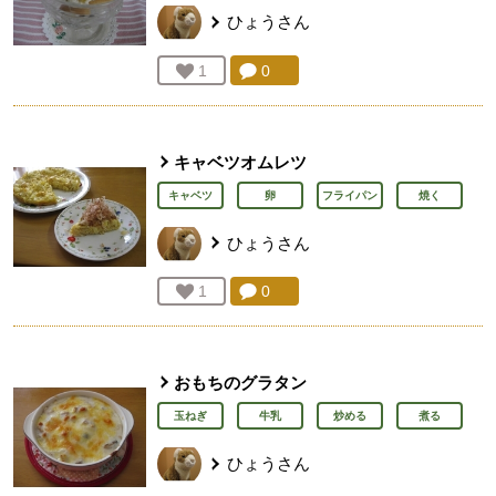
ひょう
さん
コメント：
0
件。コメントを見る。
お気に入り登録：
1
人が登録
キャベツオムレツ
キャベツ
卵
フライパン
焼く
ひょう
さん
コメント：
0
件。コメントを見る。
お気に入り登録：
1
人が登録
おもちのグラタン
玉ねぎ
牛乳
炒める
煮る
ひょう
さん