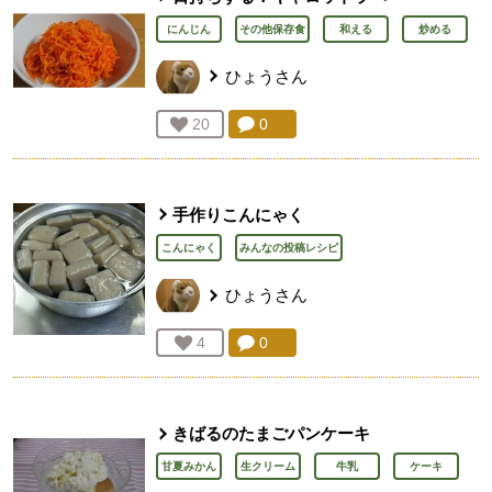
にんじん
その他保存食
和える
炒める
ひょう
さん
コメント：
0
件。コメントを見る。
お気に入り登録：
20
人が登録
手作りこんにゃく
こんにゃく
みんなの投稿レシピ
ひょう
さん
コメント：
0
件。コメントを見る。
お気に入り登録：
4
人が登録
きばるのたまごパンケーキ
甘夏みかん
生クリーム
牛乳
ケーキ