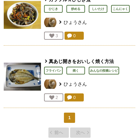
ひじき
炒める
しいたけ
こんにゃく
ひょう
さん
コメント：
0
件。コメントを見る。
お気に入り登録：
3
人が登録
真あじ開きをおいしく焼く方法
フライパン
焼く
みんなの投稿レシピ
ひょう
さん
コメント：
0
件。コメントを見る。
お気に入り登録：
2
人が登録
1
前へ
次へ