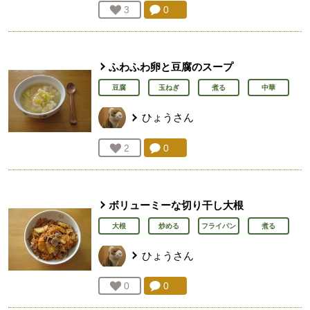
コメント：
0
件。コメントを見る。
お気に入り登録：
3
人が登録
ふわふわ卵と豆腐のスープ
豆腐
玉ねぎ
煮る
中華
ひょう
さん
コメント：
0
件。コメントを見る。
お気に入り登録：
2
人が登録
ボリューミーな切り干し大根
大根
炒める
フライパン
煮る
ひょう
さん
コメント：
0
件。コメントを見る。
お気に入り登録：
0
人が登録