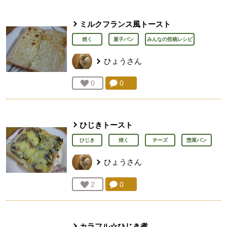
ミルクフランス風トースト
焼く
菓子パン
みんなの投稿レシピ
ひょう
さん
コメント：
0
件。コメントを見る。
お気に入り登録：
0
人が登録
ひじきトースト
ひじき
焼く
チーズ
惣菜パン
ひょう
さん
コメント：
0
件。コメントを見る。
お気に入り登録：
2
人が登録
カラフル☆ひじき煮