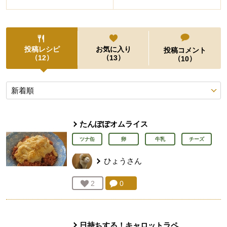
投稿レシピ
お気に入り
投稿コメント
（
）
（
）
12
13
（
）
10
投稿レシピ
たんぽぽオムライス
ツナ缶
卵
牛乳
チーズ
ひょう
さん
コメント：
0
件。コメントを見る。
お気に入り登録：
2
人が登録
日持ちする！キャロットラペ