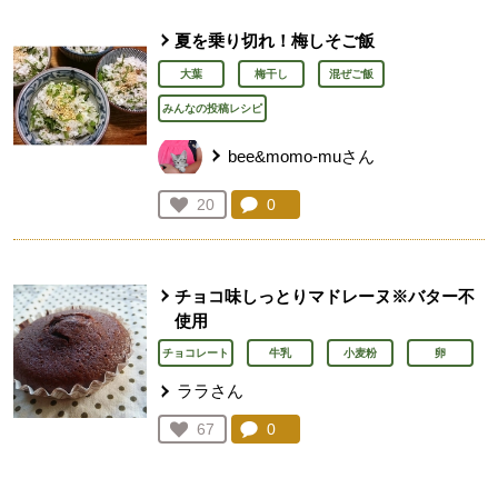
夏を乗り切れ！梅しそご飯
大葉
梅干し
混ぜご飯
みんなの投稿レシピ
bee&momo-muさん
コメント：
0
件。コメントを見る。
お気に入り登録：
20
人が登録
チョコ味しっとりマドレーヌ※バター不
使用
チョコレート
牛乳
小麦粉
卵
ララさん
コメント：
0
件。コメントを見る。
お気に入り登録：
67
人が登録