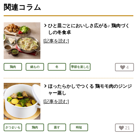
関連コラム
ひと皿ごとにおいしさ広がる♪ 鶏肉づく
しの冬食卓
[記事を読む]
お気
4
人
鶏肉
鍋もの
冬
季節を楽しむ
ほったらかしでつくる 鶏モモ肉のジンジ
ャー蒸し
[記事を読む]
お気
21
人
さつまいも
鶏肉
蒸す
時短