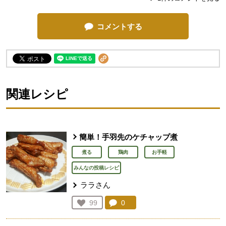
コメントする
関連レシピ
簡単！手羽先のケチャップ煮
煮る
鶏肉
お手軽
みんなの投稿レシピ
ララさん
コメント：
0
件。コメントを見る。
お気に入り登録：
99
人が登録