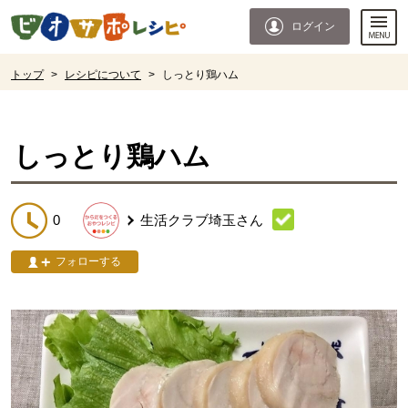
本文へジャンプする。
ページの先頭です。
ログイン
ここからサイト内共通メニューです。
サイト内共通メニューをスキップする
サイト内共通メニューここまで。
ここから現在位置です。
トップ
>
レシピについて
>
しっとり鶏ハム
現在位置ここまで
しっとり鶏ハム
0
生活クラブ埼玉
さん
フォローする