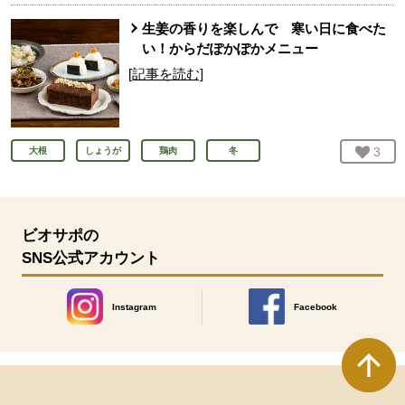
生姜の香りを楽しんで 寒い日に食べた
い！からだぽかぽかメニュー
[記事を読む]
お気
3
人
大根
しょうが
鶏肉
冬
ビオサポの
SNS公式アカウント
Instagram
Facebook
別のウィンドウで開きます。
別のウィンドウで開きます
本文ここまで。
ここから共通フッターメニューです。