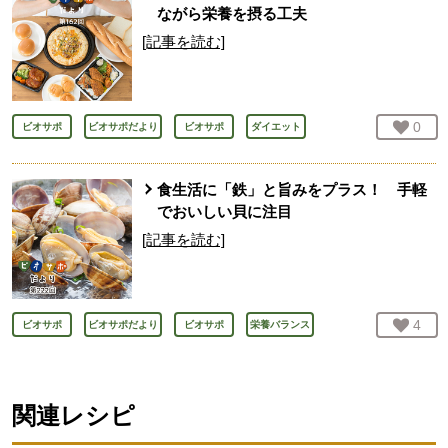
ながら栄養を摂る工夫
[記事を読む]
お気
0
人
ビオサポ
ビオサポだより
ビオサポ
ダイエット
食生活に「鉄」と旨みをプラス！ 手軽
でおいしい貝に注目
[記事を読む]
お気
4
人
ビオサポ
ビオサポだより
ビオサポ
栄養バランス
関連レシピ