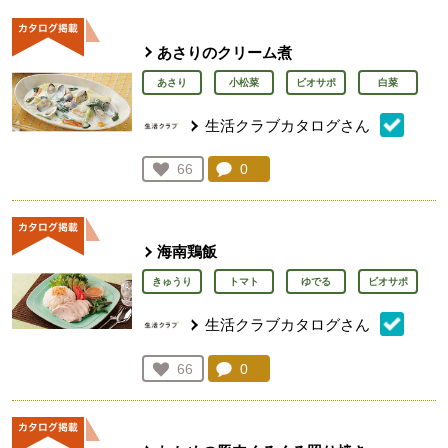
あさりのクリーム煮
あさり
小松菜
ビオサポ
白菜
生活クラブカタログさん
コメント：
0
件。コメントを見る。
お気に入り登録：
66
人が登録
海南鶏飯
きゅうり
トマト
ゆでる
ビオサポ
生活クラブカタログさん
コメント：
0
件。コメントを見る。
お気に入り登録：
66
人が登録