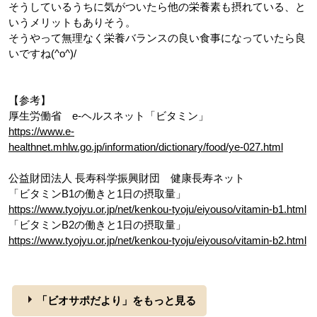
そうしているうちに気がついたら他の栄養素も摂れている、と
いうメリットもありそう。
そうやって無理なく栄養バランスの良い食事になっていたら良
いですね(^o^)/
【参考】
厚生労働省 e-ヘルスネット「ビタミン」
https://www.e-
healthnet.mhlw.go.jp/information/dictionary/food/ye-027.html
公益財団法人 長寿科学振興財団 健康長寿ネット
「ビタミンB1の働きと1日の摂取量」
https://www.tyojyu.or.jp/net/kenkou-tyoju/eiyouso/vitamin-b1.html
「ビタミンB2の働きと1日の摂取量」
https://www.tyojyu.or.jp/net/kenkou-tyoju/eiyouso/vitamin-b2.html
「ビオサポだより」をもっと見る