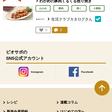
わかめの豚肉くるくる照り焼き
わかめ
豚肉
焼く
小麦粉
生活クラブカタログさん
コメント：
0
件。コメントを見る。
お気に入り登録：
9
人が登録
ビオサポの
SNS公式アカウント
Instagram
Facebook
別のウィンドウで開きます。
別のウィンドウで開きます
本文ここまで。
ここから共通フッターメニューです。
レシピ
連載コラム
新規会員登録
はじめての方へ