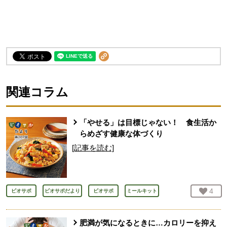
関連コラム
「やせる」は目標じゃない！ 食生活か
らめざす健康な体づくり
[記事を読む]
お気
4
人
ビオサポ
ビオサポだより
ビオサポ
ミールキット
肥満が気になるときに…カロリーを抑え