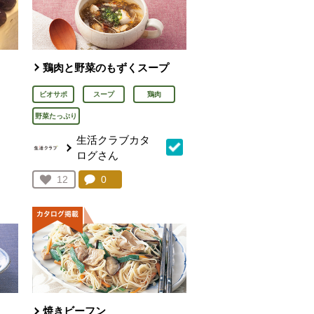
鶏肉と野菜のもずくスープ
ビオサポ
スープ
鶏肉
野菜たっぷり
生活クラブカタ
ん
ログさん
を見る。
コメント：
0
件。コメントを見る。
お気に入り登録：
12
人が登録
焼きビーフン