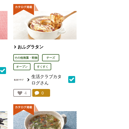
おふグラタン
その他海藻・乾物
チーズ
オーブン
すくすく
生活クラブカタ
ログさん
を見る。
コメント：
0
件。コメントを見る。
お気に入り登録：
4
人が登録