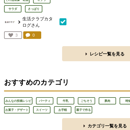
サラダ
さっぱり
生活クラブカタ
ログさん
コメント：
0
件。コメントを見る。
お気に入り登録：
3
人が登録
レシピ一覧を見る
おすすめのカテゴリ
みんなの投稿レシピ
パーティ
牛乳
ごちそう
豚肉
時
お菓子・デザート
スイーツ
お手軽
親子で作る
カテゴリ一覧を見る