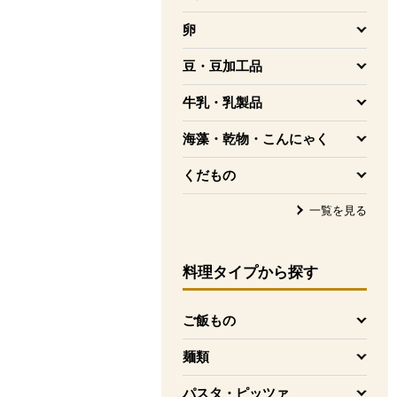
を開く
卵
を開く
豆・豆加工品
を開く
牛乳・乳製品
を開く
海藻・乾物・こんにゃく
を開く
くだもの
を開く
一覧を見る
料理タイプ
から探す
ご飯もの
を開く
麺類
を開く
パスタ・ピッツァ