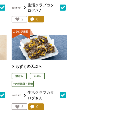
生活クラブカタ
ログさん
を見る。
コメント：
0
件。コメントを見る。
お気に入り登録：
2
人が登録
もずくの天ぷら
揚げる
天ぷら
その他海藻・乾物
生活クラブカタ
ログさん
を見る。
コメント：
0
件。コメントを見る。
お気に入り登録：
5
人が登録