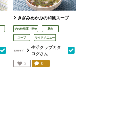
きざみめかぶの和風スープ
その他海藻・乾物
豚肉
スープ
サイドメニュー
生活クラブカタ
ログさん
を見る。
コメント：
0
件。コメントを見る。
お気に入り登録：
3
人が登録