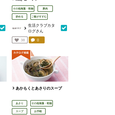
その他海藻・乾物
豚肉
炒める
ご飯がすすむ
生活クラブカタ
ログさん
を見る。
コメント：
0
件。コメントを見る。
お気に入り登録：
38
人が登録
あかもくとあさりのスープ
あさり
その他海藻・乾物
スープ
お手軽