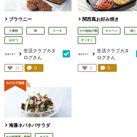
ブラウニー
関西風お好み焼き
小麦粉
卵
ケーキ
その他魚介類
キャベツ
焼く
おやつ
すくすく
生活クラブカタ
生活クラブカタ
ログさん
ログさん
コメント：
0
件。コメントを見る。
コメント：
0
件。コメント
お気に入り登録：
15
お気に入り登録：
3
人が登録
人が登録
海藻ネバネバサラダ
その他海藻・乾物
オクラ