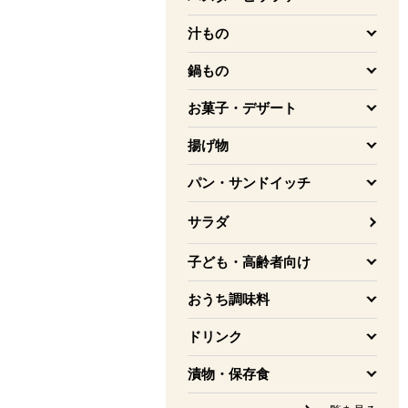
を開く
汁もの
を開く
鍋もの
を開く
お菓子・デザート
を開く
揚げ物
を開く
パン・サンドイッチ
を開く
サラダ
子ども・高齢者向け
を開く
おうち調味料
を開く
ドリンク
を開く
漬物・保存食
を開く