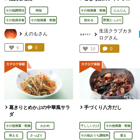
その他調理法
時短
その他海藻・乾物
にんじん
その他保存食
その他海藻・乾物
炒める
野菜たっぷり
生活クラブカタ
えのもさん
ログさん
コメント：
0
件。コメントを見る。
お気に入り登録：
6
コメント：
0
件。コメント
お気に入り登録：
10
人が登録
人が登録
葛きりとめかぶの中華風サラ
手づくり八方だし
ダ
その他海藻・乾物
わかめ
干ししいたけ
その他海藻・乾物
和える
さっぱり
その他おうち調味料
煮る