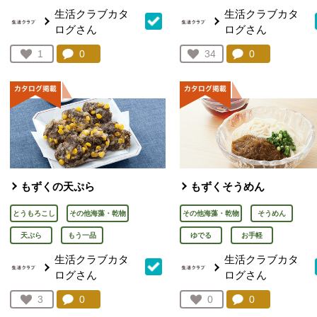
生活クラブカタ
生活クラブカタ
ログさん
ログさん
コメント：
0
件。コメントを見る。
コメント：
0
件。コメント
お気に入り登録：
1
お気に入り登録：
34
人が登録
人が登録
もずくの天ぷら
もずくそうめん
とうもろこし
その他海藻・乾物
その他海藻・乾物
そうめん
天ぷら
もう一品
ゆでる
お手軽
生活クラブカタ
生活クラブカタ
ログさん
ログさん
コメント：
0
件。コメントを見る。
コメント：
0
件。コメント
お気に入り登録：
3
お気に入り登録：
0
人が登録
人が登録