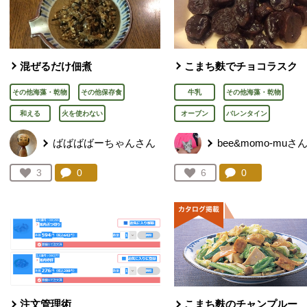
混ぜるだけ佃煮
こまち麩でチョコラスク
その他海藻・乾物
その他保存食
牛乳
その他海藻・乾物
和える
火を使わない
オーブン
バレンタイン
ばばばばーちゃんさん
bee&momo-muさ
コメント：
0
件。コメントを見る。
コメント：
0
件。コメント
お気に入り登録：
3
お気に入り登録：
6
人が登録
人が登録
注文管理術
こまち麩のチャンプルー