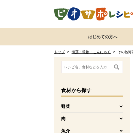
本文へジャンプする。
ページの先頭です。
ここからサイト内共通メニューです。
サイト内共通メニューをスキップする
はじめての方へ
サイト内共通メニューここまで。
ここから現在位置です。
現在位置ここまで
トップ
>
海藻・乾物・こんにゃく
>
その他海
ここから消費材検索メニューです。
消費材検索メニューここまで。
ここから本文です。
食材
から探す
野菜
を開く
肉
を開く
魚介