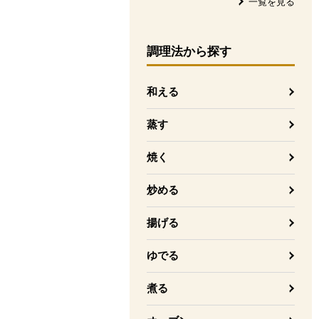
一覧を見る
調理法
から探す
和える
蒸す
焼く
炒める
揚げる
ゆでる
煮る