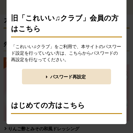
ら探す
す
旧「これいい♫クラブ」会員の方
消費材検索メニューここまで。
ここから本文です。
カタログ掲載レシピ
はこちら
先週のカタログ掲載レシピ
「これいい♫クラブ」をご利用で、本サイトのパスワー
ド設定を行っていない方は、こちらからパスワードの
再設定を行なってください。
パスワード再設定
はじめての方はこちら
「ビオサポレシピ」は、ふだんの食卓にならぶ料理レ
りんご酢とみその和風ドレッシング
シピを検索・投稿できるコミュニティサイトです。 食