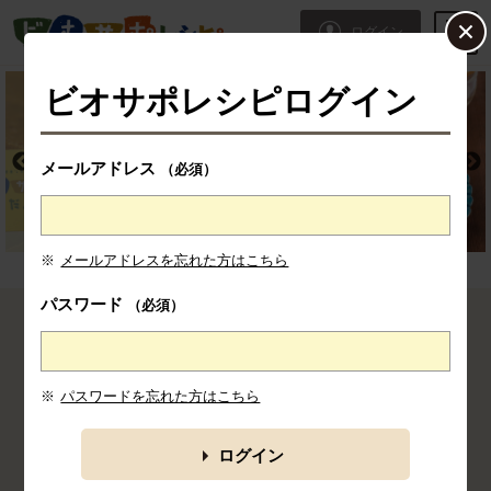
本文へジャンプする。
ページの先頭です。
ログイン
ここからサイト内共通メニューです。
サイト内共通メニューをスキップする
サイト内共通メニューここまで。
ビオサポレシピログイン
メールアドレス
（必須）
※
メールアドレスを忘れた方はこちら
パスワード
（必須）
ここから消費材検索メニューです。
※
パスワードを忘れた方はこちら
みんなの投稿レシピ
パーティ
牛乳
ごちそう
豚肉
カテゴリの一覧を見る
ログイン
食材から探す
料理タイプか
調理法から探