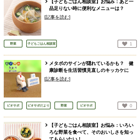
【子どもごはん相談室】お悩み：あと一
品足りない時に便利なメニューは？
[記事を読む]
お気
1
野菜
子どもごはん相談室
人が
メタボのサインが隠れているかも？ 健
康診断を生活習慣見直しのキッカケに
[記事を読む]
お気
0
ビオサポ
ビオサポだより
野菜
ビオサポ
人が
【子どもごはん相談室】お悩み：いろい
ろな野菜を食べて、そのおいしさを知っ
てもらいたい！