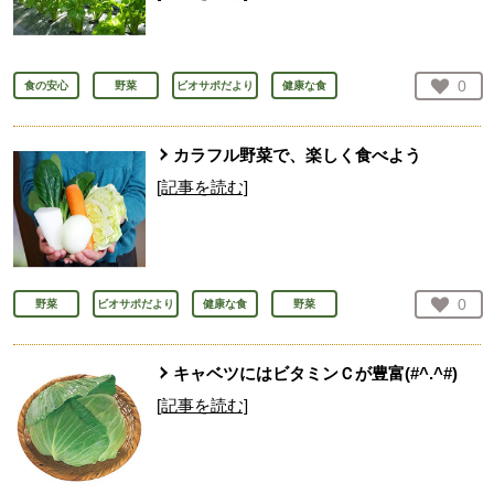
お気
0
食の安心
野菜
ビオサポだより
健康な食
人が
カラフル野菜で、楽しく食べよう
[記事を読む]
お気
0
野菜
ビオサポだより
健康な食
野菜
人が
キャベツにはビタミンＣが豊富(#^.^#)
[記事を読む]