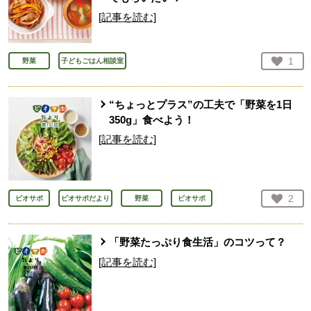
[記事を読む]
お気
1
野菜
子どもごはん相談室
人が
“ちょっとプラス”の工夫で「野菜を1日
350g」食べよう！
[記事を読む]
お気
2
ビオサポ
ビオサポだより
野菜
ビオサポ
人が
「野菜たっぷり食生活」のコツって？
[記事を読む]