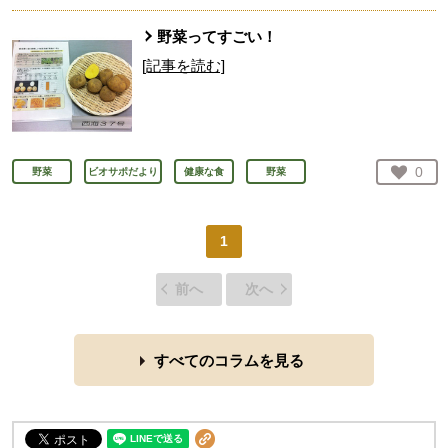
野菜ってすごい！
[記事を読む]
お気
0
野菜
ビオサポだより
健康な食
野菜
人が
1
前へ
次へ
すべてのコラムを見る