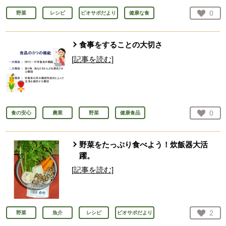
お気
0
野菜
レシピ
ビオサポだより
健康な食
人が
食事をすることの大切さ
[記事を読む]
お気
0
食の安心
農業
野菜
健康食品
人が
野菜をたっぷり食べよう！炊飯器大活
躍。
[記事を読む]
お気
2
野菜
魚介
レシピ
ビオサポだより
人が