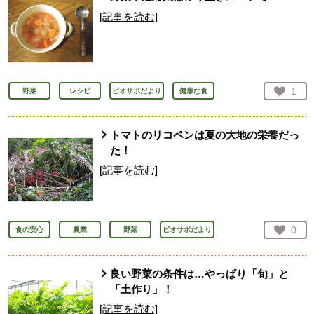
[記事を読む]
お気
1
野菜
レシピ
ビオサポだより
健康な食
人が
トマトのリコペンは夏の大地の栄養だっ
た！
[記事を読む]
お気
0
食の安心
農業
野菜
ビオサポだより
人が
良い野菜の条件は…やっぱり「旬」と
「土作り」！
[記事を読む]