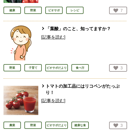
お気
7
健康
野菜
ビオサポ
レシピ
人が
「葉酸」のこと、知ってますか？
[記事を読む]
お気
3
野菜
子育て
ビオサポだより
食べ方
人が
トマトの加工品にはリコペンがたっぷ
り！
[記事を読む]
お気
3
農業
野菜
ビオサポだより
健康な食
人が