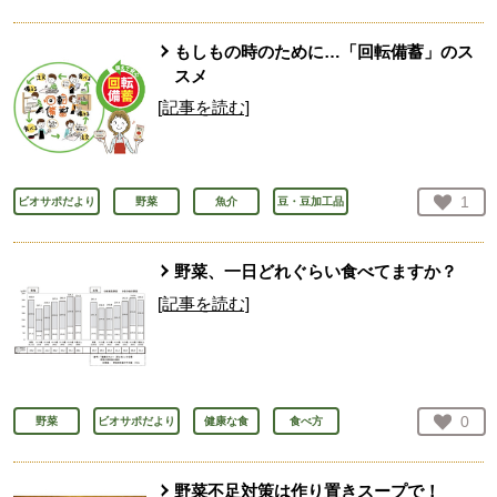
もしもの時のために…「回転備蓄」のス
スメ
[記事を読む]
お気
1
ビオサポだより
野菜
魚介
豆・豆加工品
人が
野菜、一日どれぐらい食べてますか？
[記事を読む]
お気
0
野菜
ビオサポだより
健康な食
食べ方
人が
野菜不足対策は作り置きスープで！