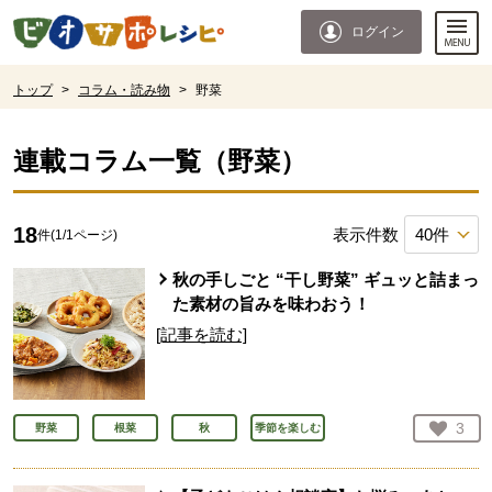
本文へジャンプする。
ページの先頭です。
ログイン
ここからサイト内共通メニューです。
サイト内共通メニューをスキップする
サイト内共通メニューここまで。
ここから現在位置です。
トップ
>
コラム・読み物
>
野菜
現在位置ここまで
連載コラム一覧（
野菜
）
18
表示件数
件(
1
/
1
ページ)
秋の手しごと “干し野菜” ギュッと詰まっ
た素材の旨みを味わおう！
[記事を読む]
お気
3
野菜
根菜
秋
季節を楽しむ
人が