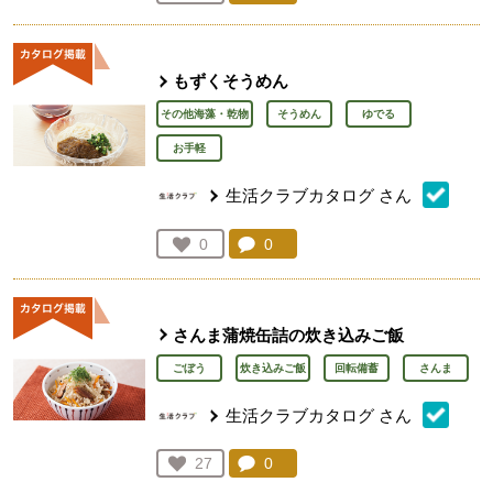
人が登録
もずくそうめん
その他海藻・乾物
そうめん
ゆでる
お手軽
生活クラブカタログ
さん
コメント：
0
件。コメントを見る。
お気に入り登録：
0
人が登録
さんま蒲焼缶詰の炊き込みご飯
ごぼう
炊き込みご飯
回転備蓄
さんま
生活クラブカタログ
さん
コメント：
0
件。コメントを見る。
お気に入り登録：
27
人が登録