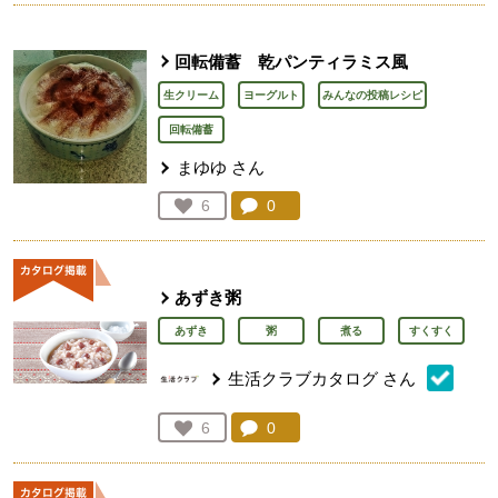
回転備蓄 乾パンティラミス風
生クリーム
ヨーグルト
みんなの投稿レシピ
回転備蓄
まゆゆ
さん
コメント：
0
件。コメントを見る。
お気に入り登録：
6
人が登録
あずき粥
あずき
粥
煮る
すくすく
生活クラブカタログ
さん
コメント：
0
件。コメントを見る。
お気に入り登録：
6
人が登録