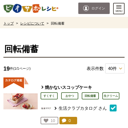
本文へジャンプする。
ページの先頭です。
ログイン
ここからサイト内共通メニューです。
サイト内共通メニューをスキップする
サイト内共通メニューここまで。
ここから現在位置です。
トップ
>
レシピについて
>
回転備蓄
現在位置ここまで
回転備蓄
19
表示件数
件(1/1ページ)
焼かないスコップケーキ
すくすく
おやつ
回転備蓄
生クリーム
生活クラブカタログ
さん
コメント：
0
件。コメントを見る。
お気に入り登録：
10
人が登録