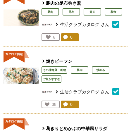
豚肉の昆布巻き煮
豚肉
昆布
煮る
和食
生活クラブカタログ
さん
コメント：
0
件。コメントを見る。
お気に入り登録：
6
人が登録
焼きビーフン
その他海藻・乾物
豚肉
炒める
ご飯がすすむ
生活クラブカタログ
さん
コメント：
0
件。コメントを見る。
お気に入り登録：
38
人が登録
葛きりとめかぶの中華風サラダ