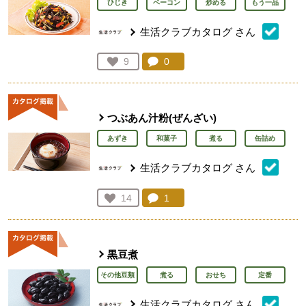
ひじき
ベーコン
炒める
もう一品
生活クラブカタログ
さん
コメント：
0
件。コメントを見る。
お気に入り登録：
9
人が登録
つぶあん汁粉(ぜんざい)
あずき
和菓子
煮る
缶詰め
生活クラブカタログ
さん
コメント：
1
件。コメントを見る。
お気に入り登録：
14
人が登録
黒豆煮
その他豆類
煮る
おせち
定番
生活クラブカタログ
さん