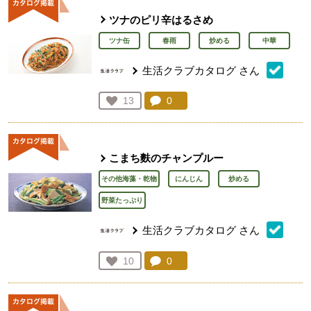
ツナのピリ辛はるさめ
ツナ缶
春雨
炒める
中華
生活クラブカタログ
さん
コメント：
0
件。コメントを見る。
お気に入り登録：
13
人が登録
こまち麩のチャンプルー
その他海藻・乾物
にんじん
炒める
野菜たっぷり
生活クラブカタログ
さん
コメント：
0
件。コメントを見る。
お気に入り登録：
10
人が登録