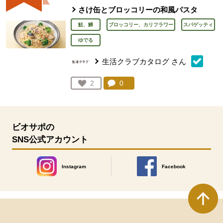
さけ缶とブロッコリーの和風パスタ
鮭、鱒
ブロッコリー、カリフラワー
スパゲッティ
ゆでる
生活クラブカタログ
さん
コメント：
0
件。コメントを見る。
お気に入り登録：
2
人が登録
ビオサポの
SNS公式アカウント
Instagram
Facebook
別のウィンドウで開きます。
別のウィンドウで開きます
本文ここまで。
ここから共通フッターメニューです。