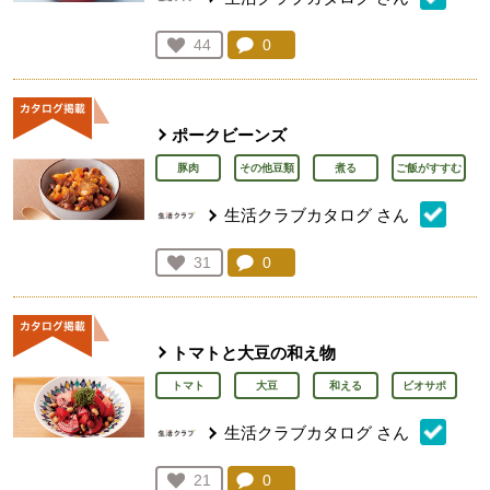
コメント：
0
件。コメントを見る。
お気に入り登録：
44
人が登録
ポークビーンズ
豚肉
その他豆類
煮る
ご飯がすすむ
生活クラブカタログ
さん
コメント：
0
件。コメントを見る。
お気に入り登録：
31
人が登録
トマトと大豆の和え物
トマト
大豆
和える
ビオサポ
生活クラブカタログ
さん
コメント：
0
件。コメントを見る。
お気に入り登録：
21