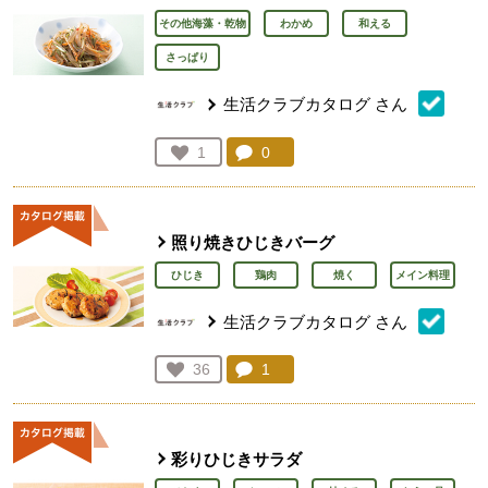
その他海藻・乾物
わかめ
和える
さっぱり
生活クラブカタログ
さん
コメント：
0
件。コメントを見る。
お気に入り登録：
1
人が登録
照り焼きひじきバーグ
ひじき
鶏肉
焼く
メイン料理
生活クラブカタログ
さん
コメント：
1
件。コメントを見る。
お気に入り登録：
36
人が登録
彩りひじきサラダ