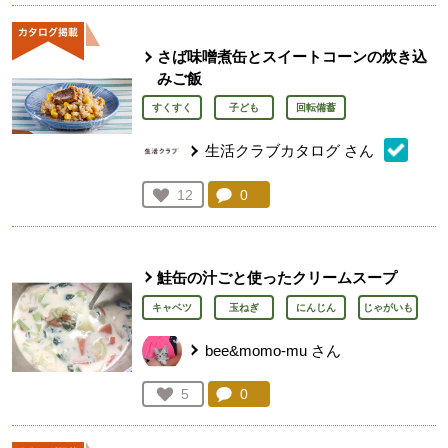
さば味噌煮缶とスイートコーンの炊き込
みご飯
すくすく
子ども
回転備蓄
生活クラブカタログ
さん
コメント：
0
件。コメントを見る。
お気に入り登録：
12
人が登録
鮭缶の汁ごと使ったクリームスープ
キャベツ
玉ねぎ
にんじん
じゃがいも
bee&momo-mu
さん
コメント：
0
件。コメントを見る。
お気に入り登録：
5
人が登録