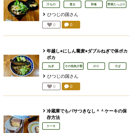
汁もの
煮る
和食
野菜たっぷり
ひつじの国
さん
コメント：
0
件。コメントを見る。
お気に入り登録：
0
人が登録
年越し⭐︎にしん蕎麦⭐︎ダブルねぎで体ポカ
ポカ
ねぎ
その他魚介類
のり
そば
ひつじの国
さん
コメント：
0
件。コメントを見る。
お気に入り登録：
0
人が登録
冷蔵庫でもパサつきなし＾＾ケーキの保
存方法
ケーキ