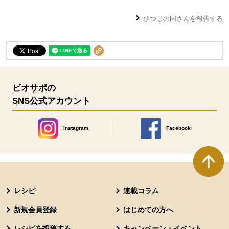
ひつじの国
さんを報告する
ビオサポの
SNS公式アカウント
Instagram
Facebook
別のウィンドウで開きます。
別のウィンドウで開きます
本文ここまで。
ここから共通フッターメニューです。
レシピ
連載コラム
新規会員登録
はじめての方へ
レシピを投稿する
キャンペーン・イベント