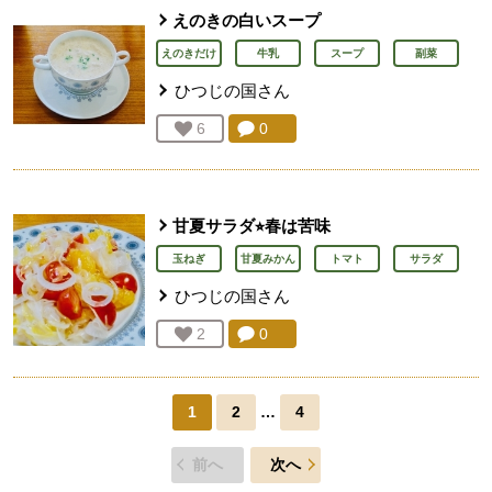
えのきの白いスープ
えのきだけ
牛乳
スープ
副菜
ひつじの国
さん
コメント：
0
件。コメントを見る。
お気に入り登録：
6
人が登録
甘夏サラダ⭐︎春は苦味
玉ねぎ
甘夏みかん
トマト
サラダ
ひつじの国
さん
コメント：
0
件。コメントを見る。
お気に入り登録：
2
人が登録
1
2
…
4
前へ
次へ