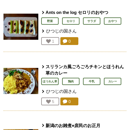
Ants on the log セロリのおやつ
野菜
セロリ
サラダ
おやつ
ひつじの国
さん
コメント：
0
件。コメントを見る。
お気に入り登録：
1
人が登録
スリランカ風ごろごろチキンとほうれん
草のカレー
ほうれん草
鶏肉
牛乳
カレー
ひつじの国
さん
コメント：
0
件。コメントを見る。
お気に入り登録：
5
人が登録
新潟のお雑煮⭐︎庶民のお正月