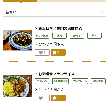
投稿レシピ
葉玉ねぎと豚肉の黒酢炒め
珍しい野菜
豚肉
炒める
焼く
ひつじの国
さん
コメント：
0
件。コメントを見る。
お気に入り登録：
1
人が登録
お気軽サフランライス
ご飯もの
その他調理法
ワンプレート
持ち寄り
ひつじの国
さん
コメント：
0
件。コメントを見る。
お気に入り登録：
0
人が登録