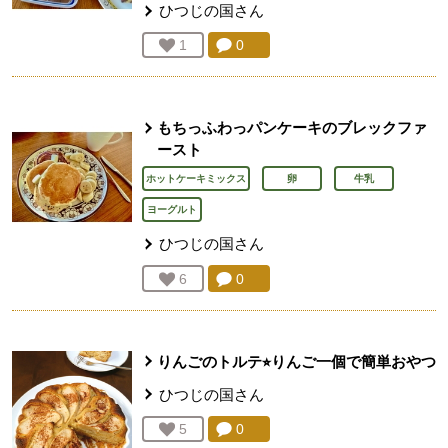
ひつじの国
さん
コメント：
0
件。コメントを見る。
お気に入り登録：
1
人が登録
もちっふわっパンケーキのブレックファ
ースト
ホットケーキミックス
卵
牛乳
ヨーグルト
ひつじの国
さん
コメント：
0
件。コメントを見る。
お気に入り登録：
6
人が登録
りんごのトルテ⭐︎りんご一個で簡単おやつ
ひつじの国
さん
コメント：
0
件。コメントを見る。
お気に入り登録：
5
人が登録