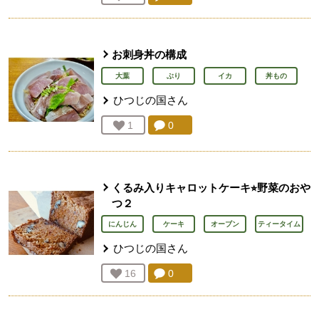
お刺身丼の構成
大葉
ぶり
イカ
丼もの
ひつじの国
さん
コメント：
0
件。コメントを見る。
お気に入り登録：
1
人が登録
くるみ入りキャロットケーキ⭐︎野菜のおや
つ２
にんじん
ケーキ
オーブン
ティータイム
ひつじの国
さん
コメント：
0
件。コメントを見る。
お気に入り登録：
16
人が登録