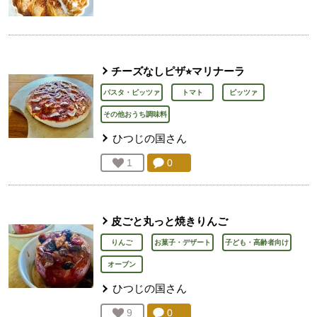
チーズなしピザ⭐︎マリナーラ
パスタ・ピッツァ
トマト
ピッツァ
その他おうち調味料
ひつじの国
さん
コメント：
0
件。コメントを見る。
お気に入り登録：
1
人が登録
皮ごと丸っと焼きりんご
りんご
お菓子・デザート
子ども・高齢者向け
オーブン
ひつじの国
さん
コメント：
0
件。コメントを見る。
お気に入り登録：
9
人が登録