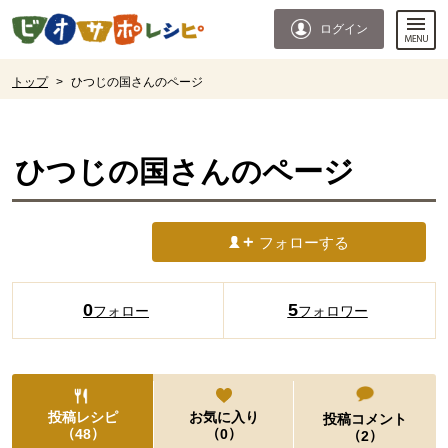
本文へジャンプする。
ページの先頭です。
ログイン
ここからサイト内共通メニューです。
サイト内共通メニューをスキップする
サイト内共通メニューここまで。
ここから現在位置です。
トップ
>
ひつじの国さんのページ
現在位置ここまで
ひつじの国
さんのページ
フォローする
0
5
フォロー
フォロワー
投稿レシピ
お気に入り
投稿コメント
（
）
（
）
48
0
（
）
2