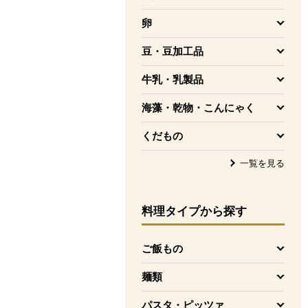
を開く
卵
を開く
豆・豆加工品
を開く
牛乳・乳製品
を開く
海藻・乾物・こんにゃく
を開く
くだもの
を開く
一覧を見る
料理タイプ
から探す
ご飯もの
を開く
麺類
を開く
パスタ・ピッツァ