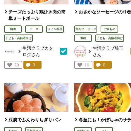
チーズたっぷり鶏ひき肉の簡
おさかなソーセージのり
単ミートボール
鶏肉
チーズ
メイン料理
魚肉ソーセージ
ご飯もの
子ども・高齢者向け
寿司
子ども・高齢者向け
生活クラブカタ
生活クラブ埼玉
ログさん
さん
コメント：
0
件。コメントを見る。
コメント：
0
件。コメント
お気に入り登録：
29
お気に入り登録：
10
人が登録
人が登録
豆腐でふんわりちぎりパン
冬至にも！かぼちゃのサ
おやつ
手作りパン
かぼちゃ
ハム