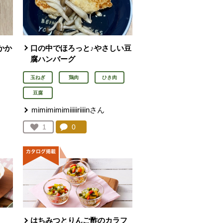
かか
口の中でほろっと♪やさしい豆
腐ハンバーグ
玉ねぎ
鶏肉
ひき肉
豆腐
mimimimimiiiiiriiiinさん
を見る。
コメント：
0
件。コメントを見る。
お気に入り登録：
1
人が登録
はちみつとりんご酢のカラフ