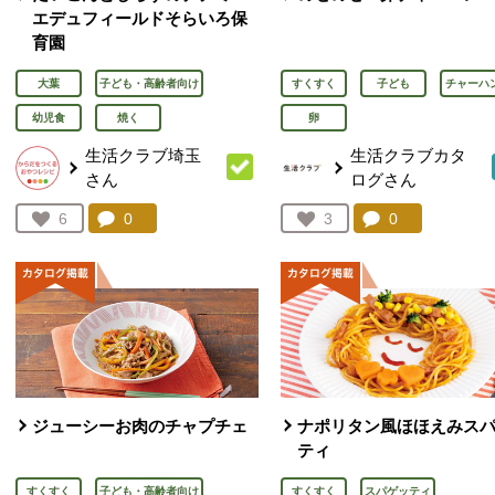
エデュフィールドそらいろ保
育園
大葉
子ども・高齢者向け
すくすく
子ども
チャーハ
幼児食
焼く
卵
生活クラブ埼玉
生活クラブカタ
さん
ログさん
コメント：
0
件。コメントを見る。
コメント：
0
件。コメント
お気に入り登録：
6
お気に入り登録：
3
人が登録
人が登録
ジューシーお肉のチャプチェ
ナポリタン風ほほえみス
ティ
すくすく
子ども・高齢者向け
すくすく
スパゲッティ