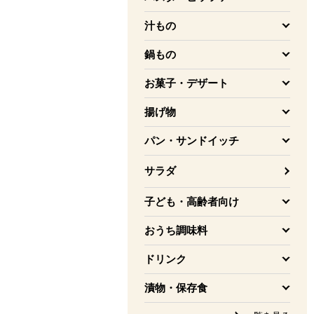
を開く
汁もの
を開く
鍋もの
を開く
お菓子・デザート
を開く
揚げ物
を開く
パン・サンドイッチ
を開く
サラダ
子ども・高齢者向け
を開く
おうち調味料
を開く
ドリンク
を開く
漬物・保存食
を開く