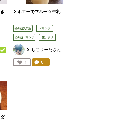
巻き
ホエーでフルーツ牛乳
その他乳製品
ドリンク
その他ドリンク
使いきり
ちこりーたさん
コメント：
0
件。コメントを見る。
お気に入り登録：
4
を見る。
人が登録
ラダ