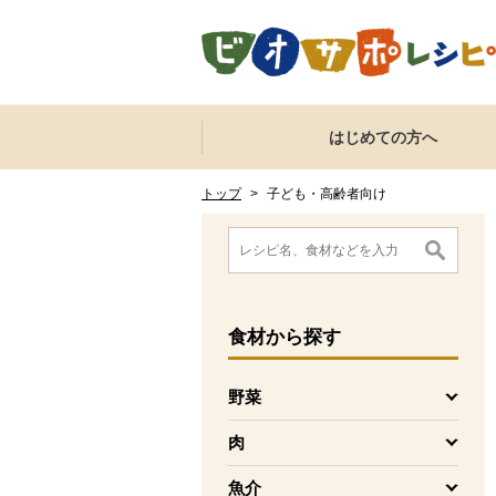
本文へジャンプする。
ページの先頭です。
ここからサイト内共通メニューです。
サイト内共通メニューをスキップする
はじめての方へ
サイト内共通メニューここまで。
ここから現在位置です。
現在位置ここまで
トップ
>
子ども・高齢者向け
ここから消費材検索メニューです。
消費材検索メニューここまで。
ここから本文です。
食材
から探す
野菜
を開く
肉
を開く
魚介