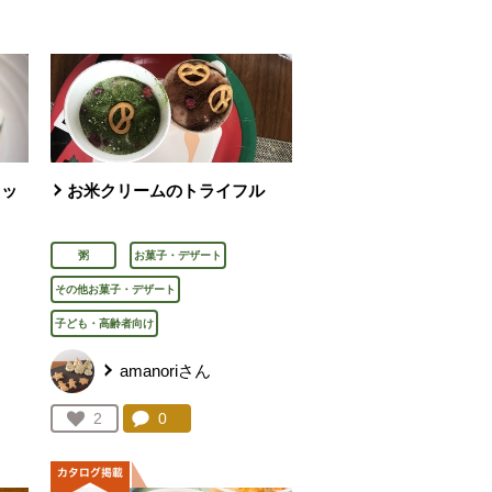
ミッ
お米クリームのトライフル
粥
お菓子・デザート
その他お菓子・デザート
子ども・高齢者向け
amanoriさん
を見る。
コメント：
0
件。コメントを見る。
お気に入り登録：
2
人が登録