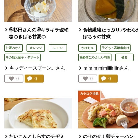
🏵️杉田さんの🏵️キラキラ琥珀
食物繊維たっぷり♪やわら
糖🍊きばる甘夏🍊
ぼちゃの甘煮
甘夏みかん
オレンジ
レモン
かぼちゃ
子ども・高齢者向け
その他お菓子・デザート
高齢者にやさしい料理
煮る
キャディースプーン。さん
mimimimimiiiiiriiiinさん
コメント：
0
件。コメントを見る。
コメント：
0
件。コメント
お気に入り登録：
0
お気に入り登録：
0
人が登録
人が登録
だいこんとしらすのチヂミ
のせのせ！卵チャーハン