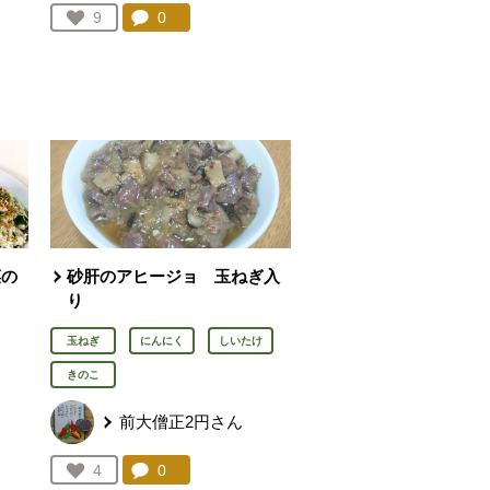
を見る。
コメント：
0
件。コメントを見る。
お気に入り登録：
9
人が登録
菜の
砂肝のアヒージョ 玉ねぎ入
り
玉ねぎ
にんにく
しいたけ
きのこ
前大僧正2円さん
を見る。
コメント：
0
件。コメントを見る。
お気に入り登録：
4
人が登録