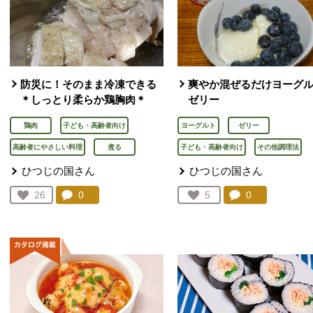
防災に！そのまま冷凍できる
爽やか混ぜるだけヨーグ
＊しっとり柔らか鶏胸肉＊
ゼリー
鶏肉
子ども・高齢者向け
ヨーグルト
ゼリー
高齢者にやさしい料理
煮る
子ども・高齢者向け
その他調理法
ひつじの国さん
ひつじの国さん
コメント：
0
件。コメントを見る。
コメント：
0
件。コメント
お気に入り登録：
26
お気に入り登録：
5
人が登録
人が登録