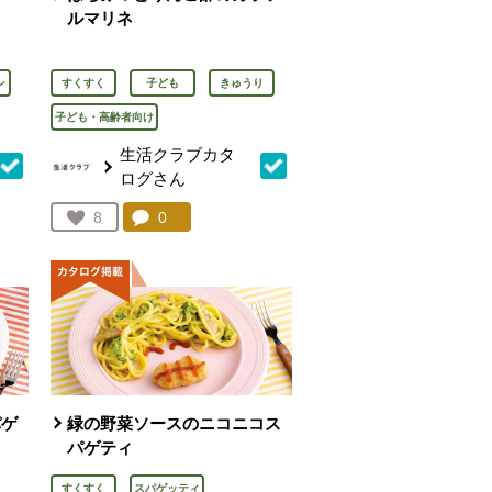
ルマリネ
ン
すくすく
子ども
きゅうり
子ども・高齢者向け
生活クラブカタ
ログさん
を見る。
コメント：
0
件。コメントを見る。
お気に入り登録：
8
人が登録
パゲ
緑の野菜ソースのニコニコス
パゲティ
すくすく
スパゲッティ