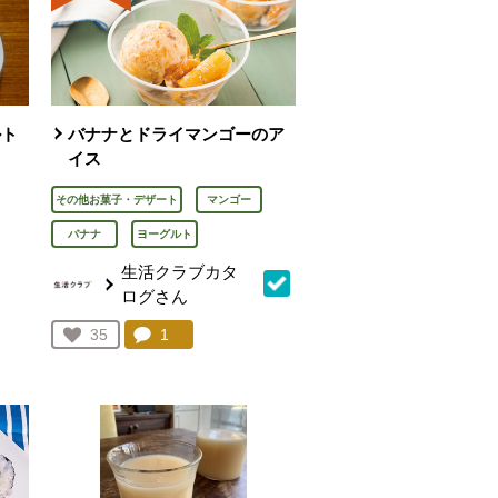
ルト
バナナとドライマンゴーのア
イス
その他お菓子・デザート
マンゴー
バナナ
ヨーグルト
生活クラブカタ
ログさん
を見る。
コメント：
1
件。コメントを見る。
お気に入り登録：
35
人が登録