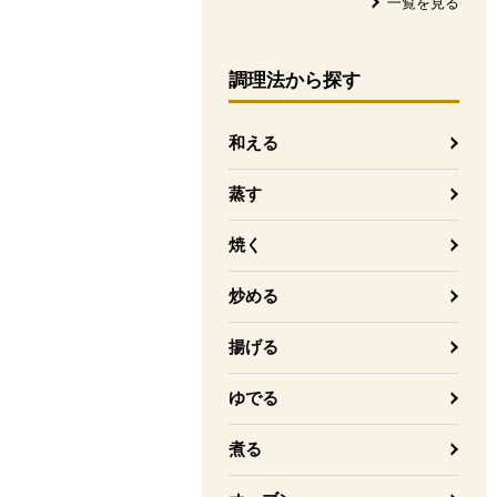
一覧を見る
調理法
から探す
和える
蒸す
焼く
炒める
揚げる
ゆでる
煮る