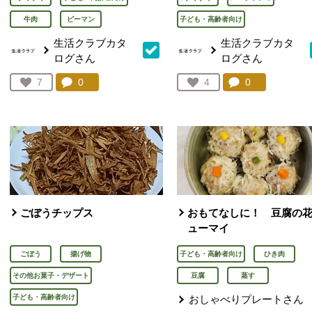
牛肉
ピーマン
子ども・高齢者向け
生活クラブカタ
生活クラブカタ
ログさん
ログさん
コメント：
0
件。コメントを見る。
コメント：
0
件。コメント
お気に入り登録：
7
お気に入り登録：
4
人が登録
人が登録
ごぼうチップス
おもてなしに！ 豆腐の
ューマイ
ごぼう
揚げ物
子ども・高齢者向け
ひき肉
その他お菓子・デザート
豆腐
蒸す
子ども・高齢者向け
おしゃべりプレートさん