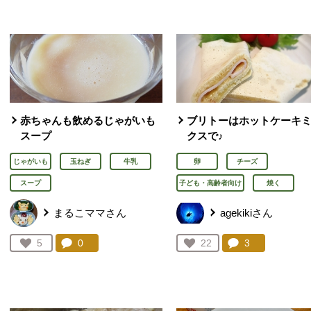
赤ちゃんも飲めるじゃがいも
ブリトーはホットケーキ
スープ
クスで♪
じゃがいも
玉ねぎ
牛乳
卵
チーズ
スープ
子ども・高齢者向け
焼く
まるこママさん
agekikiさん
コメント：
0
件。コメントを見る。
コメント：
3
件。コメント
お気に入り登録：
5
お気に入り登録：
22
人が登録
人が登録