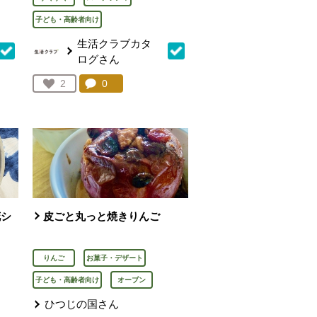
子ども・高齢者向け
生活クラブカタ
ログさん
を見る。
コメント：
0
件。コメントを見る。
お気に入り登録：
2
人が登録
花シ
皮ごと丸っと焼きりんご
りんご
お菓子・デザート
子ども・高齢者向け
オーブン
ひつじの国さん