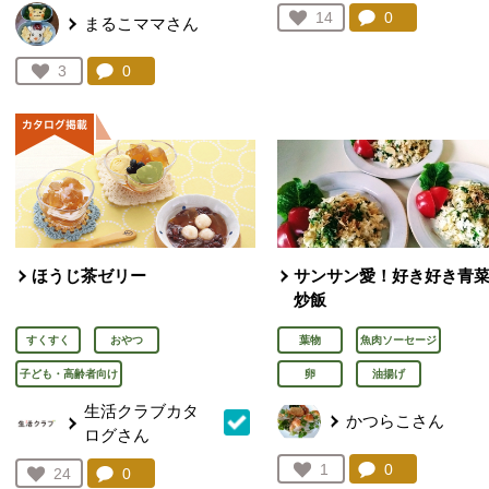
コメント：
0
件。コメント
お気に入り登録：
14
まるこママさん
人が登録
コメント：
0
件。コメントを見る。
お気に入り登録：
3
人が登録
ほうじ茶ゼリー
サンサン愛！好き好き青
炒飯
すくすく
おやつ
葉物
魚肉ソーセージ
子ども・高齢者向け
卵
油揚げ
生活クラブカタ
かつらこさん
ログさん
コメント：
0
件。コメント
お気に入り登録：
1
コメント：
0
件。コメントを見る。
お気に入り登録：
24
人が登録
人が登録