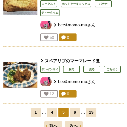
ヨーグルト
ホットケーキミックス
バナナ
ティータイム
bee&momo-mu
さん
コメント：
0
件。コメントを見る。
お気に入り登録：
50
人が登録
スペアリブのマーマレード煮
チンゲンサイ
豚肉
煮る
ごちそう
bee&momo-mu
さん
コメント：
0
件。コメントを見る。
お気に入り登録：
12
人が登録
1
…
4
5
6
…
19
前へ
次へ