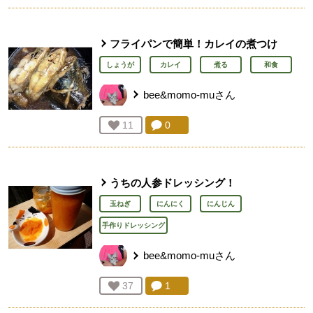
フライパンで簡単！カレイの煮つけ
しょうが
カレイ
煮る
和食
bee&momo-mu
さん
コメント：
0
件。コメントを見る。
お気に入り登録：
11
人が登録
うちの人参ドレッシング！
玉ねぎ
にんにく
にんじん
手作りドレッシング
bee&momo-mu
さん
コメント：
1
件。コメントを見る。
お気に入り登録：
37
人が登録