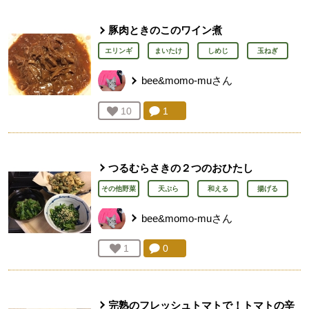
豚肉ときのこのワイン煮
エリンギ
まいたけ
しめじ
玉ねぎ
bee&momo-mu
さん
コメント：
1
件。コメントを見る。
お気に入り登録：
10
人が登録
つるむらさきの２つのおひたし
その他野菜
天ぷら
和える
揚げる
bee&momo-mu
さん
コメント：
0
件。コメントを見る。
お気に入り登録：
1
人が登録
完熟のフレッシュトマトで！トマトの辛