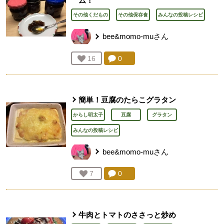
ム！
その他くだもの
その他保存食
みんなの投稿レシピ
bee&momo-mu
さん
コメント：
0
件。コメントを見る。
お気に入り登録：
16
人が登録
簡単！豆腐のたらこグラタン
からし明太子
豆腐
グラタン
みんなの投稿レシピ
bee&momo-mu
さん
コメント：
0
件。コメントを見る。
お気に入り登録：
7
人が登録
牛肉とトマトのささっと炒め