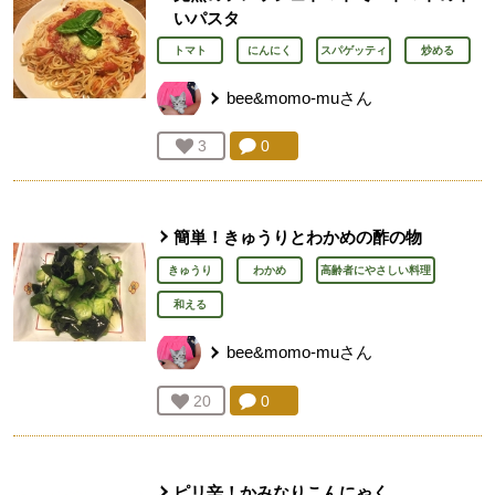
いパスタ
トマト
にんにく
スパゲッティ
炒める
bee&momo-mu
さん
コメント：
0
件。コメントを見る。
お気に入り登録：
3
人が登録
簡単！きゅうりとわかめの酢の物
きゅうり
わかめ
高齢者にやさしい料理
和える
bee&momo-mu
さん
コメント：
0
件。コメントを見る。
お気に入り登録：
20
人が登録
ピリ辛！かみなりこんにゃく