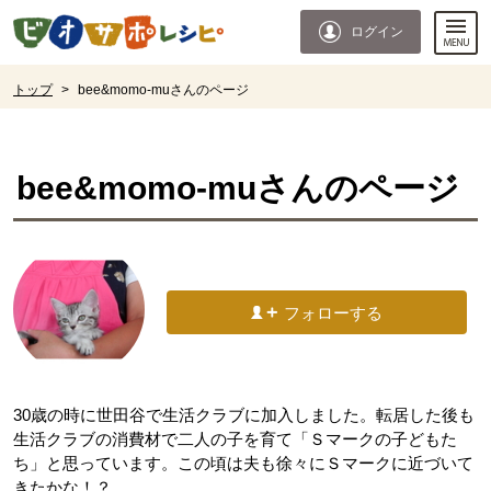
本文へジャンプする。
ページの先頭です。
ログイン
ここからサイト内共通メニューです。
サイト内共通メニューをスキップする
サイト内共通メニューここまで。
ここから現在位置です。
トップ
>
bee&momo-muさんのページ
現在位置ここまで
bee&momo-mu
さんのページ
フォローする
30歳の時に世田谷で生活クラブに加入しました。転居した後も
生活クラブの消費材で二人の子を育て「Ｓマークの子どもた
ち」と思っています。この頃は夫も徐々にＳマークに近づいて
きたかな！？