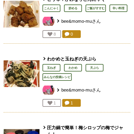
こんにゃく
炒める
ご飯がすすむ
辛い料理
bee&momo-mu
さん
コメント：
0
件。コメントを見る。
お気に入り登録：
8
人が登録
わかめと玉ねぎの天ぷら
玉ねぎ
わかめ
天ぷら
みんなの投稿レシピ
bee&momo-mu
さん
コメント：
1
件。コメントを見る。
お気に入り登録：
1
人が登録
圧力鍋で簡単！梅シロップの梅でジャ