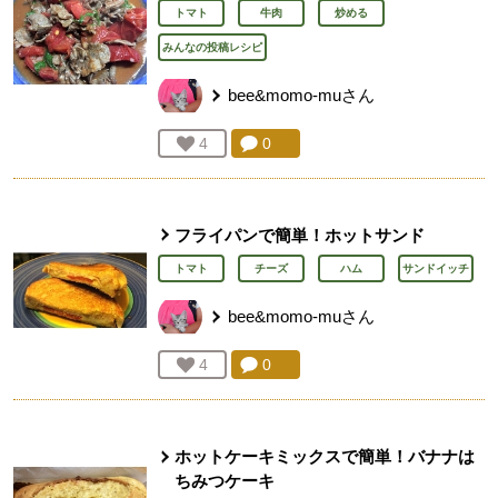
トマト
牛肉
炒める
みんなの投稿レシピ
bee&momo-mu
さん
コメント：
0
件。コメントを見る。
お気に入り登録：
4
人が登録
フライパンで簡単！ホットサンド
トマト
チーズ
ハム
サンドイッチ
bee&momo-mu
さん
コメント：
0
件。コメントを見る。
お気に入り登録：
4
人が登録
ホットケーキミックスで簡単！バナナは
ちみつケーキ