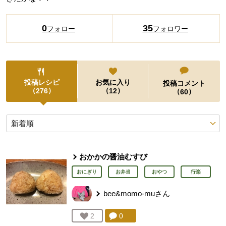
0
35
フォロー
フォロワー
投稿レシピ
お気に入り
投稿コメント
（
）
（
）
276
12
（
）
60
投稿レシピ
おかかの醤油むすび
おにぎり
お弁当
おやつ
行楽
bee&momo-mu
さん
コメント：
0
件。コメントを見る。
お気に入り登録：
2
人が登録