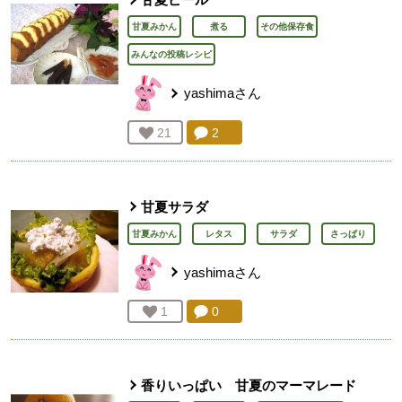
甘夏みかん
煮る
その他保存食
みんなの投稿レシピ
yashima
さん
コメント：
2
件。コメントを見る。
お気に入り登録：
21
人が登録
甘夏サラダ
甘夏みかん
レタス
サラダ
さっぱり
yashima
さん
コメント：
0
件。コメントを見る。
お気に入り登録：
1
人が登録
香りいっぱい 甘夏のマーマレード