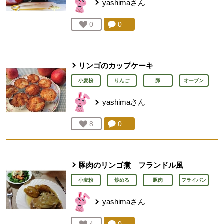
yashima
さん
コメント：
0
件。コメントを見る。
お気に入り登録：
0
人が登録
リンゴのカップケーキ
小麦粉
りんご
卵
オーブン
yashima
さん
コメント：
0
件。コメントを見る。
お気に入り登録：
8
人が登録
豚肉のリンゴ煮 フランドル風
小麦粉
炒める
豚肉
フライパン
yashima
さん
コメント：
0
件。コメントを見る。
お気に入り登録：
4
人が登録