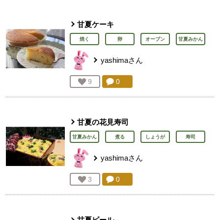
甘夏ケーキ
焼く
卵
オーブン
甘夏みかん
yashima
さん
コメント：
0
件。コメントを見る。
お気に入り登録：
9
人が登録
甘夏の花見寿司
甘夏みかん
煮る
しょうが
寿司
yashima
さん
コメント：
0
件。コメントを見る。
お気に入り登録：
3
人が登録
甘夏ピール