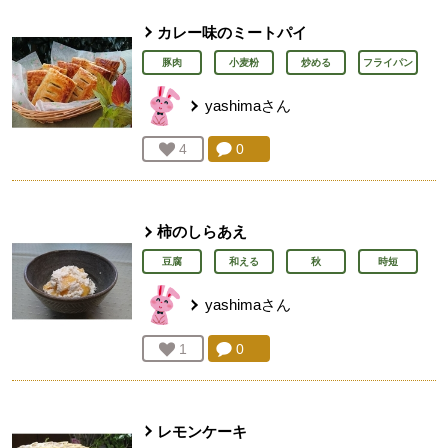
カレー味のミートパイ
豚肉
小麦粉
炒める
フライパン
yashima
さん
コメント：
0
件。コメントを見る。
お気に入り登録：
4
人が登録
柿のしらあえ
豆腐
和える
秋
時短
yashima
さん
コメント：
0
件。コメントを見る。
お気に入り登録：
1
人が登録
レモンケーキ