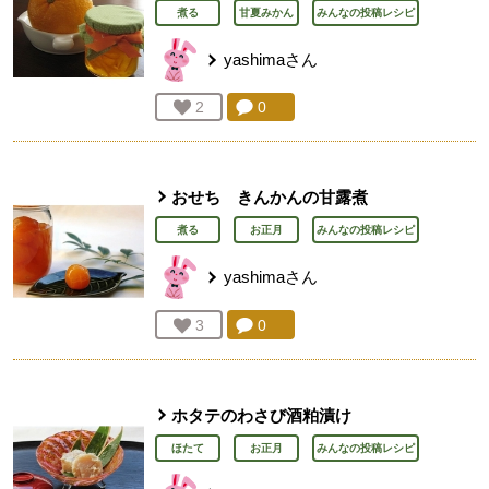
煮る
甘夏みかん
みんなの投稿レシピ
yashima
さん
コメント：
0
件。コメントを見る。
お気に入り登録：
2
人が登録
おせち きんかんの甘露煮
煮る
お正月
みんなの投稿レシピ
yashima
さん
コメント：
0
件。コメントを見る。
お気に入り登録：
3
人が登録
ホタテのわさび酒粕漬け
ほたて
お正月
みんなの投稿レシピ