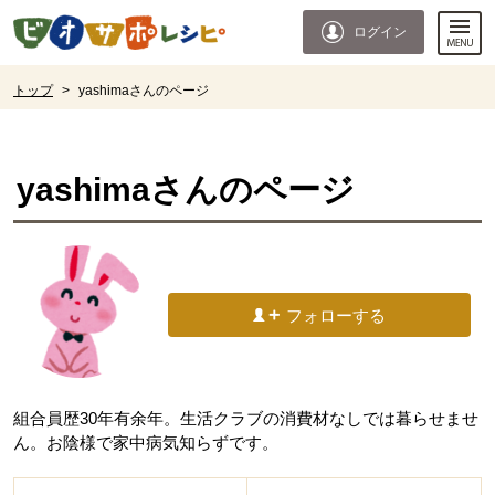
本文へジャンプする。
ページの先頭です。
ログイン
ここからサイト内共通メニューです。
サイト内共通メニューをスキップする
サイト内共通メニューここまで。
ここから現在位置です。
トップ
>
yashimaさんのページ
現在位置ここまで
yashima
さんのページ
フォローする
組合員歴30年有余年。生活クラブの消費材なしでは暮らせませ
ん。お陰様で家中病気知らずです。