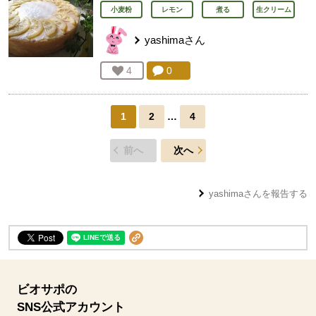
小麦粉
レモン
煮る
生クリーム
yashima
さん
コメント：
0
件。コメントを見る。
お気に入り登録：
4
人が登録
1
2
…
4
前へ
次へ
yashima
さんを報告する
ビオサポの
SNS公式アカウント