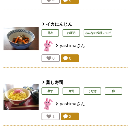
イカにんじん
昆布
お正月
みんなの投稿レシピ
yashima
さん
コメント：
0
件。コメントを見る。
お気に入り登録：
0
人が登録
蒸し寿司
蒸す
寿司
うなぎ
卵
yashima
さん
コメント：
2
件。コメントを見る。
お気に入り登録：
1
人が登録