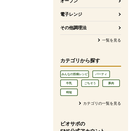
オーブン
電子レンジ
その他調理法
一覧を見る
カテゴリから探す
みんなの投稿レシピ
パーティ
牛乳
ごちそう
豚肉
時短
カテゴリの一覧を見る
ビオサポの