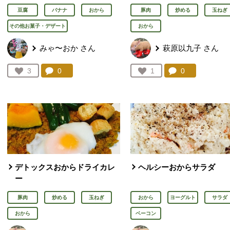
豆腐
バナナ
おから
豚肉
炒める
玉ねぎ
その他お菓子・デザート
おから
みゃ〜おか
さん
萩原以九子
さん
コメント：
0
件。コメントを見る。
コメント：
0
件。コメント
お気に入り登録：
3
お気に入り登録：
1
人が登録
人が登録
デトックスおからドライカレ
ヘルシーおからサラダ
ー
豚肉
炒める
玉ねぎ
おから
ヨーグルト
サラダ
おから
ベーコン