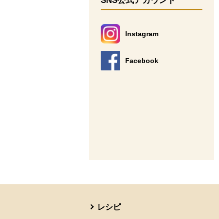
SNS公式アカウント
Instagram
別のウィンドウで開きます。
Facebook
別のウィンドウで開きます。
本文ここまで。
ここから共通フッターメニューです。
レシピ