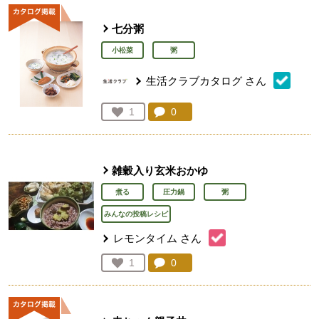
七分粥
小松菜
粥
生活クラブカタログ
さん
コメント：
0
件。コメントを見る。
お気に入り登録：
1
人が登録
雑穀入り玄米おかゆ
煮る
圧力鍋
粥
みんなの投稿レシピ
レモンタイム
さん
コメント：
0
件。コメントを見る。
お気に入り登録：
1
人が登録