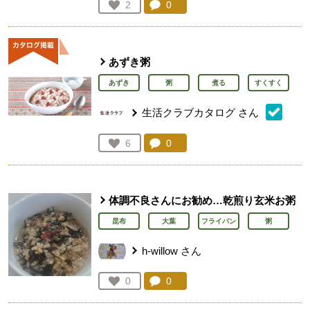
コメント：
0
件。コメントを見る。
お気に入り登録：
2
人が登録
あずき粥
あずき
粥
煮る
すくすく
生活クラブカタログ
さん
コメント：
0
件。コメントを見る。
お気に入り登録：
6
人が登録
体調不良さんにお勧め…乾煎り玄米お粥
昆布
大葉
フライパン
粥
h-willow
さん
コメント：
0
件。コメントを見る。
お気に入り登録：
0
人が登録