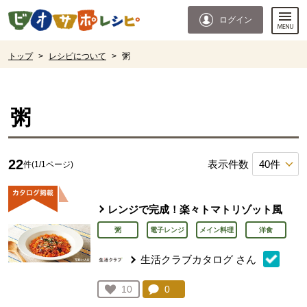
本文へジャンプする。
ページの先頭です。
ログイン
ここからサイト内共通メニューです。
サイト内共通メニューをスキップする
サイト内共通メニューここまで。
ここから現在位置です。
トップ
>
レシピについて
>
粥
現在位置ここまで
粥
22
表示件数
件(1/1ページ)
レンジで完成！楽々トマトリゾット風
粥
電子レンジ
メイン料理
洋食
生活クラブカタログ
さん
コメント：
0
件。コメントを見る。
お気に入り登録：
10
人が登録