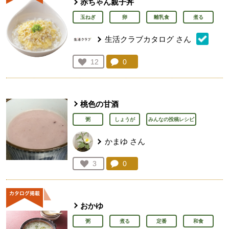
赤ちゃん親子丼
玉ねぎ
卵
離乳食
煮る
生活クラブカタログ
さん
コメント：
0
件。コメントを見る。
お気に入り登録：
12
人が登録
桃色の甘酒
粥
しょうが
みんなの投稿レシピ
かまゆ
さん
コメント：
0
件。コメントを見る。
お気に入り登録：
3
人が登録
おかゆ
粥
煮る
定番
和食