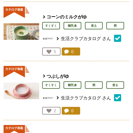
コーンのミルクがゆ
すくすく
離乳食
煮る
粥
生活クラブカタログ
さん
コメント：
0
件。コメントを見る。
お気に入り登録：
5
人が登録
つぶしがゆ
すくすく
離乳食
粥
煮る
生活クラブカタログ
さん
コメント：
0
件。コメントを見る。
お気に入り登録：
2
人が登録