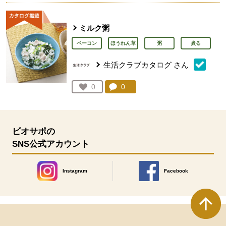
ミルク粥
ベーコン
ほうれん草
粥
煮る
生活クラブカタログ
さん
コメント：
0
件。コメントを見る。
お気に入り登録：
0
人が登録
ビオサポの
SNS公式アカウント
Instagram
Facebook
別のウィンドウで開きます。
別のウィンドウで開きます
本文ここまで。
ここから共通フッターメニューです。