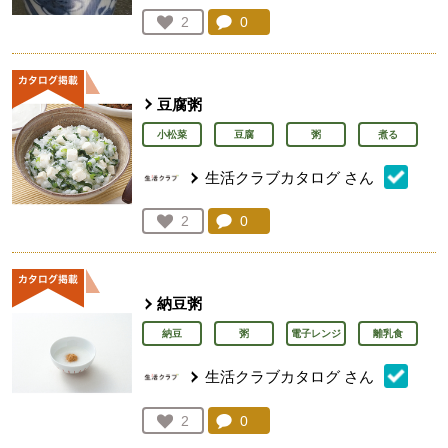
コメント：
0
件。コメントを見る。
お気に入り登録：
2
人が登録
豆腐粥
小松菜
豆腐
粥
煮る
生活クラブカタログ
さん
コメント：
0
件。コメントを見る。
お気に入り登録：
2
人が登録
納豆粥
納豆
粥
電子レンジ
離乳食
生活クラブカタログ
さん
コメント：
0
件。コメントを見る。
お気に入り登録：
2
人が登録