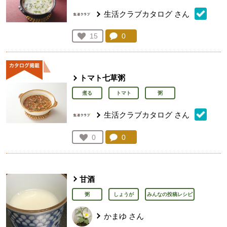
生活クラブカタログ
さん
コメント：
0
件。コメントを見る。
お気に入り登録：
15
人が登録
トマト七草粥
煮る
トマト
粥
生活クラブカタログ
さん
コメント：
0
件。コメントを見る。
お気に入り登録：
0
人が登録
甘酒
粥
しょうが
みんなの投稿レシピ
かまゆ
さん