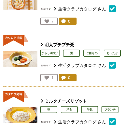
生活クラブカタログ
さん
コメント：
0
件。コメントを見る。
お気に入り登録：
7
人が登録
明太プチプチ粥
からし明太子
粥
ご飯もの
あったか
生活クラブカタログ
さん
コメント：
0
件。コメントを見る。
お気に入り登録：
1
人が登録
ミルクチーズリゾット
粥
洋食
牛乳
ブランチ
生活クラブカタログ
さん