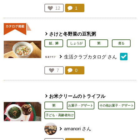
コメント：
1
件。コメントを見る。
お気に入り登録：
12
人が登録
さけと冬野菜の豆乳粥
鮭、鱒
しょうが
粥
煮る
生活クラブカタログ
さん
コメント：
0
件。コメントを見る。
お気に入り登録：
7
人が登録
お米クリームのトライフル
粥
お菓子・デザート
その他お菓子・デザート
子ども・高齢者向け
amanori
さん