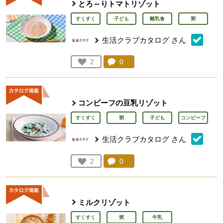
とろ～りトマトリゾット
すくすく
子ども
離乳食
粥
生活クラブカタログ
さん
コメント：
0
件。コメントを見る。
お気に入り登録：
2
人が登録
コンビーフの豆乳リゾット
すくすく
粥
子ども
コンビーフ
生活クラブカタログ
さん
コメント：
0
件。コメントを見る。
お気に入り登録：
2
人が登録
ミルクリゾット
すくすく
粥
牛乳