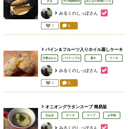
さば
その他調理法
みんなの投稿レシピ
みるくのしっぽ
さん
コメント：
0
件。コメントを見る。
お気に入り登録：
3
人が登録
パイン＆フルーツ入りホイル蒸しケーキ
甘夏みかん
パイナップル
蒸す
ケーキ
みるくのしっぽ
さん
コメント：
0
件。コメントを見る。
お気に入り登録：
4
人が登録
オニオングラタンスープ 簡易版
玉ねぎ
チーズ
スープ
お手軽
みるくのしっぽ
さん