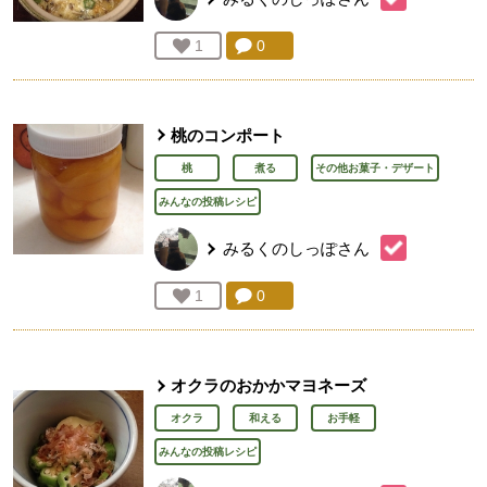
コメント：
0
件。コメントを見る。
お気に入り登録：
1
人が登録
桃のコンポート
桃
煮る
その他お菓子・デザート
みんなの投稿レシピ
みるくのしっぽ
さん
コメント：
0
件。コメントを見る。
お気に入り登録：
1
人が登録
オクラのおかかマヨネーズ
オクラ
和える
お手軽
みんなの投稿レシピ