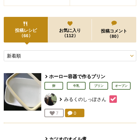
投稿レシピ
お気に入り
投稿コメント
（
）
（
）
66
112
（
）
80
投稿レシピ
ホーロー容器で作るプリン
卵
牛乳
プリン
オーブン
みるくのしっぽ
さん
コメント：
0
件。コメントを見る。
お気に入り登録：
7
人が登録
カツオのオイル煮