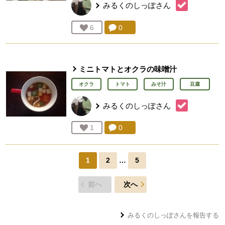
みるくのしっぽ
さん
コメント：
0
件。コメントを見る。
お気に入り登録：
6
人が登録
ミニトマトとオクラの味噌汁
オクラ
トマト
みそ汁
豆腐
みるくのしっぽ
さん
コメント：
0
件。コメントを見る。
お気に入り登録：
1
人が登録
1
2
…
5
前へ
次へ
みるくのしっぽ
さんを報告する