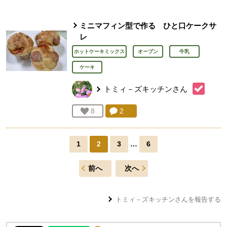
ミニマフィン型で作る ひと口ケークサ
レ
ホットケーキミックス
オーブン
牛乳
ケーキ
トミィ－ズキッチン
さん
コメント：
2
件。コメントを見る。
お気に入り登録：
8
人が登録
1
2
3
…
6
前へ
次へ
トミィ－ズキッチン
さんを報告する