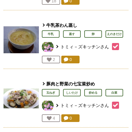
コメント：
0
件。コメントを見る。
お気に入り登録：
18
人が登録
牛乳茶わん蒸し
牛乳
蒸す
卵
えのきだけ
トミィ－ズキッチン
さん
コメント：
0
件。コメントを見る。
お気に入り登録：
2
人が登録
豚肉と野菜の七宝菜炒め
玉ねぎ
しいたけ
炒める
白菜
トミィ－ズキッチン
さん
コメント：
0
件。コメントを見る。
お気に入り登録：
4
人が登録