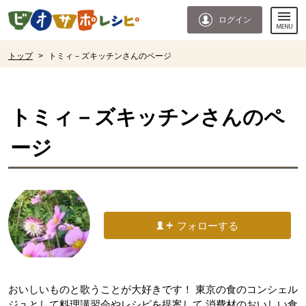
本文へジャンプする。
ページの先頭です。
ログイン
ここからサイト内共通メニューです。
サイト内共通メニューをスキップする
サイト内共通メニューここまで。
ここから現在位置です。
トップ
>
トミィ－ズキッチンさんのページ
現在位置ここまで
トミィ－ズキッチン
さんのペ
ージ
フォローする
おいしいものと歌うことが大好きです！ 東京の食のコンシェル
ジュとして料理講習会やレシピを提案して 消費材のおいしい食