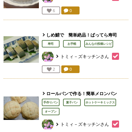
コメント：
0
件。コメントを見る。
お気に入り登録：
6
人が登録
しめ鯖で 簡単絶品！ばってら寿司
寿司
お手軽
みんなの投稿レシピ
トミィ－ズキッチン
さん
コメント：
0
件。コメントを見る。
お気に入り登録：
2
人が登録
ロールパンで作る！簡単メロンパン
手作りパン
菓子パン
ホットケーキミックス
オーブン
トミィ－ズキッチン
さん