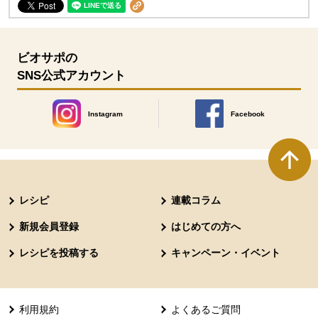
ビオサポの
SNS公式アカウント
Instagram
Facebook
別のウィンドウで開きます。
別のウィンドウで開きます
本文ここまで。
ここから共通フッターメニューです。
レシピ
連載コラム
新規会員登録
はじめての方へ
レシピを投稿する
キャンペーン・イベント
利用規約
よくあるご質問