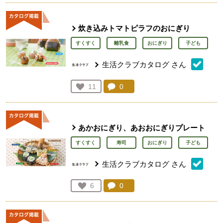
炊き込みトマトピラフのおにぎり
すくすく
離乳食
おにぎり
子ども
生活クラブカタログ
さん
コメント：
0
件。コメントを見る。
お気に入り登録：
11
人が登録
あかおにぎり、あおおにぎりプレート
すくすく
寿司
おにぎり
子ども
生活クラブカタログ
さん
コメント：
0
件。コメントを見る。
お気に入り登録：
6
人が登録