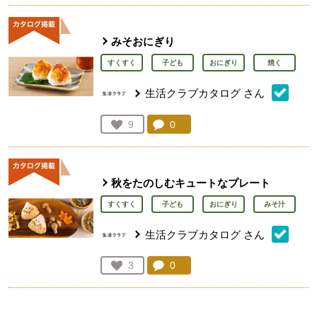
みそおにぎり
すくすく
子ども
おにぎり
焼く
生活クラブカタログ
さん
コメント：
0
件。コメントを見る。
お気に入り登録：
9
人が登録
秋をたのしむキュートなプレート
すくすく
子ども
おにぎり
みそ汁
生活クラブカタログ
さん
コメント：
0
件。コメントを見る。
お気に入り登録：
3
人が登録