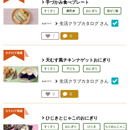
手づかみ食べプレート
すくすく
離乳食
おにぎり
混ぜご飯
生活クラブカタログ
さん
コメント：
0
件。コメントを見る。
お気に入り登録：
7
人が登録
天むす風チキンナゲットおにぎり
すくすく
子ども
おにぎり
生活クラブカタログ
さん
コメント：
0
件。コメントを見る。
お気に入り登録：
9
人が登録
ひじきとじゃこのおにぎり
すくすく
おにぎり
ひじき
ちりめんじゃこ