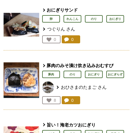
おにぎりサンド
卵
れんこん
のり
おにぎり
つぐりん
さん
コメント：
0
件。コメントを見る。
お気に入り登録：
0
人が登録
豚肉のみそ漬け炊き込みおむすび
豚肉
のり
おにぎり
おにぎらず
おひさまのたまご
さん
コメント：
0
件。コメントを見る。
お気に入り登録：
8
人が登録
旨い！海老カツおにぎり