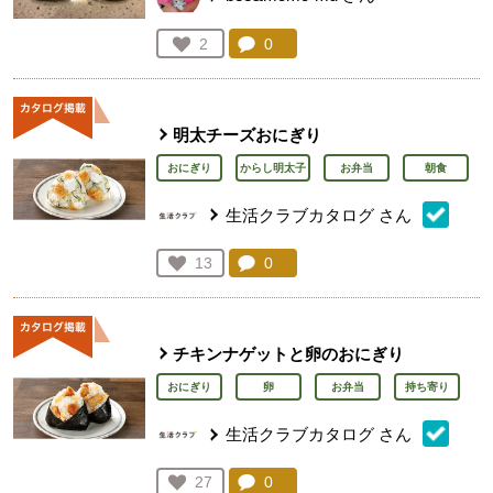
コメント：
0
件。コメントを見る。
お気に入り登録：
2
人が登録
明太チーズおにぎり
おにぎり
からし明太子
お弁当
朝食
生活クラブカタログ
さん
コメント：
0
件。コメントを見る。
お気に入り登録：
13
人が登録
チキンナゲットと卵のおにぎり
おにぎり
卵
お弁当
持ち寄り
生活クラブカタログ
さん
コメント：
0
件。コメントを見る。
お気に入り登録：
27