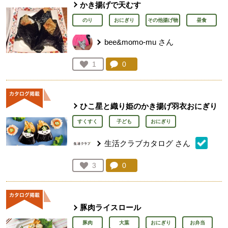
かき揚げで天むす
のり
おにぎり
その他揚げ物
昼食
bee&momo-mu
さん
コメント：
0
件。コメントを見る。
お気に入り登録：
1
人が登録
ひこ星と織り姫のかき揚げ羽衣おにぎり
すくすく
子ども
おにぎり
生活クラブカタログ
さん
コメント：
0
件。コメントを見る。
お気に入り登録：
3
人が登録
豚肉ライスロール
豚肉
大葉
おにぎり
お弁当