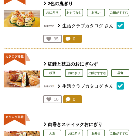
2色の鬼ぎり
おにぎり
おもてなし
お祝い
ご飯がすすむ
生活クラブカタログ
さん
コメント：
0
件。コメントを見る。
お気に入り登録：
95
人が登録
紅鮭と枝豆のおにぎらず
枝豆
おにぎり
ご飯がすすむ
昼食
生活クラブカタログ
さん
コメント：
0
件。コメントを見る。
お気に入り登録：
10
人が登録
肉巻きスティックおにぎり
大葉
おにぎり
お弁当
ご飯がすすむ