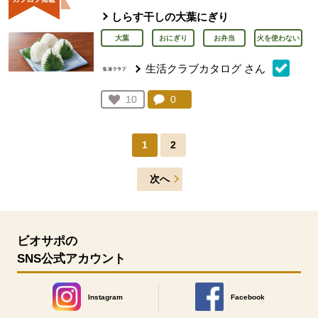
しらす干しの大葉にぎり
大葉
おにぎり
お弁当
火を使わない
生活クラブカタログ
さん
コメント：
0
件。コメントを見る。
お気に入り登録：
10
人が登録
1
2
次へ
ビオサポの
SNS公式アカウント
Instagram
Facebook
別のウィンドウで開きます。
別のウィンドウで開きます