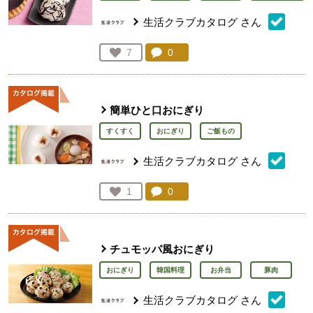
生活クラブカタログ
さん
コメント：
0
件。コメントを見る。
お気に入り登録：
7
人が登録
簡単ひと口おにぎり
すくすく
おにぎり
ご飯もの
生活クラブカタログ
さん
コメント：
0
件。コメントを見る。
お気に入り登録：
1
人が登録
チュモッパ風おにぎり
おにぎり
韓国料理
お弁当
豚肉
生活クラブカタログ
さん