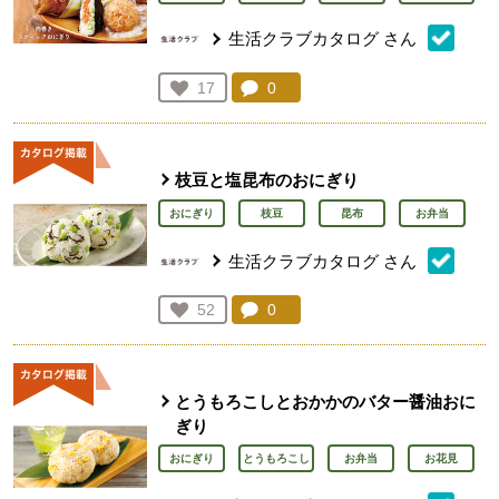
生活クラブカタログ
さん
コメント：
0
件。コメントを見る。
お気に入り登録：
17
人が登録
枝豆と塩昆布のおにぎり
おにぎり
枝豆
昆布
お弁当
生活クラブカタログ
さん
コメント：
0
件。コメントを見る。
お気に入り登録：
52
人が登録
とうもろこしとおかかのバター醤油おに
ぎり
おにぎり
とうもろこし
お弁当
お花見