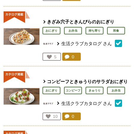
人が登録
きざみ穴子ときんぴらのおにぎり
おにぎり
お弁当
持ち寄り
和食
生活クラブカタログ
さん
コメント：
0
件。コメントを見る。
お気に入り登録：
5
人が登録
コンビーフときゅうりのサラダおにぎり
おにぎり
コンビーフ
きゅうり
お弁当
生活クラブカタログ
さん
コメント：
0
件。コメントを見る。
お気に入り登録：
10
人が登録