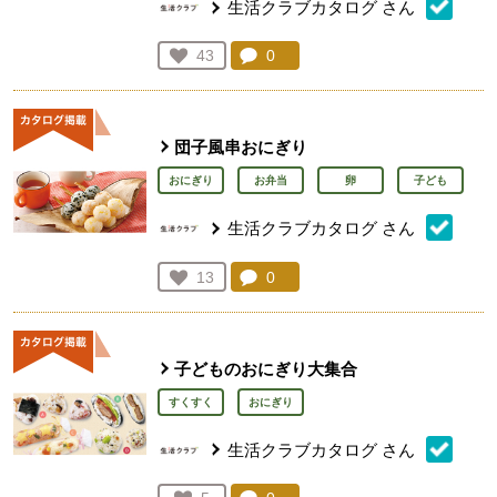
生活クラブカタログ
さん
コメント：
0
件。コメントを見る。
お気に入り登録：
43
人が登録
団子風串おにぎり
おにぎり
お弁当
卵
子ども
生活クラブカタログ
さん
コメント：
0
件。コメントを見る。
お気に入り登録：
13
人が登録
子どものおにぎり大集合
すくすく
おにぎり
生活クラブカタログ
さん