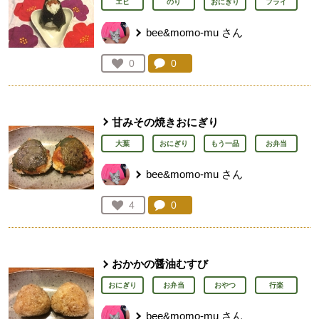
エビ
のり
おにぎり
フライ
bee&momo-mu
さん
コメント：
0
件。コメントを見る。
お気に入り登録：
0
人が登録
甘みその焼きおにぎり
大葉
おにぎり
もう一品
お弁当
bee&momo-mu
さん
コメント：
0
件。コメントを見る。
お気に入り登録：
4
人が登録
おかかの醤油むすび
おにぎり
お弁当
おやつ
行楽
bee&momo-mu
さん