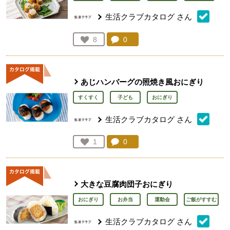
生活クラブカタログ
さん
コメント：
0
件。コメントを見る。
お気に入り登録：
8
人が登録
あじハンバーグの照焼き風おにぎり
すくすく
子ども
おにぎり
生活クラブカタログ
さん
コメント：
0
件。コメントを見る。
お気に入り登録：
1
人が登録
大きな豆腐肉団子おにぎり
おにぎり
お弁当
運動会
ご飯がすすむ
生活クラブカタログ
さん