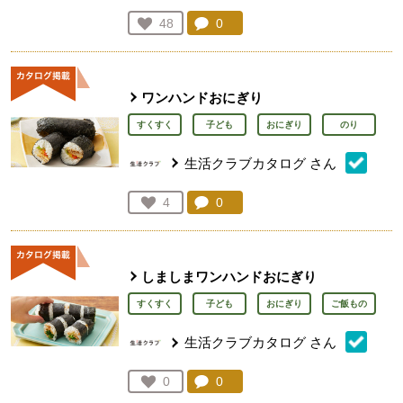
コメント：
0
件。コメントを見る。
お気に入り登録：
48
人が登録
ワンハンドおにぎり
すくすく
子ども
おにぎり
のり
生活クラブカタログ
さん
コメント：
0
件。コメントを見る。
お気に入り登録：
4
人が登録
しましまワンハンドおにぎり
すくすく
子ども
おにぎり
ご飯もの
生活クラブカタログ
さん
コメント：
0
件。コメントを見る。
お気に入り登録：
0
人が登録