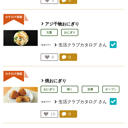
コメント：
0
件。コメントを見る。
お気に入り登録：
5
人が登録
アジ干物おにぎり
大葉
おにぎり
生活クラブカタログ
さん
コメント：
0
件。コメントを見る。
お気に入り登録：
8
人が登録
焼おにぎり
おにぎり
焼く
定番
オーブン
生活クラブカタログ
さん
コメント：
0
件。コメントを見る。
お気に入り登録：
19
人が登録