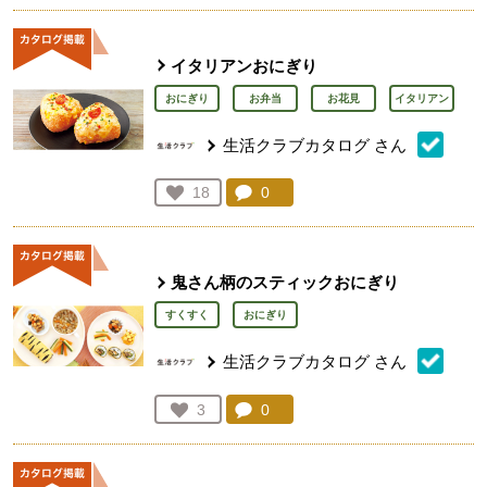
イタリアンおにぎり
おにぎり
お弁当
お花見
イタリアン
生活クラブカタログ
さん
コメント：
0
件。コメントを見る。
お気に入り登録：
18
人が登録
鬼さん柄のスティックおにぎり
すくすく
おにぎり
生活クラブカタログ
さん
コメント：
0
件。コメントを見る。
お気に入り登録：
3
人が登録