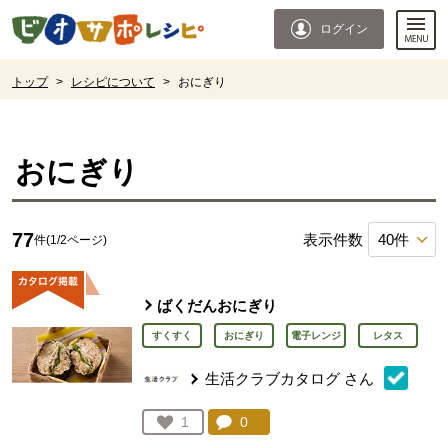
本文へジャンプする。
ページの先頭です。
ログイン
ここからサイト内共通メニューです。
サイト内共通メニューをスキップする
サイト内共通メニューここまで。
ここから現在位置です。
トップ
>
レシピについて
>
おにぎり
現在位置ここまで
おにぎり
77
表示件数
件(1/2ページ)
ばくだんおにぎり
すくすく
おにぎり
電子レンジ
レタス
生活クラブカタログ
さん
コメント：
0
件。コメントを見る。
お気に入り登録：
1
人が登録