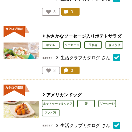
コメント：
0
件。コメントを見る。
お気に入り登録：
3
人が登録
おさかなソーセージ入りポテトサラダ
ゆでる
ソーセージ
玉ねぎ
きゅうり
生活クラブカタログ
さん
コメント：
0
件。コメントを見る。
お気に入り登録：
3
人が登録
アメリカンドッグ
ホットケーキミックス
卵
ソーセージ
アスパラ
生活クラブカタログ
さん