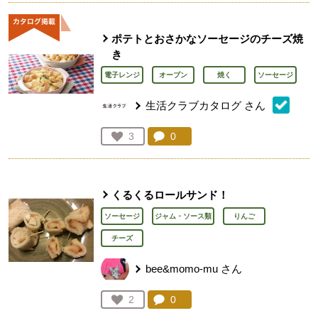
ポテトとおさかなソーセージのチーズ焼
き
電子レンジ
オーブン
焼く
ソーセージ
生活クラブカタログ
さん
コメント：
0
件。コメントを見る。
お気に入り登録：
3
人が登録
くるくるロールサンド！
ソーセージ
ジャム・ソース類
りんご
チーズ
bee&momo-mu
さん
コメント：
0
件。コメントを見る。
お気に入り登録：
2
人が登録