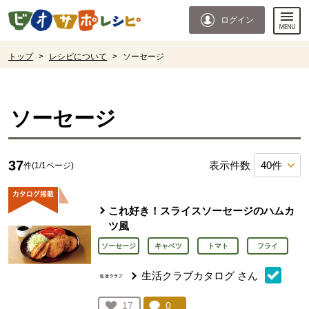
本文へジャンプする。
ページの先頭です。
ログイン
ここからサイト内共通メニューです。
サイト内共通メニューをスキップする
サイト内共通メニューここまで。
ここから現在位置です。
トップ
>
レシピについて
>
ソーセージ
現在位置ここまで
ソーセージ
37
表示件数
件(1/1ページ)
これ好き！スライスソーセージのハムカ
ツ風
ソーセージ
キャベツ
トマト
フライ
生活クラブカタログ
さん
コメント：
0
件。コメントを見る。
お気に入り登録：
17