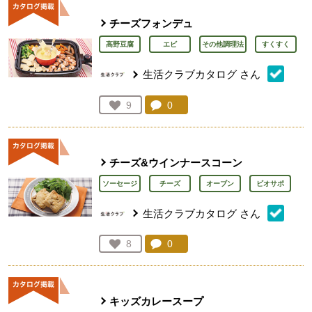
チーズフォンデュ
高野豆腐
エビ
その他調理法
すくすく
生活クラブカタログ
さん
コメント：
0
件。コメントを見る。
お気に入り登録：
9
人が登録
チーズ&ウインナースコーン
ソーセージ
チーズ
オーブン
ビオサポ
生活クラブカタログ
さん
コメント：
0
件。コメントを見る。
お気に入り登録：
8
人が登録
キッズカレースープ