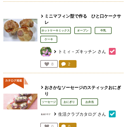
ミニマフィン型で作る ひと口ケークサ
レ
ホットケーキミックス
オーブン
牛乳
ケーキ
トミィ－ズキッチン
さん
コメント：
2
件。コメントを見る。
お気に入り登録：
8
人が登録
おさかなソーセージのスティックおにぎ
り
ソーセージ
おにぎり
お弁当
生活クラブカタログ
さん
コメント：
0
件。コメントを見る。
お気に入り登録：
0