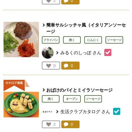
コメント：
0
件。コメントを見る。
お気に入り登録：
2
人が登録
簡単サルシッチャ風（イタリアンソーセ
ージ
フライパン
焼く
にんにく
ソーセージ
みるくのしっぽ
さん
コメント：
0
件。コメントを見る。
お気に入り登録：
0
人が登録
おばけのパイとミイラソーセージ
焼く
オーブン
ソーセージ
生活クラブカタログ
さん
コメント：
0
件。コメントを見る。
お気に入り登録：
2
人が登録