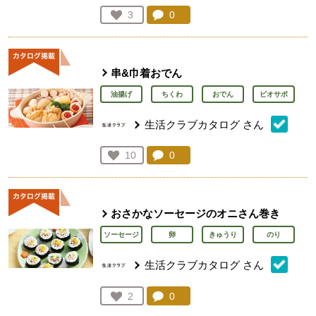
コメント：
0
件。コメントを見る。
お気に入り登録：
3
人が登録
串&巾着おでん
油揚げ
ちくわ
おでん
ビオサポ
生活クラブカタログ
さん
コメント：
0
件。コメントを見る。
お気に入り登録：
10
人が登録
おさかなソーセージのオニさん巻き
ソーセージ
卵
きゅうり
のり
生活クラブカタログ
さん
コメント：
0
件。コメントを見る。
お気に入り登録：
2
人が登録