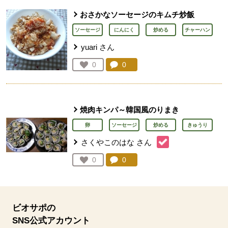
おさかなソーセージのキムチ炒飯
ソーセージ
にんにく
炒める
チャーハン
yuari
さん
コメント：
0
件。コメントを見る。
お気に入り登録：
0
人が登録
焼肉キンパ～韓国風のりまき
卵
ソーセージ
炒める
きゅうり
さくやこのはな
さん
コメント：
0
件。コメントを見る。
お気に入り登録：
0
人が登録
ビオサポの
SNS公式アカウント