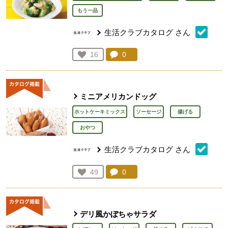
もう一品
生活クラブカタログ
さん
コメント：
0
件。コメントを見る。
お気に入り登録：
16
人が登録
ミニアメリカンドッグ
ホットケーキミックス
ソーセージ
揚げる
おやつ
生活クラブカタログ
さん
コメント：
0
件。コメントを見る。
お気に入り登録：
49
人が登録
デリ風かぼちゃサラダ