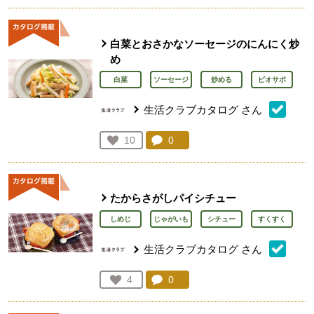
白菜とおさかなソーセージのにんにく炒
め
白菜
ソーセージ
炒める
ビオサポ
生活クラブカタログ
さん
コメント：
0
件。コメントを見る。
お気に入り登録：
10
人が登録
たからさがしパイシチュー
しめじ
じゃがいも
シチュー
すくすく
生活クラブカタログ
さん
コメント：
0
件。コメントを見る。
お気に入り登録：
4
人が登録