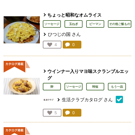
ちょっと昭和なオムライス
ソーセージ
玉ねぎ
ピーマン
その他ご飯もの
ひつじの国
さん
コメント：
0
件。コメントを見る。
お気に入り登録：
4
人が登録
ウインナー入りマヨ味スクランブルエッ
グ
卵
ソーセージ
時短
もう一品
生活クラブカタログ
さん
コメント：
0
件。コメントを見る。
お気に入り登録：
5
人が登録