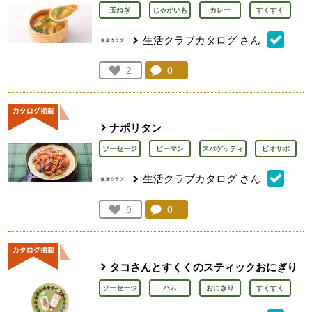
玉ねぎ
じゃがいも
カレー
すくすく
生活クラブカタログ
さん
コメント：
0
件。コメントを見る。
お気に入り登録：
2
人が登録
ナポリタン
ソーセージ
ピーマン
スパゲッティ
ビオサポ
生活クラブカタログ
さん
コメント：
0
件。コメントを見る。
お気に入り登録：
9
人が登録
タコさんとすくくのスティックおにぎり
ソーセージ
ハム
おにぎり
すくすく