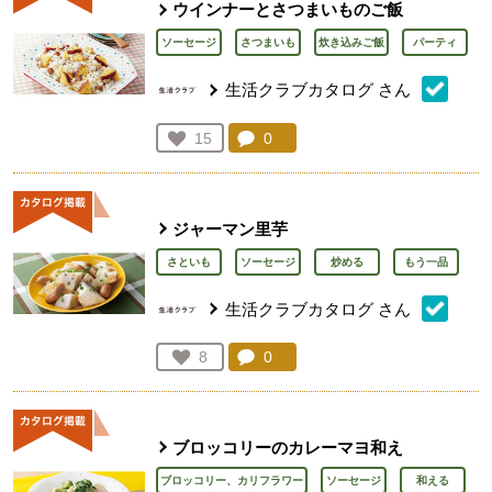
ウインナーとさつまいものご飯
ソーセージ
さつまいも
炊き込みご飯
パーティ
生活クラブカタログ
さん
コメント：
0
件。コメントを見る。
お気に入り登録：
15
人が登録
ジャーマン里芋
さといも
ソーセージ
炒める
もう一品
生活クラブカタログ
さん
コメント：
0
件。コメントを見る。
お気に入り登録：
8
人が登録
ブロッコリーのカレーマヨ和え
ブロッコリー、カリフラワー
ソーセージ
和える