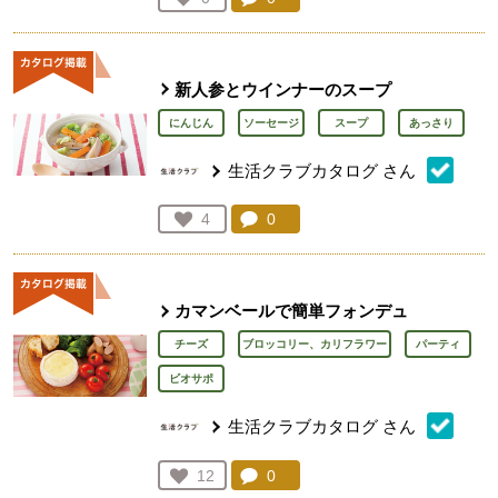
人が登録
新人参とウインナーのスープ
にんじん
ソーセージ
スープ
あっさり
生活クラブカタログ
さん
コメント：
0
件。コメントを見る。
お気に入り登録：
4
人が登録
カマンベールで簡単フォンデュ
チーズ
ブロッコリー、カリフラワー
パーティ
ビオサポ
生活クラブカタログ
さん
コメント：
0
件。コメントを見る。
お気に入り登録：
12
人が登録