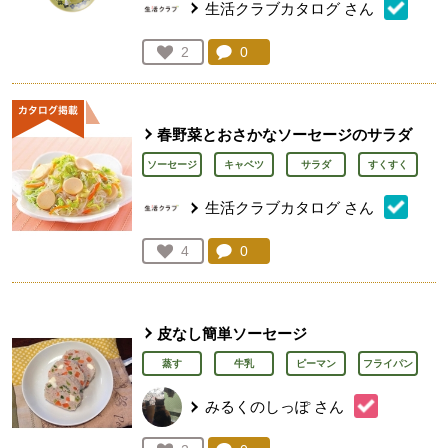
生活クラブカタログ
さん
コメント：
0
件。コメントを見る。
お気に入り登録：
2
人が登録
春野菜とおさかなソーセージのサラダ
ソーセージ
キャベツ
サラダ
すくすく
生活クラブカタログ
さん
コメント：
0
件。コメントを見る。
お気に入り登録：
4
人が登録
皮なし簡単ソーセージ
蒸す
牛乳
ピーマン
フライパン
みるくのしっぽ
さん