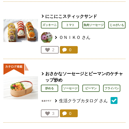
にこにこスティックサンド
ズッキーニ
トマト
魚肉ソーセージ
じゃがいも
ＯＮＩＫＯ
さん
コメント：
0
件。コメントを見る。
お気に入り登録：
2
人が登録
おさかなソーセージとピーマンのケチャ
ップ炒め
炒める
ソーセージ
ピーマン
フライパン
生活クラブカタログ
さん
コメント：
0
件。コメントを見る。
お気に入り登録：
3
人が登録