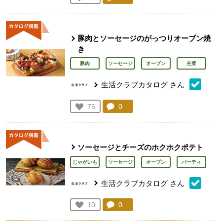
人が登録
豚肉とソーセージのがっつりオーブン焼
き
豚肉
ソーセージ
オーブン
主菜
生活クラブカタログ
さん
コメント：
0
件。コメントを見る。
お気に入り登録：
75
人が登録
ソーセージとチーズのホクホクポテト
じゃがいも
ソーセージ
オーブン
パーティ
生活クラブカタログ
さん
コメント：
0
件。コメントを見る。
お気に入り登録：
10
人が登録