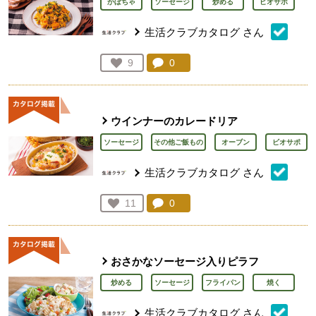
かぼちゃ
ソーセージ
炒める
ビオサポ
生活クラブカタログ
さん
コメント：
0
件。コメントを見る。
お気に入り登録：
9
人が登録
ウインナーのカレードリア
ソーセージ
その他ご飯もの
オーブン
ビオサポ
生活クラブカタログ
さん
コメント：
0
件。コメントを見る。
お気に入り登録：
11
人が登録
おさかなソーセージ入りピラフ
炒める
ソーセージ
フライパン
焼く
生活クラブカタログ
さん