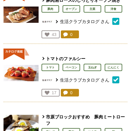
豚肉肩ロースのしっとりオーブン焼き
豚肉
オーブン
主菜
洋食
生活クラブカタログ
さん
コメント：
0
件。コメントを見る。
お気に入り登録：
43
人が登録
トマトのファルシー
トマト
ベーコン
玉ねぎ
にんにく
生活クラブカタログ
さん
コメント：
0
件。コメントを見る。
お気に入り登録：
17
人が登録
市原ブロックおすすめ 豚肉ミートロー
フ