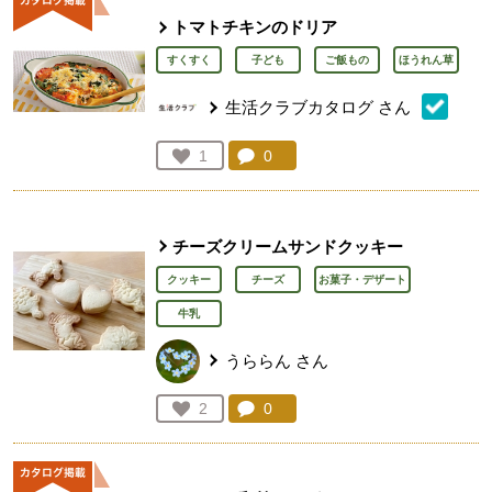
トマトチキンのドリア
すくすく
子ども
ご飯もの
ほうれん草
生活クラブカタログ
さん
コメント：
0
件。コメントを見る。
お気に入り登録：
1
人が登録
チーズクリームサンドクッキー
クッキー
チーズ
お菓子・デザート
牛乳
うららん
さん
コメント：
0
件。コメントを見る。
お気に入り登録：
2
人が登録