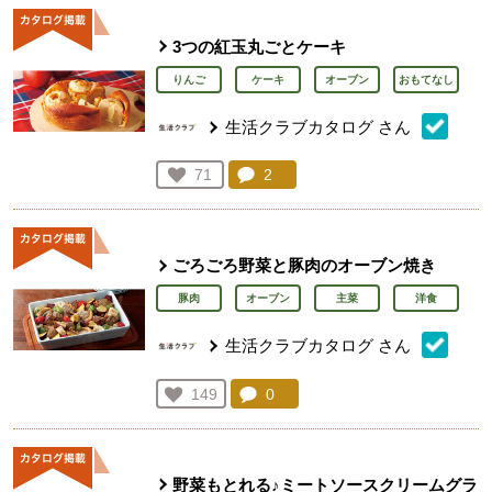
3つの紅玉丸ごとケーキ
りんご
ケーキ
オーブン
おもてなし
生活クラブカタログ
さん
コメント：
2
件。コメントを見る。
お気に入り登録：
71
人が登録
ごろごろ野菜と豚肉のオーブン焼き
豚肉
オーブン
主菜
洋食
生活クラブカタログ
さん
コメント：
0
件。コメントを見る。
お気に入り登録：
149
人が登録
野菜もとれる♪ミートソースクリームグラ