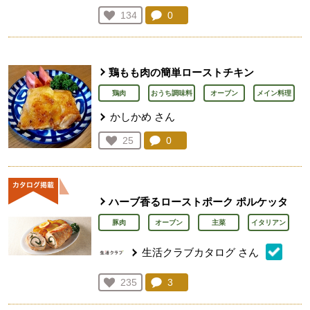
コメント：
0
件。コメントを見る。
お気に入り登録：
134
人が登録
鶏もも肉の簡単ローストチキン
鶏肉
おうち調味料
オーブン
メイン料理
かしかめ
さん
コメント：
0
件。コメントを見る。
お気に入り登録：
25
人が登録
ハーブ香るローストポーク ポルケッタ
豚肉
オーブン
主菜
イタリアン
生活クラブカタログ
さん
コメント：
3
件。コメントを見る。
お気に入り登録：
235
人が登録