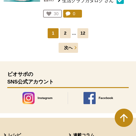
生活クラブカタログ
さん
コメント：
0
件。コメントを見る。
お気に入り登録：
30
人が登録
1
2
…
12
次へ
ビオサポの
SNS公式アカウント
Instagram
Facebook
別のウィンドウで開きます。
別のウィンドウで開きます
本文ここまで。
ここから共通フッターメニューです。
レシピ
連載コラム