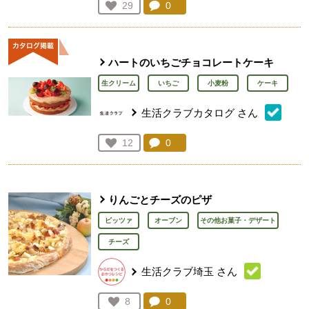
コメント：
0
件。コメントを見る。
お気に入り登録：
29
人が登録
ハートのいちごチョコレートケーキ
生クリーム
いちご
小麦粉
ケーキ
生活クラブカタログ
さん
コメント：
0
件。コメントを見る。
お気に入り登録：
12
人が登録
りんごとチーズのピザ
ピッツァ
オーブン
その他お菓子・デザート
チーズ
生活クラブ埼玉
さん
コメント：
0
件。コメントを見る。
お気に入り登録：
8