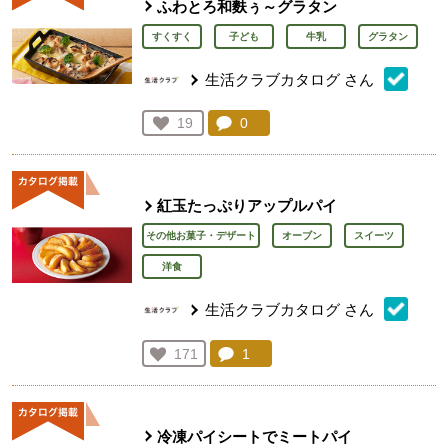
ふわとろ和麩ぅ～グラタン
すくすく
子ども
牛乳
グラタン
生活クラブカタログ
さん
コメント：
0
件。コメントを見る。
お気に入り登録：
19
人が登録
紅玉たっぷりアップルパイ
その他お菓子・デザート
オーブン
スイーツ
洋食
生活クラブカタログ
さん
コメント：
1
件。コメントを見る。
お気に入り登録：
171
人が登録
冷凍パイシートでミートパイ