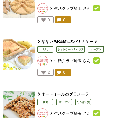
生活クラブ埼玉
さん
コメント：
0
件。コメントを見る。
お気に入り登録：
0
人が登録
なないろK&M'sのバナナケーキ
バナナ
ホットケーキミックス
オーブン
生活クラブ埼玉
さん
コメント：
0
件。コメントを見る。
お気に入り登録：
2
人が登録
オートミールのグラノーラ
朝食
オーブン
たんぱく質
生活クラブ埼玉
さん