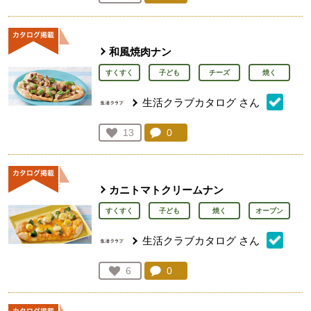
人が登録
和風焼肉ナン
すくすく
子ども
チーズ
焼く
生活クラブカタログ
さん
コメント：
0
件。コメントを見る。
お気に入り登録：
13
人が登録
カニトマトクリームナン​
すくすく
子ども
焼く
オーブン
生活クラブカタログ
さん
コメント：
0
件。コメントを見る。
お気に入り登録：
6
人が登録