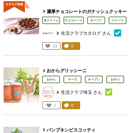
濃厚チョコレートのガナッシュクッキー
生クリーム
チョコレート
オーブン
スイーツ
生活クラブカタログ
さん
コメント：
0
件。コメントを見る。
お気に入り登録：
33
人が登録
おからグリッシーニ
おから
チーズ
オーブン
おやつ
生活クラブ埼玉
さん
コメント：
0
件。コメントを見る。
お気に入り登録：
1
人が登録
パンプキンビスコッティ