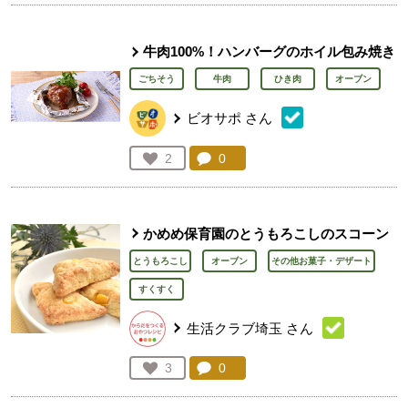
牛肉100%！ハンバーグのホイル包み焼き
ごちそう
牛肉
ひき肉
オーブン
ビオサポ
さん
コメント：
0
件。コメントを見る。
お気に入り登録：
2
人が登録
かめめ保育園のとうもろこしのスコーン
とうもろこし
オーブン
その他お菓子・デザート
すくすく
生活クラブ埼玉
さん
コメント：
0
件。コメントを見る。
お気に入り登録：
3
人が登録