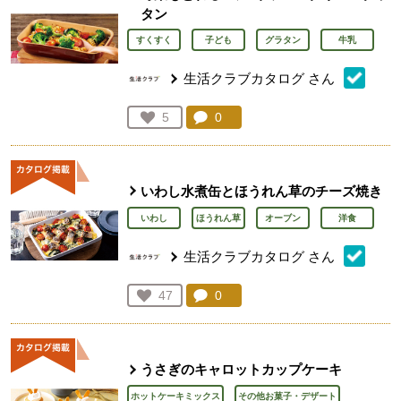
タン
すくすく
子ども
グラタン
牛乳
生活クラブカタログ
さん
コメント：
0
件。コメントを見る。
お気に入り登録：
5
人が登録
いわし水煮缶とほうれん草のチーズ焼き
いわし
ほうれん草
オーブン
洋食
生活クラブカタログ
さん
コメント：
0
件。コメントを見る。
お気に入り登録：
47
人が登録
うさぎのキャロットカップケーキ
ホットケーキミックス
その他お菓子・デザート