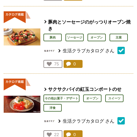
人が登録
豚肉とソーセージのがっつりオーブン焼
き
豚肉
ソーセージ
オーブン
主菜
生活クラブカタログ
さん
コメント：
0
件。コメントを見る。
お気に入り登録：
75
人が登録
サクサクパイの紅玉コンポートのせ
その他お菓子・デザート
オーブン
スイーツ
洋食
生活クラブカタログ
さん
コメント：
0
件。コメントを見る。
お気に入り登録：
22