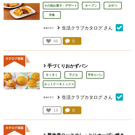
その他お菓子・デザート
オーブン
おやつ
洋食
生活クラブカタログ
さん
コメント：
0
件。コメントを見る。
お気に入り登録：
46
人が登録
手づくりおかずパン
すくすく
子ども
手作りパン
ホットケーキミックス
生活クラブカタログ
さん
コメント：
0
件。コメントを見る。
お気に入り登録：
19
人が登録