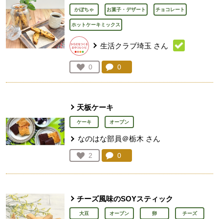
かぼちゃ
お菓子・デザート
チョコレート
ホットケーキミックス
生活クラブ埼玉
さん
コメント：
0
件。コメントを見る。
お気に入り登録：
0
人が登録
天板ケーキ
ケーキ
オーブン
なのはな部員＠栃木
さん
コメント：
0
件。コメントを見る。
お気に入り登録：
2
人が登録
チーズ風味のSOYスティック
大豆
オーブン
卵
チーズ