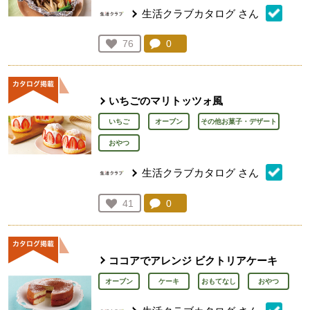
生活クラブカタログ
さん
コメント：
0
件。コメントを見る。
お気に入り登録：
76
人が登録
いちごのマリトッツォ風
いちご
オーブン
その他お菓子・デザート
おやつ
生活クラブカタログ
さん
コメント：
0
件。コメントを見る。
お気に入り登録：
41
人が登録
ココアでアレンジ ビクトリアケーキ
オーブン
ケーキ
おもてなし
おやつ