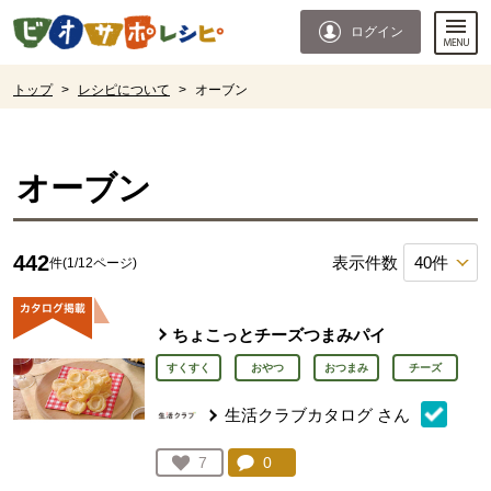
本文へジャンプする。
ページの先頭です。
ログイン
ここからサイト内共通メニューです。
サイト内共通メニューをスキップする
サイト内共通メニューここまで。
ここから現在位置です。
トップ
>
レシピについて
>
オーブン
現在位置ここまで
オーブン
442
表示件数
件(1/12ページ)
ちょこっとチーズつまみパイ
すくすく
おやつ
おつまみ
チーズ
生活クラブカタログ
さん
コメント：
0
件。コメントを見る。
お気に入り登録：
7
人が登録