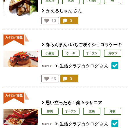
玉ねぎ
豚肉
ひき肉
卵
かえるちゃん
さん
コメント：
0
件。コメントを見る。
お気に入り登録：
10
人が登録
春らんまん♪いちご咲くショコラケーキ
小麦粉
ケーキ
オーブン
おやつ
生活クラブカタログ
さん
コメント：
0
件。コメントを見る。
お気に入り登録：
23
人が登録
思い立ったら！楽々ラザニア
豚肉
オーブン
主菜
洋食
生活クラブカタログ
さん