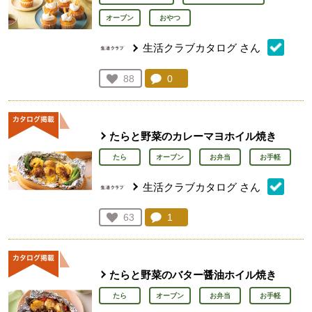
オーブン
おやつ
生活クラブカタログ
さん
コメント：
0
件。コメントを見る。
お気に入り登録：
88
人が登録
たらと野菜のカレーマヨホイル焼き
たら
オーブン
お弁当
お手軽
生活クラブカタログ
さん
コメント：
1
件。コメントを見る。
お気に入り登録：
63
人が登録
たらと野菜のバター醤油ホイル焼き
たら
オーブン
お弁当
お手軽