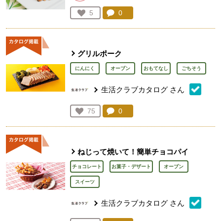
コメント：
0
件。コメントを見る。
お気に入り登録：
5
人が登録
グリルポーク
にんにく
オーブン
おもてなし
ごちそう
生活クラブカタログ
さん
コメント：
0
件。コメントを見る。
お気に入り登録：
75
人が登録
ねじって焼いて！簡単チョコパイ
チョコレート
お菓子・デザート
オーブン
スイーツ
生活クラブカタログ
さん