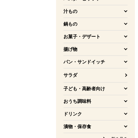
を開く
汁もの
を開く
鍋もの
を開く
お菓子・デザート
を開く
揚げ物
を開く
パン・サンドイッチ
を開く
サラダ
子ども・高齢者向け
を開く
おうち調味料
を開く
ドリンク
を開く
漬物・保存食
を開く