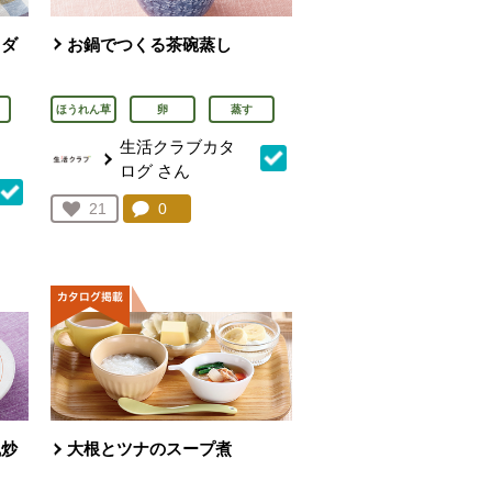
ラダ
お鍋でつくる茶碗蒸し
ほうれん草
卵
蒸す
生活クラブカタ
ログ
さん
コメント：
0
件。コメントを見る。
お気に入り登録：
21
人が登録
を見る。
風炒
大根とツナのスープ煮