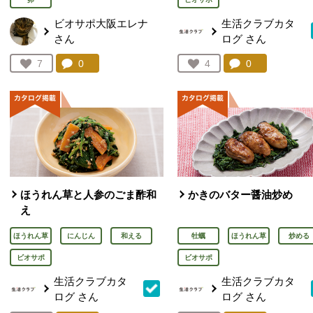
ビオサポ大阪エレナ
生活クラブカタ
さん
ログ
さん
コメント：
0
件。コメントを見る。
コメント：
0
件。コメント
お気に入り登録：
7
お気に入り登録：
4
人が登録
人が登録
ほうれん草と人参のごま酢和
かきのバター醤油炒め
え
ほうれん草
にんじん
和える
牡蠣
ほうれん草
炒める
ビオサポ
ビオサポ
生活クラブカタ
生活クラブカタ
ログ
さん
ログ
さん