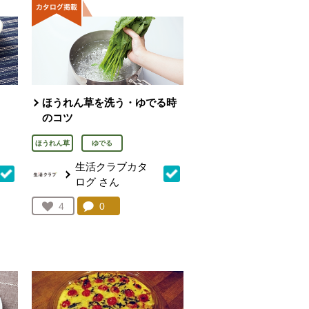
ほうれん草を洗う・ゆでる時
のコツ
ほうれん草
ゆでる
生活クラブカタ
ログ
さん
を見る。
コメント：
0
件。コメントを見る。
お気に入り登録：
4
人が登録