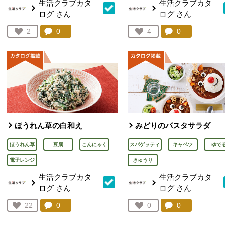
生活クラブカタ
生活クラブカタ
ログ
さん
ログ
さん
コメント：
0
件。コメントを見る。
コメント：
0
件。コメント
お気に入り登録：
2
お気に入り登録：
4
人が登録
人が登録
ほうれん草の白和え
みどりのパスタサラダ
ほうれん草
豆腐
こんにゃく
スパゲッティ
キャベツ
ゆで
電子レンジ
きゅうり
生活クラブカタ
生活クラブカタ
ログ
さん
ログ
さん
コメント：
0
件。コメントを見る。
コメント：
0
件。コメント
お気に入り登録：
22
お気に入り登録：
0
人が登録
人が登録