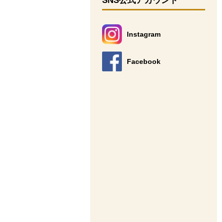
SNS公式アカウント
Instagram
別のウィンドウで開きます。
Facebook
別のウィンドウで開きます。