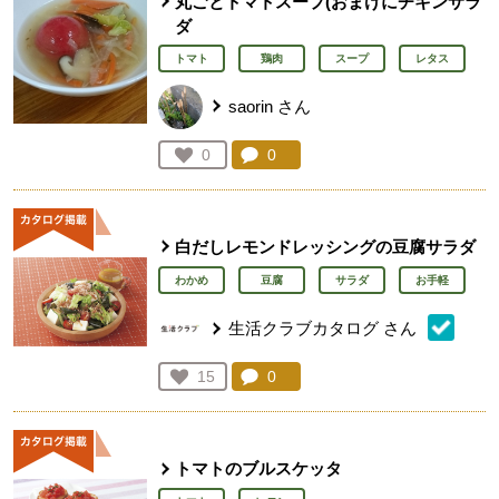
丸ごとトマトスープ(おまけにチキンサラ
ダ
トマト
鶏肉
スープ
レタス
saorin
さん
コメント：
0
件。コメントを見る。
お気に入り登録：
0
人が登録
白だしレモンドレッシングの豆腐サラダ
わかめ
豆腐
サラダ
お手軽
生活クラブカタログ
さん
コメント：
0
件。コメントを見る。
お気に入り登録：
15
人が登録
トマトのブルスケッタ