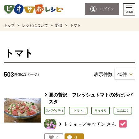
本文へジャンプする。
ページの先頭です。
ログイン
ここからサイト内共通メニューです。
サイト内共通メニューをスキップする
サイト内共通メニューここまで。
ここから現在位置です。
トップ
>
レシピについて
>
野菜
>
トマト
現在位置ここまで
トマト
503
表示件数
件(8/13ページ)
夏の贅沢 フレッシュトマトの冷たいパ
スタ
スパゲッティ
トマト
きゅうり
にんにく
トミィ－ズキッチン
さん
コメント：
0
件。コメントを見る。
お気に入り登録：
4