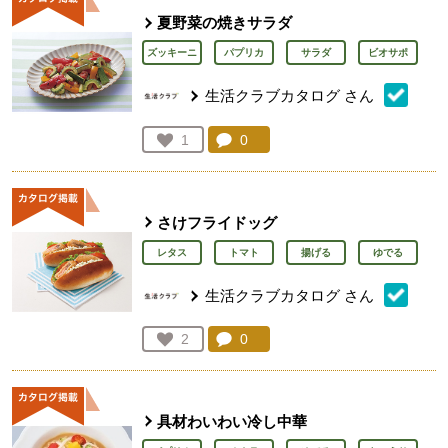
夏野菜の焼きサラダ
ズッキーニ
パプリカ
サラダ
ビオサポ
生活クラブカタログ
さん
コメント：
0
件。コメントを見る。
お気に入り登録：
1
人が登録
さけフライドッグ
レタス
トマト
揚げる
ゆでる
生活クラブカタログ
さん
コメント：
0
件。コメントを見る。
お気に入り登録：
2
人が登録
具材わいわい冷し中華