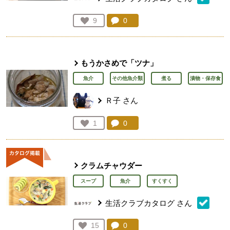
コメント：
0
件。コメントを見る。
お気に入り登録：
9
人が登録
もうかさめで「ツナ」
魚介
その他魚介類
煮る
漬物・保存食
Ｒ子
さん
コメント：
0
件。コメントを見る。
お気に入り登録：
1
人が登録
クラムチャウダー
スープ
魚介
すくすく
生活クラブカタログ
さん
コメント：
0
件。コメントを見る。
お気に入り登録：
15