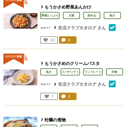
もうかさめ野菜あんかけ
野菜たっぷり
主菜
炒める
魚介
生活クラブカタログ
さん
コメント：
0
件。コメントを見る。
お気に入り登録：
10
人が登録
もうかさめのクリームパスタ
魚介
スパゲッティ
ワンプレート
洋食
生活クラブカタログ
さん
コメント：
0
件。コメントを見る。
お気に入り登録：
7
人が登録
牡蠣の煮物