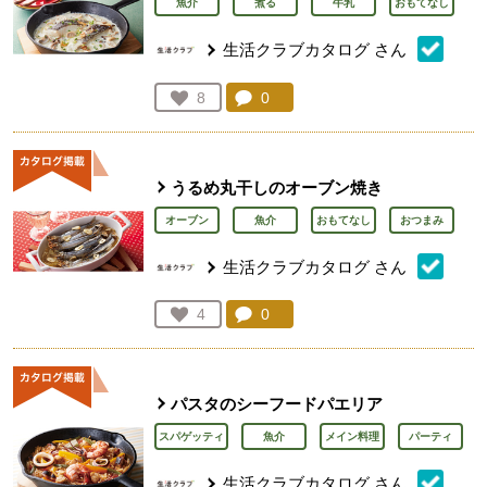
魚介
煮る
牛乳
おもてなし
生活クラブカタログ
さん
コメント：
0
件。コメントを見る。
お気に入り登録：
8
人が登録
うるめ丸干しのオーブン焼き
オーブン
魚介
おもてなし
おつまみ
生活クラブカタログ
さん
コメント：
0
件。コメントを見る。
お気に入り登録：
4
人が登録
パスタのシーフードパエリア
スパゲッティ
魚介
メイン料理
パーティ
生活クラブカタログ
さん