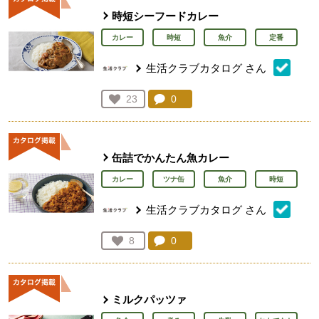
時短シーフードカレー
カレー
時短
魚介
定番
生活クラブカタログ
さん
コメント：
0
件。コメントを見る。
お気に入り登録：
23
人が登録
缶詰でかんたん魚カレー
カレー
ツナ缶
魚介
時短
生活クラブカタログ
さん
コメント：
0
件。コメントを見る。
お気に入り登録：
8
人が登録
ミルクパッツァ