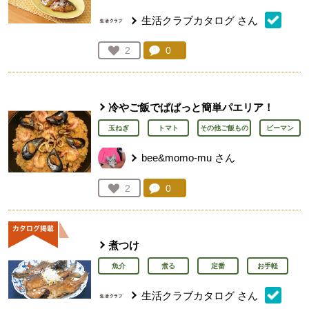
生活クラブカタログ
さん
コメント：
0
件。コメントを見る。
お気に入り登録：
2
人が登録
冷やご飯でぱぱっと簡単パエリア！
玉ねぎ
トマト
その他ご飯もの
ピーマン
bee&momo-mu
さん
コメント：
0
件。コメントを見る。
お気に入り登録：
2
人が登録
煮つけ
魚介
煮る
定番
お手軽
生活クラブカタログ
さん