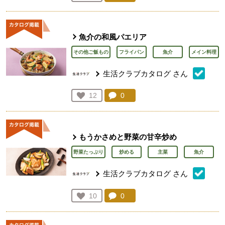
人が登録
魚介の和風パエリア
その他ご飯もの
フライパン
魚介
メイン料理
生活クラブカタログ
さん
コメント：
0
件。コメントを見る。
お気に入り登録：
12
人が登録
もうかさめと野菜の甘辛炒め
野菜たっぷり
炒める
主菜
魚介
生活クラブカタログ
さん
コメント：
0
件。コメントを見る。
お気に入り登録：
10
人が登録