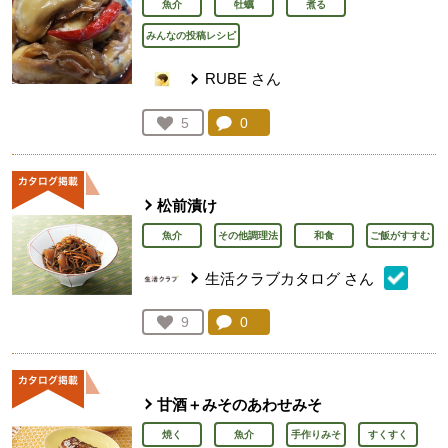
魚介
牡蠣
煮る
みんなの投稿レシピ
RUBE
さん
コメント：
0
件。コメントを見る。
お気に入り登録：
5
人が登録
松前漬け
魚介
その他調理法
和食
ご飯がすすむ
生活クラブカタログ
さん
コメント：
0
件。コメントを見る。
お気に入り登録：
9
人が登録
甘酒＋みそのあわせみそ
焼く
魚介
手作りみそ
すくすく