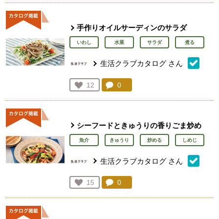
手作りオイルサーディンのサラダ
いわし
水菜
サラダ
煮る
生活クラブカタログ
さん
コメント：
0
件。コメントを見る。
お気に入り登録：
12
人が登録
シーフードときゅうりの香りごま炒め
魚介
きゅうり
炒める
しめじ
生活クラブカタログ
さん
コメント：
0
件。コメントを見る。
お気に入り登録：
15
人が登録