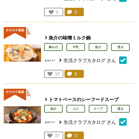
コメント：
0
件。コメントを見る。
お気に入り登録：
5
人が登録
魚介の味噌ミルク鍋
鍋もの
牛乳
魚介
煮る
生活クラブカタログ
さん
コメント：
0
件。コメントを見る。
お気に入り登録：
10
人が登録
トマトベースのシーフードスープ
魚介
エビ
スープ
煮る
生活クラブカタログ
さん
コメント：
0
件。コメントを見る。
お気に入り登録：
37