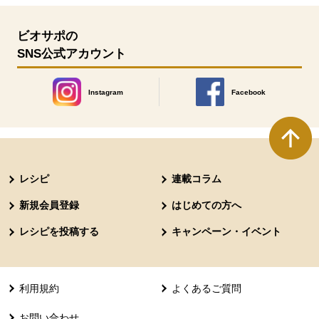
ビオサポの
SNS公式アカウント
Instagram
Facebook
別のウィンドウで開きます。
別のウィンドウで開きます
本文ここまで。
ここから共通フッターメニューです。
レシピ
連載コラム
新規会員登録
はじめての方へ
レシピを投稿する
キャンペーン・イベント
利用規約
よくあるご質問
お問い合わせ