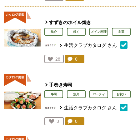
人が登録
すずきのホイル焼き
魚介
焼く
メイン料理
主菜
生活クラブカタログ
さん
コメント：
0
件。コメントを見る。
お気に入り登録：
28
人が登録
手巻き寿司
寿司
魚介
パーティ
お祝い
生活クラブカタログ
さん
コメント：
0
件。コメントを見る。
お気に入り登録：
3
人が登録