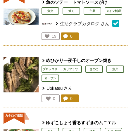
魚のソテー トマトソースがけ
魚介
焼く
主菜
メイン料理
生活クラブカタログ
さん
コメント：
0
件。コメントを見る。
お気に入り登録：
19
人が登録
めひかり一夜干しのオーブン焼き
ブロッコリー、カリフラワー
きのこ
魚介
オーブン
Uokatsu
さん
コメント：
0
件。コメントを見る。
お気に入り登録：
0
人が登録
ゆずこしょう香るすずきのムニエル