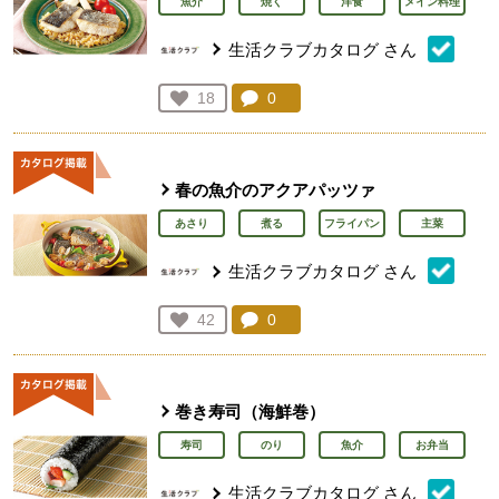
魚介
焼く
洋食
メイン料理
生活クラブカタログ
さん
コメント：
0
件。コメントを見る。
お気に入り登録：
18
人が登録
春の魚介のアクアパッツァ
あさり
煮る
フライパン
主菜
生活クラブカタログ
さん
コメント：
0
件。コメントを見る。
お気に入り登録：
42
人が登録
巻き寿司（海鮮巻）
寿司
のり
魚介
お弁当
生活クラブカタログ
さん