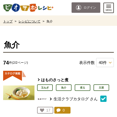
本文へジャンプする。
ページの先頭です。
ログイン
ここからサイト内共通メニューです。
サイト内共通メニューをスキップする
サイト内共通メニューここまで。
ここから現在位置です。
トップ
>
レシピについて
>
魚介
現在位置ここまで
魚介
74
表示件数
件(2/2ページ)
はものさっと煮
玉ねぎ
魚介
煮る
主菜
生活クラブカタログ
さん
コメント：
0
件。コメントを見る。
お気に入り登録：
17
人が登録