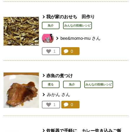
我が家のおせち 田作り
魚介
みんなの投稿レシピ
bee&momo-mu
さん
コメント：
0
件。コメントを見る。
お気に入り登録：
1
人が登録
赤魚の煮つけ
煮る
魚介
みんなの投稿レシピ
みかん
さん
コメント：
0
件。コメントを見る。
お気に入り登録：
1
人が登録
炊飯器で手軽に カレー炊き込みご飯