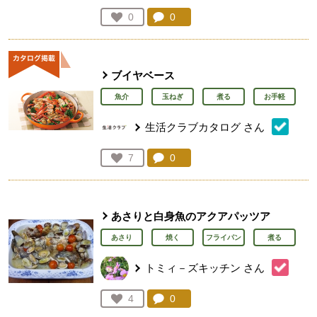
コメント：
0
件。コメントを見る。
お気に入り登録：
0
人が登録
ブイヤベース
魚介
玉ねぎ
煮る
お手軽
生活クラブカタログ
さん
コメント：
0
件。コメントを見る。
お気に入り登録：
7
人が登録
あさりと白身魚のアクアパッツア
あさり
焼く
フライパン
煮る
トミィ－ズキッチン
さん
コメント：
0
件。コメントを見る。
お気に入り登録：
4
人が登録