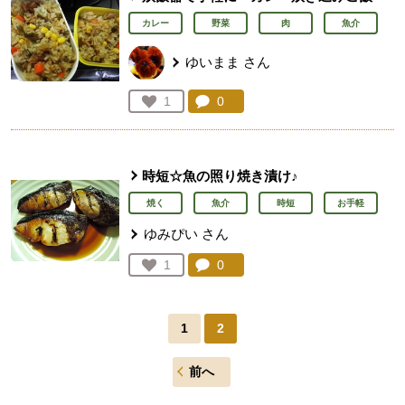
カレー
野菜
肉
魚介
ゆいまま
さん
コメント：
0
件。コメントを見る。
お気に入り登録：
1
人が登録
時短☆魚の照り焼き漬け♪
焼く
魚介
時短
お手軽
ゆみぴい
さん
コメント：
0
件。コメントを見る。
お気に入り登録：
1
人が登録
1
2
前へ