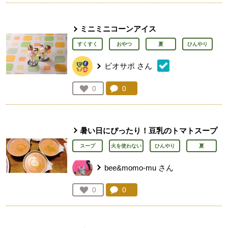
ミニミニコーンアイス
すくすく
おやつ
夏
ひんやり
ビオサポ
さん
コメント：
0
件。コメントを見る。
お気に入り登録：
0
人が登録
暑い日にぴったり！豆乳のトマトスープ
スープ
火を使わない
ひんやり
夏
bee&momo-mu
さん
コメント：
0
件。コメントを見る。
お気に入り登録：
0
人が登録