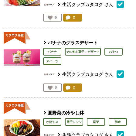
生活クラブカタログ
さん
コメント：
0
件。コメントを見る。
お気に入り登録：
8
人が登録
バナナのグラスデザート
バナナ
その他お菓子・デザート
おやつ
スイーツ
生活クラブカタログ
さん
コメント：
0
件。コメントを見る。
お気に入り登録：
8
人が登録
夏野菜の冷やし鉢
かぼちゃ
電子レンジ
副菜
和食
生活クラブカタログ
さん