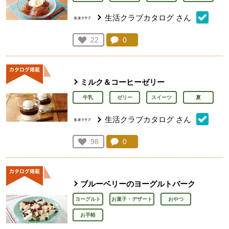
生活クラブカタログ
さん
コメント：
0
件。コメントを見る。
お気に入り登録：
22
人が登録
ミルク＆コーヒーゼリー
牛乳
ゼリー
スイーツ
夏
生活クラブカタログ
さん
コメント：
0
件。コメントを見る。
お気に入り登録：
98
人が登録
ブルーベリーのヨーグルトバーク
ヨーグルト
お菓子・デザート
おやつ
お手軽