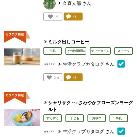
久喜支部
さん
コメント：
0
件。コメントを見る。
お気に入り登録：
3
人が登録
ミルク出しコーヒー
牛乳
その他調理法
ティータイム
スイーツ
生活クラブカタログ
さん
コメント：
0
件。コメントを見る。
お気に入り登録：
35
人が登録
シャリザク～♪さわやかフローズンヨーグ
ルト
すくすく
子ども
おやつ
牛乳
生活クラブカタログ
さん