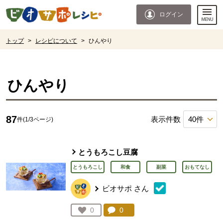
本文へジャンプする。
ページの先頭です。
ログイン
ここからサイト内共通メニューです。
サイト内共通メニューをスキップする
サイト内共通メニューここまで。
ここから現在位置です。
トップ
>
レシピについて
>
ひんやり
現在位置ここまで
ひんやり
87
表示件数
件(1/3ページ)
とうもろこし豆腐
とうもろこし
和食
副菜
おもてなし
ビオサポ
さん
コメント：
0
件。コメントを見る。
お気に入り登録：
0
人が登録