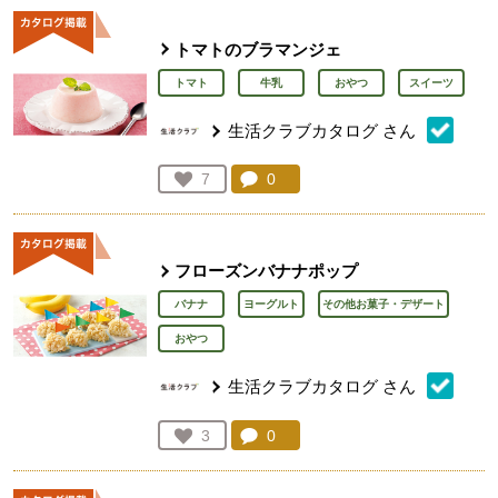
トマトのブラマンジェ
トマト
牛乳
おやつ
スイーツ
生活クラブカタログ
さん
コメント：
0
件。コメントを見る。
お気に入り登録：
7
人が登録
フローズンバナナポップ
バナナ
ヨーグルト
その他お菓子・デザート
おやつ
生活クラブカタログ
さん
コメント：
0
件。コメントを見る。
お気に入り登録：
3
人が登録