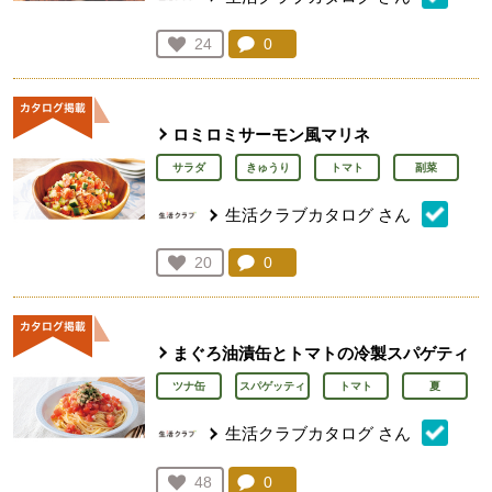
コメント：
0
件。コメントを見る。
お気に入り登録：
24
人が登録
ロミロミサーモン風マリネ
サラダ
きゅうり
トマト
副菜
生活クラブカタログ
さん
コメント：
0
件。コメントを見る。
お気に入り登録：
20
人が登録
まぐろ油漬缶とトマトの冷製スパゲティ
ツナ缶
スパゲッティ
トマト
夏
生活クラブカタログ
さん
コメント：
0
件。コメントを見る。
お気に入り登録：
48