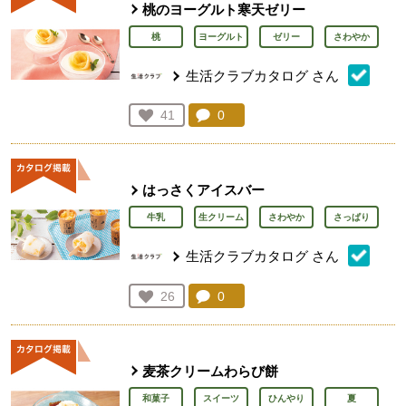
桃のヨーグルト寒天ゼリー
桃
ヨーグルト
ゼリー
さわやか
生活クラブカタログ
さん
コメント：
0
件。コメントを見る。
お気に入り登録：
41
人が登録
はっさくアイスバー
牛乳
生クリーム
さわやか
さっぱり
生活クラブカタログ
さん
コメント：
0
件。コメントを見る。
お気に入り登録：
26
人が登録
麦茶クリームわらび餅
和菓子
スイーツ
ひんやり
夏