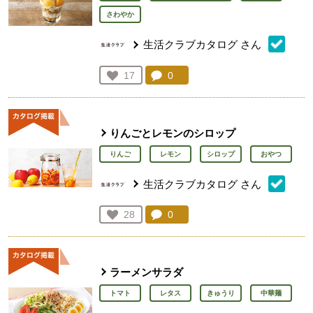
さわやか
生活クラブカタログ
さん
コメント：
0
件。コメントを見る。
お気に入り登録：
17
人が登録
りんごとレモンのシロップ
りんご
レモン
シロップ
おやつ
生活クラブカタログ
さん
コメント：
0
件。コメントを見る。
お気に入り登録：
28
人が登録
ラーメンサラダ
トマト
レタス
きゅうり
中華麺