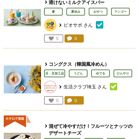
溶けないミルクアイスバー
夏
夏休み
おやつ
マンゴー
ビオサポ
さん
コメント：
0
件。コメントを見る。
お気に入り登録：
5
人が登録
コングクス（韓国風冷めん）
豆・豆加工品
うどん
ゆでる
ひんやり
生活クラブ埼玉
さん
コメント：
0
件。コメントを見る。
お気に入り登録：
0
人が登録
混ぜて冷やすだけ！フルーツとナッツの
デザートチーズ