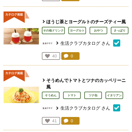
人が登録
ほうじ茶とヨーグルトのチーズティー風
その他ドリンク
ヨーグルト
おやつ
さっぱり
生活クラブカタログ
さん
コメント：
0
件。コメントを見る。
お気に入り登録：
40
人が登録
そうめんでトマトとツナのカッペリーニ
風
そうめん
トマト
ツナ缶
イタリアン
生活クラブカタログ
さん
コメント：
0
件。コメントを見る。
お気に入り登録：
41
人が登録