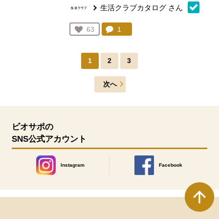
生活クラブカタログ
さん
コメント：
1
件。コメントを見る。
お気に入り登録：
63
人が登録
1
2
3
次へ
ビオサポの
SNS公式アカウント
Instagram
Facebook
別のウィンドウで開きます。
別のウィンドウで開きます
本文ここまで。
ここから共通フッターメニューです。