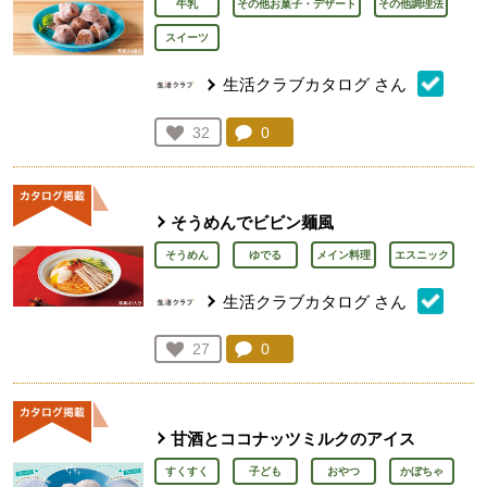
牛乳
その他お菓子・デザート
その他調理法
スイーツ
生活クラブカタログ
さん
コメント：
0
件。コメントを見る。
お気に入り登録：
32
人が登録
そうめんでビビン麺風
そうめん
ゆでる
メイン料理
エスニック
生活クラブカタログ
さん
コメント：
0
件。コメントを見る。
お気に入り登録：
27
人が登録
甘酒とココナッツミルクのアイス​
すくすく
子ども
おやつ
かぼちゃ