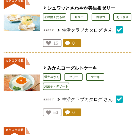
シュワッとさわやか美生柑ゼリー
その他くだもの
ゼリー
おやつ
あっさり
生活クラブカタログ
さん
コメント：
0
件。コメントを見る。
お気に入り登録：
15
人が登録
みかんヨーグルトケーキ
温州みかん
ゼリー
ケーキ
お菓子・デザート
生活クラブカタログ
さん
コメント：
0
件。コメントを見る。
お気に入り登録：
53
人が登録