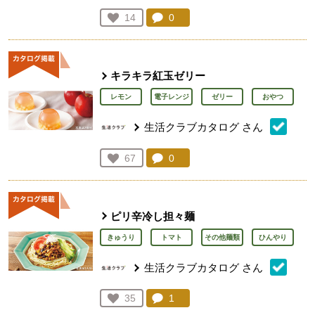
コメント：
0
件。コメントを見る。
お気に入り登録：
14
人が登録
キラキラ紅玉ゼリー
レモン
電子レンジ
ゼリー
おやつ
生活クラブカタログ
さん
コメント：
0
件。コメントを見る。
お気に入り登録：
67
人が登録
ピリ辛冷し担々麺
きゅうり
トマト
その他麺類
ひんやり
生活クラブカタログ
さん
コメント：
1
件。コメントを見る。
お気に入り登録：
35
人が登録