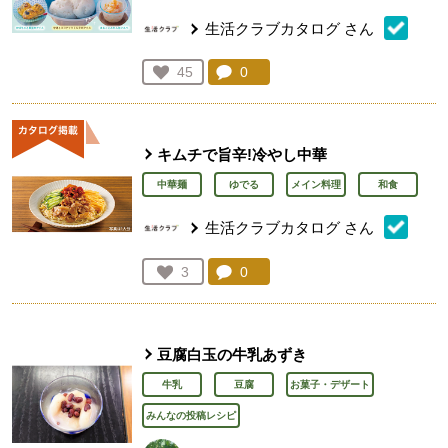
生活クラブカタログ
さん
コメント：
0
件。コメントを見る。
お気に入り登録：
45
人が登録
キムチで旨辛!冷やし中華
中華麺
ゆでる
メイン料理
和食
生活クラブカタログ
さん
コメント：
0
件。コメントを見る。
お気に入り登録：
3
人が登録
豆腐白玉の牛乳あずき
牛乳
豆腐
お菓子・デザート
みんなの投稿レシピ