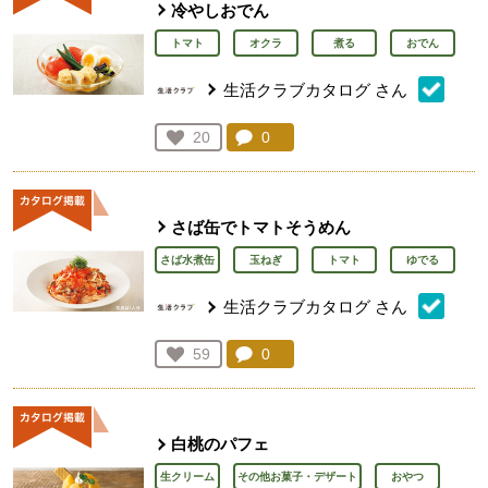
冷やしおでん
トマト
オクラ
煮る
おでん
生活クラブカタログ
さん
コメント：
0
件。コメントを見る。
お気に入り登録：
20
人が登録
さば缶でトマトそうめん
さば水煮缶
玉ねぎ
トマト
ゆでる
生活クラブカタログ
さん
コメント：
0
件。コメントを見る。
お気に入り登録：
59
人が登録
白桃のパフェ
生クリーム
その他お菓子・デザート
おやつ