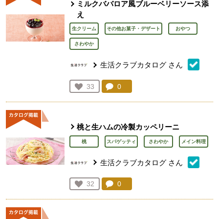
ミルクババロア風ブルーベリーソース添
え
生クリーム
その他お菓子・デザート
おやつ
さわやか
生活クラブカタログ
さん
コメント：
0
件。コメントを見る。
お気に入り登録：
33
人が登録
桃と生ハムの冷製カッペリーニ
桃
スパゲッティ
さわやか
メイン料理
生活クラブカタログ
さん
コメント：
0
件。コメントを見る。
お気に入り登録：
32
人が登録