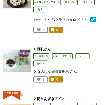
その他お菓子・デザート
電子レンジ
スイーツ
洋食
生活クラブカタログ
さん
コメント：
0
件。コメントを見る。
お気に入り登録：
3
人が登録
豆乳かん
豆・豆加工品
お菓子・デザート
ゼリー
おやつ
なのはな部員＠栃木
さん
コメント：
0
件。コメントを見る。
お気に入り登録：
1
人が登録
簡単あずきアイス