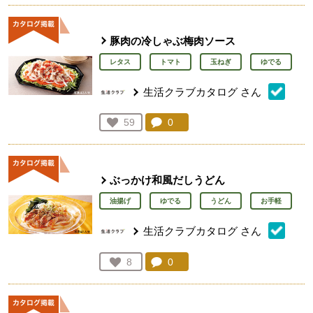
豚肉の冷しゃぶ梅肉ソース
レタス
トマト
玉ねぎ
ゆでる
生活クラブカタログ
さん
コメント：
0
件。コメントを見る。
お気に入り登録：
59
人が登録
ぶっかけ和風だしうどん
油揚げ
ゆでる
うどん
お手軽
生活クラブカタログ
さん
コメント：
0
件。コメントを見る。
お気に入り登録：
8
人が登録