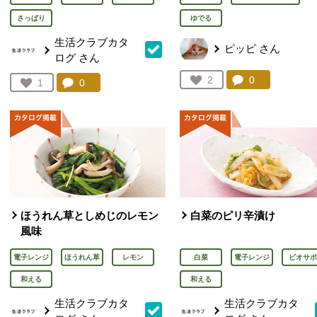
さっぱり
ゆでる
生活クラブカタ
ピッピ
さん
ログ
さん
コメント：
0
件。コメント
お気に入り登録：
2
コメント：
0
件。コメントを見る。
お気に入り登録：
1
人が登録
人が登録
ほうれん草としめじのレモン
白菜のピリ辛漬け
風味
電子レンジ
ほうれん草
レモン
白菜
電子レンジ
ビオサポ
和える
和える
生活クラブカタ
生活クラブカタ