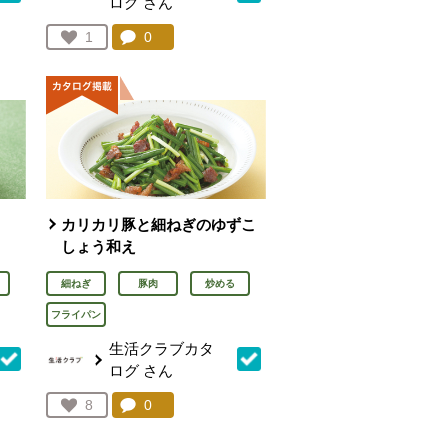
ログ
さん
を見る。
コメント：
0
件。コメントを見る。
お気に入り登録：
1
人が登録
カリカリ豚と細ねぎのゆずこ
しょう和え
細ねぎ
豚肉
炒める
フライパン
生活クラブカタ
ログ
さん
を見る。
コメント：
0
件。コメントを見る。
お気に入り登録：
8
人が登録