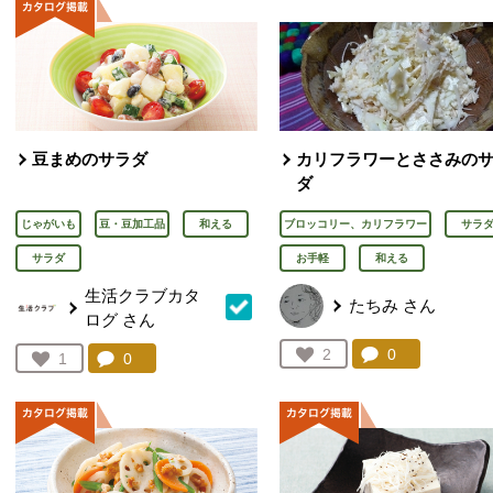
豆まめのサラダ
カリフラワーとささみの
ダ
じゃがいも
豆・豆加工品
和える
ブロッコリー、カリフラワー
サラ
サラダ
お手軽
和える
生活クラブカタ
たちみ
さん
ログ
さん
コメント：
0
件。コメント
お気に入り登録：
2
コメント：
0
件。コメントを見る。
お気に入り登録：
1
人が登録
人が登録