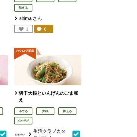
和える
shima
さん
コメント：
0
件。コメントを見る。
お気に入り登録：
1
人が登録
を見る。
切干大根といんげんのごま和
え
ゆでる
大根
和える
ビオサポ
生活クラブカタ