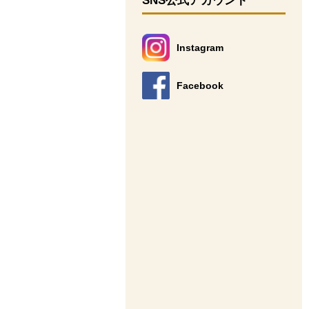
SNS公式アカウント
Instagram
別のウィンドウで開きます。
Facebook
別のウィンドウで開きます。