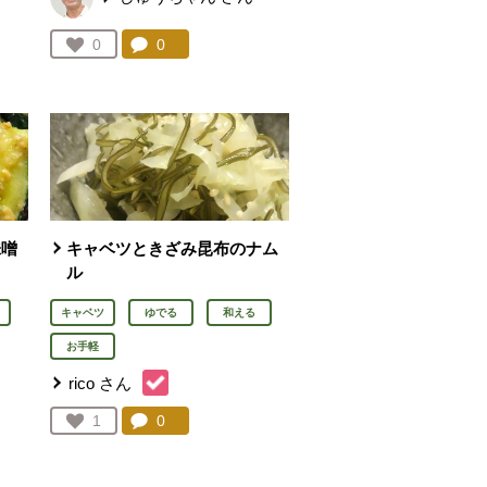
を見る。
コメント：
0
件。コメントを見る。
お気に入り登録：
0
人が登録
味噌
キャベツときざみ昆布のナム
ル
キャベツ
ゆでる
和える
お手軽
rico
さん
を見る。
コメント：
0
件。コメントを見る。
お気に入り登録：
1
人が登録