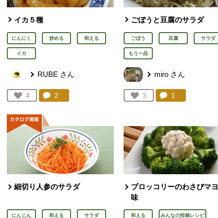
イカ５種
ごぼうと豆腐のサラダ
にんにく
炒める
和える
ごぼう
豆腐
サラダ
イカ
もう一品
RUBE
さん
miro
さん
コメント：
2
件。コメントを見る。
コメント：
1
件。コメント
お気に入り登録：
4
お気に入り登録：
3
人が登録
人が登録
細切り人参のサラダ
ブロッコリーのわさびマ
味
にんじん
和える
サラダ
和える
みんなの投稿レシピ