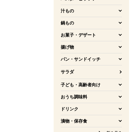
を開く
汁もの
を開く
鍋もの
を開く
お菓子・デザート
を開く
揚げ物
を開く
パン・サンドイッチ
を開く
サラダ
子ども・高齢者向け
を開く
おうち調味料
を開く
ドリンク
を開く
漬物・保存食
を開く