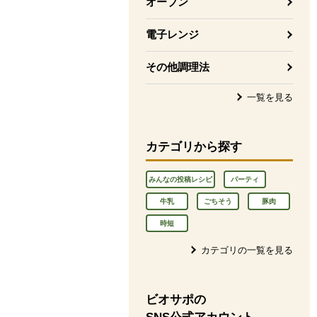
オーブン
電子レンジ
その他調理法
一覧を見る
カテゴリから探す
みんなの投稿レシピ
パーティ
牛乳
ごちそう
豚肉
時短
カテゴリの一覧を見る
ビオサポの