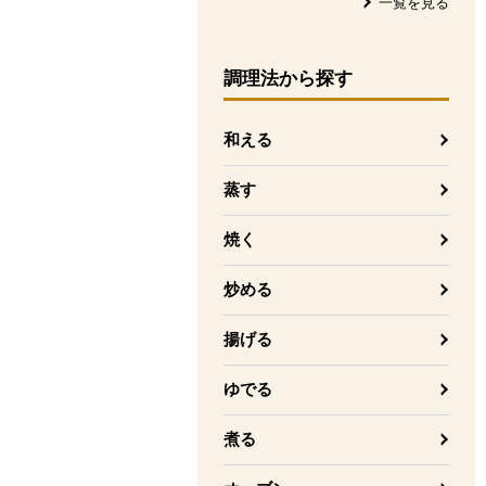
一覧を見る
調理法
から探す
和える
蒸す
焼く
炒める
揚げる
ゆでる
煮る