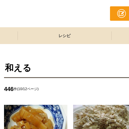
レシピ
和える
446
件(10/12ページ)