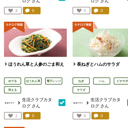
ログ
さん
ログ
さん
コメント：
0
件。コメントを見る。
コメント：
0
件。コメント
お気に入り登録：
3
お気に入り登録：
0
人が登録
人が登録
ほうれん草と人参のごま和え
長ねぎとハムのサラダ
ゆでる
ほうれん草
電子レンジ
ねぎ
ハム
ビオサポ
和える
サラダ
生活クラブカタ
生活クラブカタ
ログ
さん
ログ
さん
コメント：
0
件。コメントを見る。
コメント：
0
件。コメント
お気に入り登録：
1
お気に入り登録：
0
人が登録
人が登録