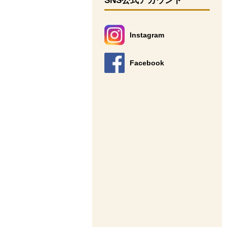
SNS公式アカウント
Instagram
別のウィンドウで開きます。
Facebook
別のウィンドウで開きます。