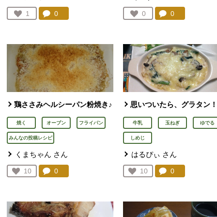
コメント：
0
件。コメントを見る。
コメント：
0
件。コメント
お気に入り登録：
1
お気に入り登録：
0
人が登録
人が登録
鶏ささみヘルシーパン粉焼き♪
思いついたら、グラタン
焼く
オーブン
フライパン
牛乳
玉ねぎ
ゆでる
みんなの投稿レシピ
しめじ
くまちゃん
さん
はるぴぃ
さん
コメント：
0
件。コメントを見る。
コメント：
0
件。コメント
お気に入り登録：
10
お気に入り登録：
10
人が登録
人が登録