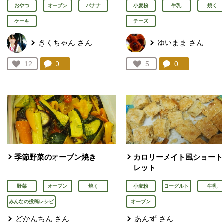
おやつ
オーブン
バナナ
小麦粉
牛乳
焼く
ケーキ
チーズ
きくちゃん
さん
ゆいまま
さん
コメント：
0
件。コメントを見る。
コメント：
0
件。コメント
お気に入り登録：
12
お気に入り登録：
5
人が登録
人が登録
季節野菜のオーブン焼き
カロリーメイト風ショー
レット
野菜
オーブン
焼く
小麦粉
ヨーグルト
牛乳
みんなの投稿レシピ
オーブン
どかんちん
さん
あんず
さん