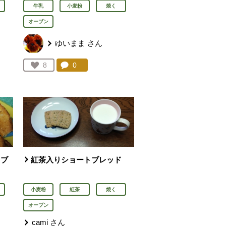
牛乳
小麦粉
焼く
オーブン
ゆいまま
さん
を見る。
コメント：
0
件。コメントを見る。
お気に入り登録：
8
人が登録
トブ
紅茶入りショートブレッド
小麦粉
紅茶
焼く
オーブン
cami
さん