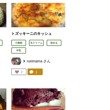
ズッキーニのキッシュ
小麦粉
生クリーム
炒める
牛乳
runmama
さん
を見る。
コメント：
1
件。コメントを見る。
お気に入り登録：
2
人が登録