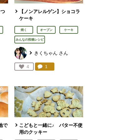
さつ
【ノンアレルゲン】ショコラ
ケーキ
焼く
オーブン
ケーキ
みんなの投稿レシピ
きくちゃん
さん
を見る。
コメント：
1
件。コメントを見る。
お気に入り登録：
4
人が登録
地で
こどもと一緒に♪ バター不使
用のクッキー