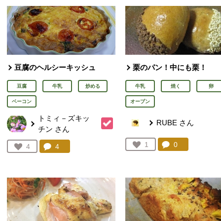
豆腐のヘルシーキッシュ
栗のパン！中にも栗！
豆腐
牛乳
炒める
牛乳
焼く
卵
ベーコン
オーブン
トミィ－ズキッ
RUBE
さん
チン
さん
コメント：
0
件。コメント
お気に入り登録：
1
コメント：
4
件。コメントを見る。
お気に入り登録：
4
人が登録
人が登録