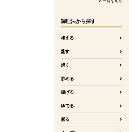
一覧を見る
調理法
から探す
和える
蒸す
焼く
炒める
揚げる
ゆでる
煮る