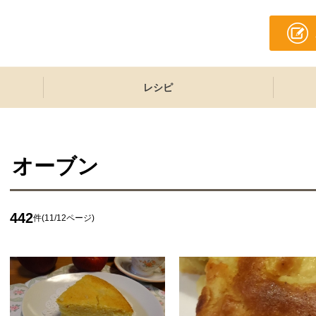
レシピ
オーブン
442
件(11/12ページ)