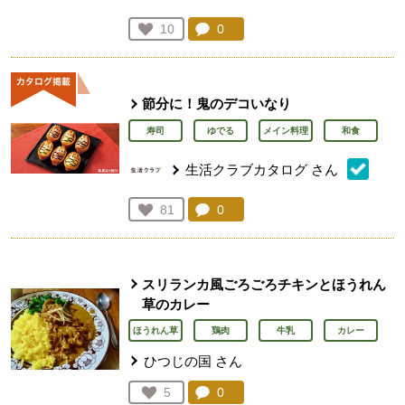
コメント：
0
件。コメントを見る。
お気に入り登録：
10
人が登録
節分に！鬼のデコいなり
寿司
ゆでる
メイン料理
和食
生活クラブカタログ
さん
コメント：
0
件。コメントを見る。
お気に入り登録：
81
人が登録
スリランカ風ごろごろチキンとほうれん
草のカレー
ほうれん草
鶏肉
牛乳
カレー
ひつじの国
さん
コメント：
0
件。コメントを見る。
お気に入り登録：
5