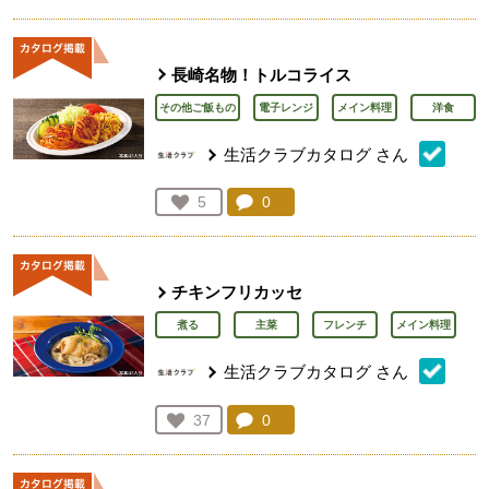
人が登録
長崎名物！トルコライス
その他ご飯もの
電子レンジ
メイン料理
洋食
生活クラブカタログ
さん
コメント：
0
件。コメントを見る。
お気に入り登録：
5
人が登録
チキンフリカッセ
煮る
主菜
フレンチ
メイン料理
生活クラブカタログ
さん
コメント：
0
件。コメントを見る。
お気に入り登録：
37
人が登録