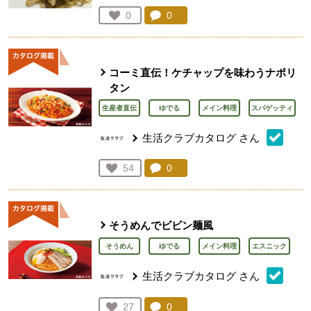
コメント：
0
件。コメントを見る。
お気に入り登録：
0
人が登録
コーミ直伝！ケチャップを味わうナポリ
タン
生産者直伝
ゆでる
メイン料理
スパゲッティ
生活クラブカタログ
さん
コメント：
0
件。コメントを見る。
お気に入り登録：
54
人が登録
そうめんでビビン麺風
そうめん
ゆでる
メイン料理
エスニック
生活クラブカタログ
さん
コメント：
0
件。コメントを見る。
お気に入り登録：
27