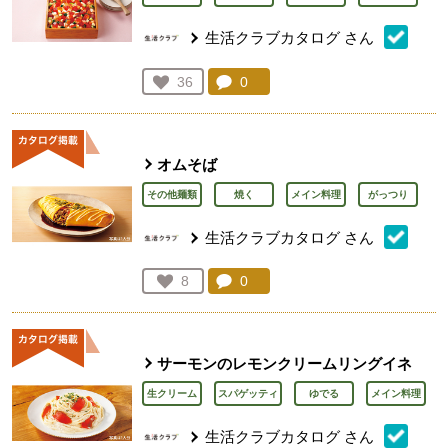
生活クラブカタログ
さん
コメント：
0
件。コメントを見る。
お気に入り登録：
36
人が登録
オムそば
その他麺類
焼く
メイン料理
がっつり
生活クラブカタログ
さん
コメント：
0
件。コメントを見る。
お気に入り登録：
8
人が登録
サーモンのレモンクリームリングイネ
生クリーム
スパゲッティ
ゆでる
メイン料理
生活クラブカタログ
さん