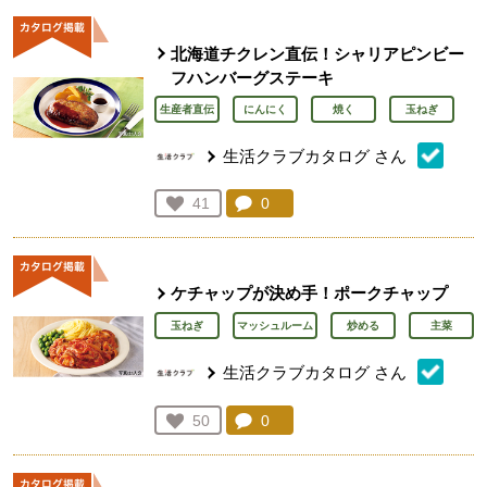
北海道チクレン直伝！シャリアピンビー
フハンバーグステーキ
生産者直伝
にんにく
焼く
玉ねぎ
生活クラブカタログ
さん
コメント：
0
件。コメントを見る。
お気に入り登録：
41
人が登録
ケチャップが決め手！ポークチャップ
玉ねぎ
マッシュルーム
炒める
主菜
生活クラブカタログ
さん
コメント：
0
件。コメントを見る。
お気に入り登録：
50
人が登録