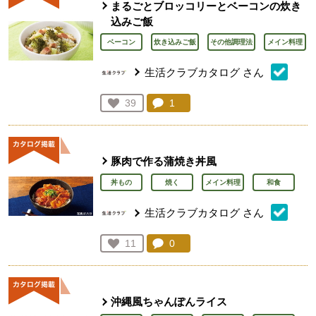
まるごとブロッコリーとベーコンの炊き
込みご飯
ベーコン
炊き込みご飯
その他調理法
メイン料理
生活クラブカタログ
さん
コメント：
1
件。コメントを見る。
お気に入り登録：
39
人が登録
豚肉で作る蒲焼き丼風
丼もの
焼く
メイン料理
和食
生活クラブカタログ
さん
コメント：
0
件。コメントを見る。
お気に入り登録：
11
人が登録
沖縄風ちゃんぽんライス