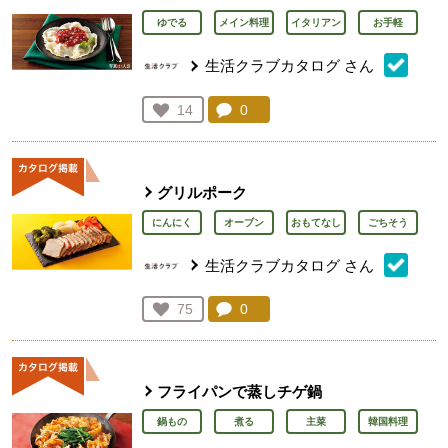
ゆでる
メイン料理
イタリアン
お手軽
生活クラブカタログ
さん
コメント：
0
件。コメントを見る。
お気に入り登録：
14
人が登録
グリルポーク
にんにく
オーブン
おもてなし
ごちそう
生活クラブカタログ
さん
コメント：
0
件。コメントを見る。
お気に入り登録：
75
人が登録
フライパンで蒸しチゲ鍋
鍋もの
煮る
主菜
韓国料理