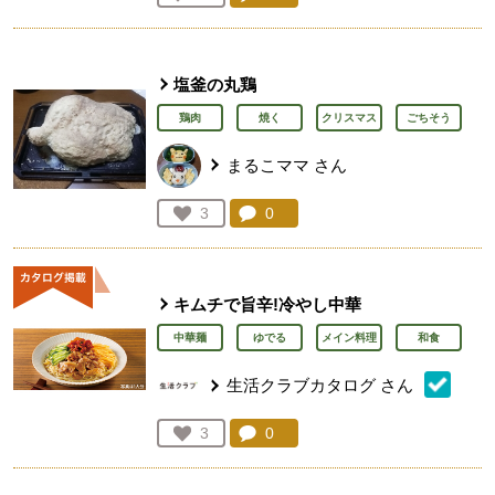
人が登録
塩釜の丸鶏
鶏肉
焼く
クリスマス
ごちそう
まるこママ
さん
コメント：
0
件。コメントを見る。
お気に入り登録：
3
人が登録
キムチで旨辛!冷やし中華
中華麺
ゆでる
メイン料理
和食
生活クラブカタログ
さん
コメント：
0
件。コメントを見る。
お気に入り登録：
3
人が登録