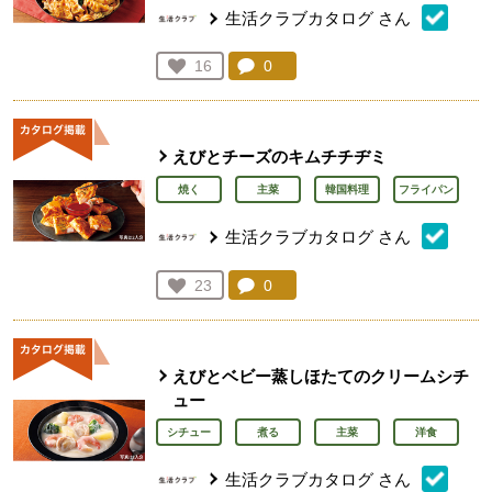
生活クラブカタログ
さん
コメント：
0
件。コメントを見る。
お気に入り登録：
16
人が登録
えびとチーズのキムチチヂミ
焼く
主菜
韓国料理
フライパン
生活クラブカタログ
さん
コメント：
0
件。コメントを見る。
お気に入り登録：
23
人が登録
えびとベビー蒸しほたてのクリームシチ
ュー
シチュー
煮る
主菜
洋食
生活クラブカタログ
さん