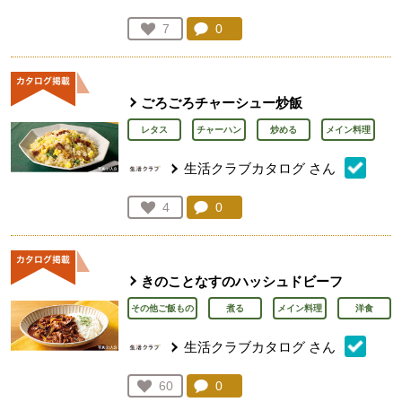
コメント：
0
件。コメントを見る。
お気に入り登録：
7
人が登録
ごろごろチャーシュー炒飯
レタス
チャーハン
炒める
メイン料理
生活クラブカタログ
さん
コメント：
0
件。コメントを見る。
お気に入り登録：
4
人が登録
きのことなすのハッシュドビーフ
その他ご飯もの
煮る
メイン料理
洋食
生活クラブカタログ
さん
コメント：
0
件。コメントを見る。
お気に入り登録：
60
人が登録