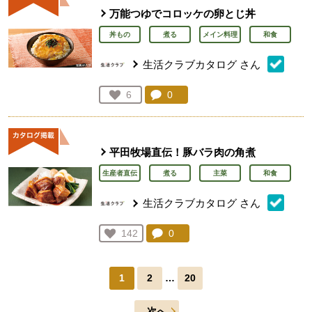
万能つゆでコロッケの卵とじ丼
丼もの
煮る
メイン料理
和食
生活クラブカタログ
さん
コメント：
0
件。コメントを見る。
お気に入り登録：
6
人が登録
平田牧場直伝！豚バラ肉の角煮
生産者直伝
煮る
主菜
和食
生活クラブカタログ
さん
コメント：
0
件。コメントを見る。
お気に入り登録：
142
人が登録
1
2
…
20
次へ