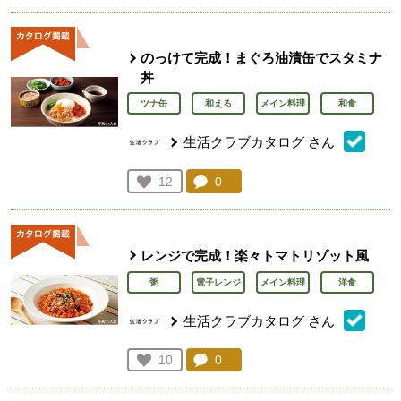
のっけて完成！まぐろ油漬缶でスタミナ
丼
ツナ缶
和える
メイン料理
和食
生活クラブカタログ
さん
コメント：
0
件。コメントを見る。
お気に入り登録：
12
人が登録
レンジで完成！楽々トマトリゾット風
粥
電子レンジ
メイン料理
洋食
生活クラブカタログ
さん
コメント：
0
件。コメントを見る。
お気に入り登録：
10
人が登録