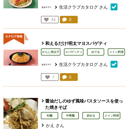
生活クラブカタログ
さん
コメント：
0
件。コメントを見る。
お気に入り登録：
34
人が登録
和えるだけ!明太マヨスパゲティ
からし明太子
スパゲッティ
ゆでる
メイン料理
生活クラブカタログ
さん
コメント：
0
件。コメントを見る。
お気に入り登録：
7
人が登録
醤油だしのゆず風味パスタソースを使っ
た焼きそば
牡蠣
中華麺
炒める
メイン料理
かえ
さん