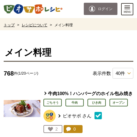
本文へジャンプする。
ページの先頭です。
ログイン
ここからサイト内共通メニューです。
サイト内共通メニューをスキップする
サイト内共通メニューここまで。
ここから現在位置です。
トップ
>
レシピについて
>
メイン料理
現在位置ここまで
メイン料理
768
表示件数
件(1/20ページ)
牛肉100%！ハンバーグのホイル包み焼き
ごちそう
牛肉
ひき肉
オーブン
ビオサポ
さん
コメント：
0
件。コメントを見る。
お気に入り登録：
2
人が登録