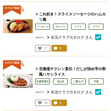
これ好き！スライスソーセージのハムカ
ツ風
ソーセージ
キャベツ
トマト
フライ
生活クラブカタログ
さん
コメント：
0
件。コメントを見る。
お気に入り登録：
17
人が登録
北海道チクレン直伝！だしが決め手の和
風ハヤシライス
生産者直伝
玉ねぎ
ご飯もの
牛肉
生活クラブカタログ
さん
コメント：
0
件。コメントを見る。
お気に入り登録：
30
人が登録