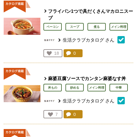
フライパン1つで具だくさんマカロニスー
プ
ベーコン
スープ
煮る
メイン料理
生活クラブカタログ
さん
コメント：
0
件。コメントを見る。
お気に入り登録：
18
人が登録
麻婆豆腐ソースでカンタン麻婆なす丼
丼もの
炒める
メイン料理
中華
生活クラブカタログ
さん
コメント：
0
件。コメントを見る。
お気に入り登録：
7
人が登録