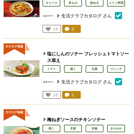
キャベツ
丼もの
炒める
メイン料理
生活クラブカタログ
さん
コメント：
0
件。コメントを見る。
お気に入り登録：
19
人が登録
塩にしんのソテー フレッシュトマトソー
ス添え
トマト
焼く
主菜
フレンチ
生活クラブカタログ
さん
コメント：
1
件。コメントを見る。
お気に入り登録：
18
人が登録
梅ねぎソースのチキンソテー
焼く
主菜
洋食
さわやか