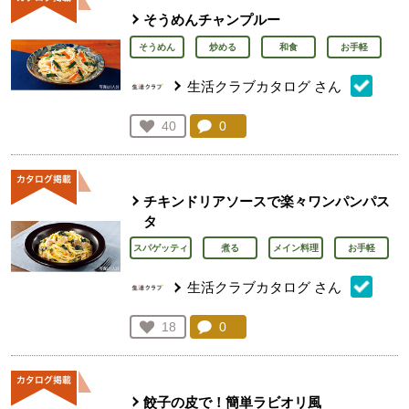
そうめんチャンプルー
そうめん
炒める
和食
お手軽
生活クラブカタログ
さん
コメント：
0
件。コメントを見る。
お気に入り登録：
40
人が登録
チキンドリアソースで楽々ワンパンパス
タ
スパゲッティ
煮る
メイン料理
お手軽
生活クラブカタログ
さん
コメント：
0
件。コメントを見る。
お気に入り登録：
18
人が登録
餃子の皮で！簡単ラビオリ風