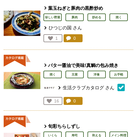
葉玉ねぎと豚肉の黒酢炒め
珍しい野菜
豚肉
炒める
焼く
ひつじの国
さん
コメント：
0
件。コメントを見る。
お気に入り登録：
1
人が登録
バター醤油で美味!真鯛の包み焼き
焼く
主菜
洋食
お手軽
生活クラブカタログ
さん
コメント：
0
件。コメントを見る。
お気に入り登録：
16
人が登録
旬彩ちらしずし
いくら
寿司
和える
メイン料理