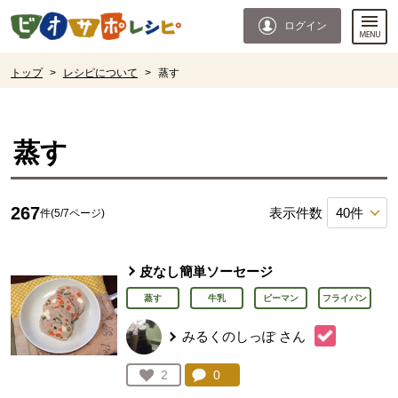
本文へジャンプする。
ページの先頭です。
ログイン
ここからサイト内共通メニューです。
サイト内共通メニューをスキップする
サイト内共通メニューここまで。
ここから現在位置です。
トップ
>
レシピについて
>
蒸す
現在位置ここまで
蒸す
267
表示件数
件(5/7ページ)
皮なし簡単ソーセージ
蒸す
牛乳
ピーマン
フライパン
みるくのしっぽ
さん
コメント：
0
件。コメントを見る。
お気に入り登録：
2
人が登録