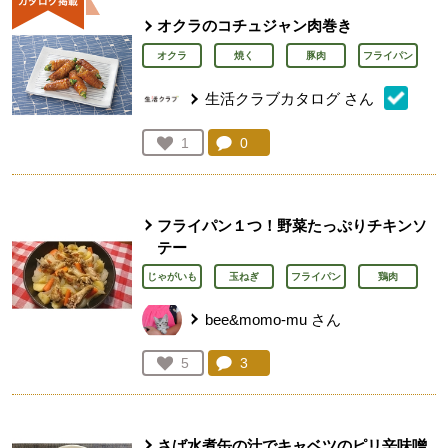
オクラのコチュジャン肉巻き
オクラ
焼く
豚肉
フライパン
生活クラブカタログ
さん
コメント：
0
件。コメントを見る。
お気に入り登録：
1
人が登録
フライパン１つ！野菜たっぷりチキンソ
テー
じゃがいも
玉ねぎ
フライパン
鶏肉
bee&momo-mu
さん
コメント：
3
件。コメントを見る。
お気に入り登録：
5
人が登録
さば水煮缶の汁でキャベツのピリ辛味噌