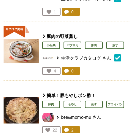
コメント：
0
件。コメントを見る。
お気に入り登録：
1
人が登録
豚肉の野菜蒸し
小松菜
パプリカ
豚肉
蒸す
生活クラブカタログ
さん
コメント：
0
件。コメントを見る。
お気に入り登録：
4
人が登録
簡単！豚もやしポン酢！
豚肉
もやし
蒸す
フライパン
bee&momo-mu
さん
コメント：
2
件。コメントを見る。
お気に入り登録：
22