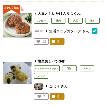
大豆としいたけ入りつくね
しいたけ
豚肉
大豆
蒸す
生活クラブカタログ
さん
コメント：
0
件。コメントを見る。
お気に入り登録：
13
人が登録
簡単蒸しパン3種
ホットケーキミックス
蒸す
おやつ
レモン
こぽり
さん
コメント：
0
件。コメントを見る。
お気に入り登録：
7
人が登録