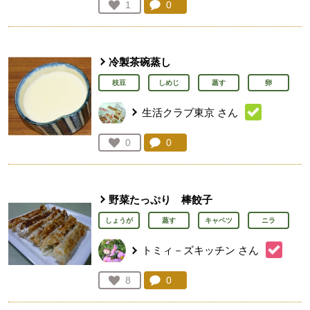
コメント：
0
件。コメントを見る。
お気に入り登録：
1
人が登録
冷製茶碗蒸し
枝豆
しめじ
蒸す
卵
生活クラブ東京
さん
コメント：
0
件。コメントを見る。
お気に入り登録：
0
人が登録
野菜たっぷり 棒餃子
しょうが
蒸す
キャベツ
ニラ
トミィ－ズキッチン
さん
コメント：
0
件。コメントを見る。
お気に入り登録：
8
人が登録