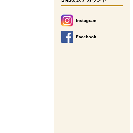
SNS公式アカウント
Instagram
別のウィンドウで開きます。
Facebook
別のウィンドウで開きます。