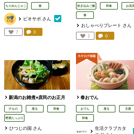
ちりめんじゃこ
春
炊き込みご飯
和食
お花
春
ビオサポ
さん
おしゃべりプレート
さん
コメント：
0
件。コメントを見る。
お気に入り登録：
7
コメント：
0
件。コメント
お気に入り登録：
2
人が登録
人が登録
新潟のお雑煮⭐︎庶民のお正月
春おでん
汁もの
煮る
和食
おでん
煮る
主菜
野菜たっぷり
和食
ひつじの国
さん
生活クラブカタ