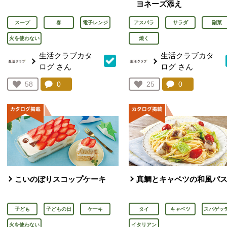
ヨネーズ添え
スープ
春
電子レンジ
アスパラ
サラダ
副菜
火を使わない
焼く
生活クラブカタ
生活クラブカタ
ログ
さん
ログ
さん
コメント：
0
件。コメントを見る。
コメント：
0
件。コメント
お気に入り登録：
58
お気に入り登録：
25
人が登録
人が登録
こいのぼりスコップケーキ
真鯛とキャベツの和風パ
子ども
子どもの日
ケーキ
タイ
キャベツ
スパゲッ
火を使わない
イタリアン