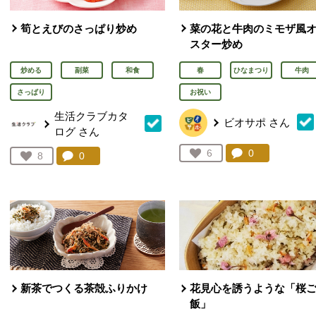
筍とえびのさっぱり炒め
菜の花と牛肉のミモザ風
スター炒め
炒める
副菜
和食
春
ひなまつり
牛肉
さっぱり
お祝い
生活クラブカタ
ビオサポ
さん
ログ
さん
コメント：
0
件。コメント
お気に入り登録：
6
コメント：
0
件。コメントを見る。
お気に入り登録：
8
人が登録
人が登録
新茶でつくる茶殻ふりかけ
花見心を誘うような「桜
飯」