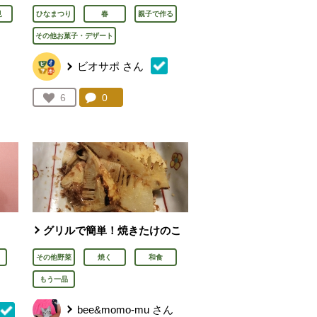
見
ひなまつり
春
親子で作る
その他お菓子・デザート
ビオサポ
さん
を見る。
コメント：
0
件。コメントを見る。
お気に入り登録：
6
人が登録
グリルで簡単！焼きたけのこ
その他野菜
焼く
和食
もう一品
bee&momo-mu
さん