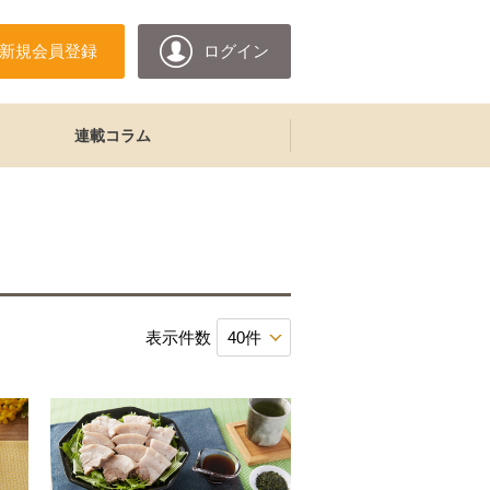
新規会員登録
ログイン
連載コラム
表示件数