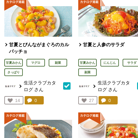
甘夏とびんながまぐろのカル
甘夏と人参のサラダ
パッチョ
甘夏みかん
マグロ
副菜
甘夏みかん
にんじん
サラダ
さっぱり
副菜
生活クラブカタ
生活クラブカタ
ログ
さん
ログ
さん
コメント：
0
件。コメントを見る。
コメント：
0
件。コメント
お気に入り登録：
14
お気に入り登録：
27
人が登録
人が登録