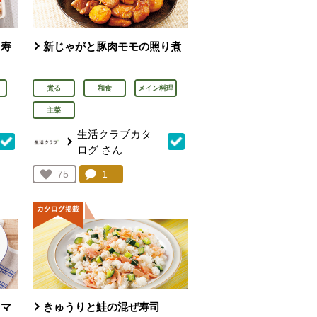
し寿
新じゃがと豚肉モモの照り煮
煮る
和食
メイン料理
主菜
生活クラブカタ
ログ
さん
を見る。
コメント：
1
件。コメントを見る。
お気に入り登録：
75
人が登録
ンマ
きゅうりと鮭の混ぜ寿司