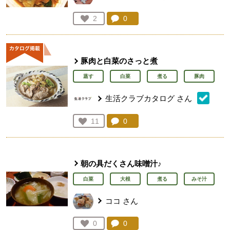
コメント：
0
件。コメントを見る。
お気に入り登録：
2
人が登録
豚肉と白菜のさっと煮
蒸す
白菜
煮る
豚肉
生活クラブカタログ
さん
コメント：
0
件。コメントを見る。
お気に入り登録：
11
人が登録
朝の具だくさん味噌汁♪
白菜
大根
煮る
みそ汁
ココ
さん
コメント：
0
件。コメントを見る。
お気に入り登録：
0