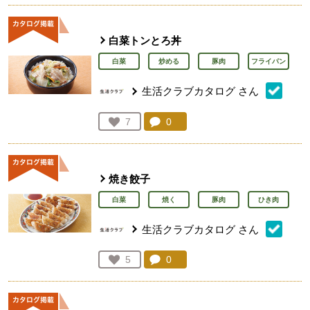
白菜トンとろ丼
白菜
炒める
豚肉
フライパン
生活クラブカタログ
さん
コメント：
0
件。コメントを見る。
お気に入り登録：
7
人が登録
焼き餃子
白菜
焼く
豚肉
ひき肉
生活クラブカタログ
さん
コメント：
0
件。コメントを見る。
お気に入り登録：
5
人が登録