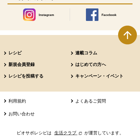
Instagram
Facebook
別のウィンドウで開きます。
別のウィンドウで開きます
本文ここまで。
ここから共通フッターメニューです。
レシピ
連載コラム
新規会員登録
はじめての方へ
レシピを投稿する
キャンペーン・イベント
利用規約
よくあるご質問
お問い合わせ
ビオサポレシピは
生活クラブ
別のウィンドウで開きます。
が運営しています。