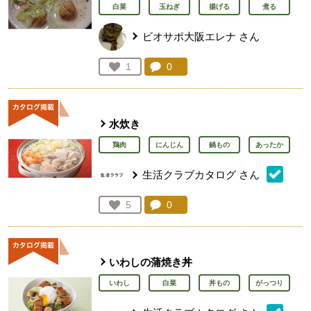
白菜
玉ねぎ
揚げる
煮る
ビオサポ大阪エレナ
さん
コメント：
0
件。コメントを見る。
お気に入り登録：
1
人が登録
水炊き
鶏肉
にんじん
鍋もの
あったか
生活クラブカタログ
さん
コメント：
0
件。コメントを見る。
お気に入り登録：
5
人が登録
いわしの蒲焼き丼
いわし
白菜
丼もの
がっつり