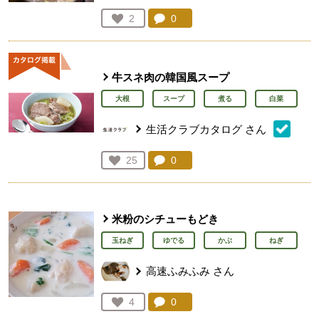
コメント：
0
件。コメントを見る。
お気に入り登録：
2
人が登録
牛スネ肉の韓国風スープ
大根
スープ
煮る
白菜
生活クラブカタログ
さん
コメント：
0
件。コメントを見る。
お気に入り登録：
25
人が登録
米粉のシチューもどき
玉ねぎ
ゆでる
かぶ
ねぎ
高速ふみふみ
さん
コメント：
0
件。コメントを見る。
お気に入り登録：
4
人が登録