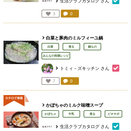
生活クラブカタログ
さん
コメント：
0
件。コメントを見る。
お気に入り登録：
3
人が登録
白菜と豚肉のミルフィーユ鍋
白菜
煮る
鍋もの
みんなの投稿レシピ
トミィ－ズキッチン
さん
コメント：
0
件。コメントを見る。
お気に入り登録：
7
人が登録
かぼちゃのミルク味噌スープ
かぼちゃ
牛乳
煮る
ビオサポ
生活クラブカタログ
さん