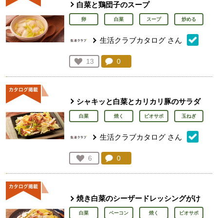
白菜と鶏団子のスープ
卵
白菜
スープ
炒める
生活クラブカタログ
さん
コメント：
0
件。コメントを見る。
お気に入り登録：
13
人が登録
シャキッと白菜とカリカリ豚のサラダ
白菜
焼く
ビオサポ
玉ねぎ
生活クラブカタログ
さん
コメント：
0
件。コメントを見る。
お気に入り登録：
6
人が登録
焼き白菜のシーザードレッシングがけ
白菜
ベーコン
焼く
ビオサポ