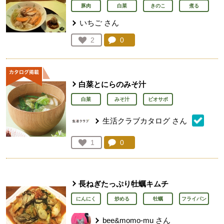
豚肉
白菜
きのこ
煮る
いちご
さん
コメント：
0
件。コメントを見る。
お気に入り登録：
2
人が登録
白菜とにらのみそ汁
白菜
みそ汁
ビオサポ
生活クラブカタログ
さん
コメント：
0
件。コメントを見る。
お気に入り登録：
1
人が登録
長ねぎたっぷり牡蠣キムチ
にんにく
炒める
牡蠣
フライパン
bee&momo-mu
さん