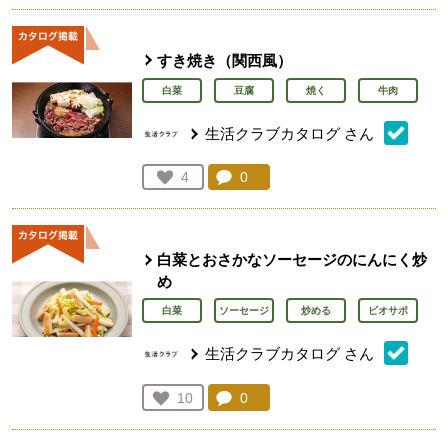
すき焼き（関西風）
白菜
豆腐
焼く
牛肉
生活クラブカタログ
さん
コメント：
0
件。コメントを見る。
お気に入り登録：
4
人が登録
白菜とおさかなソーセージのにんにく炒
め
白菜
ソーセージ
炒める
ビオサポ
生活クラブカタログ
さん
コメント：
0
件。コメントを見る。
お気に入り登録：
10
人が登録