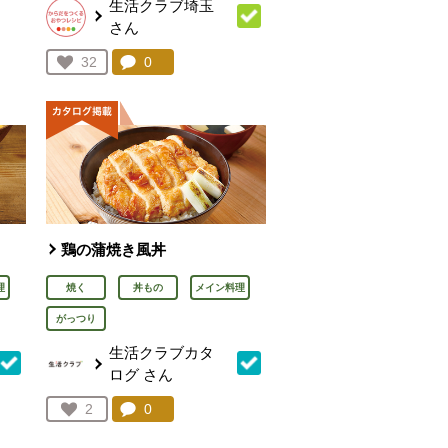
生活クラブ埼玉
さん
を見る。
コメント：
0
件。コメントを見る。
お気に入り登録：
32
人が登録
鶏の蒲焼き風丼
理
焼く
丼もの
メイン料理
がっつり
生活クラブカタ
ログ
さん
を見る。
コメント：
0
件。コメントを見る。
お気に入り登録：
2
人が登録