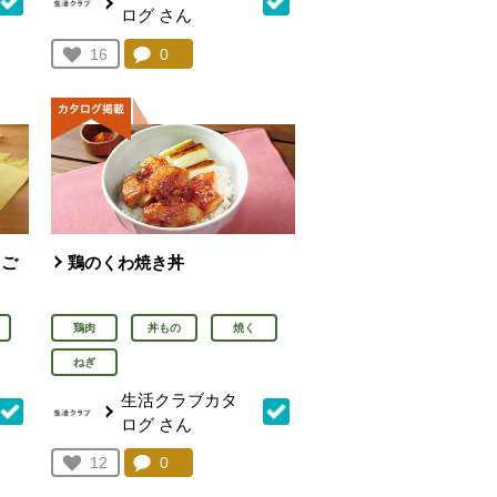
ログ
さん
を見る。
コメント：
0
件。コメントを見る。
お気に入り登録：
16
人が登録
まご
鶏のくわ焼き丼
鶏肉
丼もの
焼く
ねぎ
生活クラブカタ
ログ
さん
を見る。
コメント：
0
件。コメントを見る。
お気に入り登録：
12
人が登録