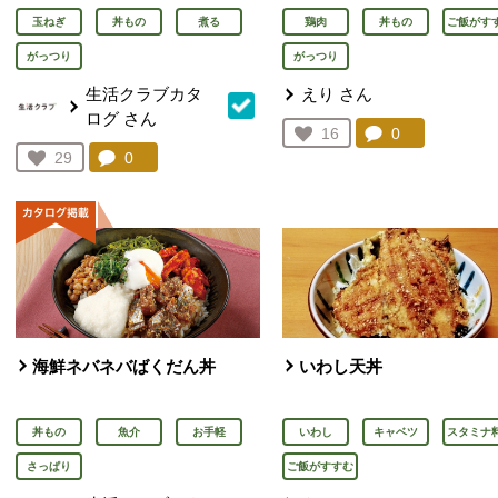
玉ねぎ
丼もの
煮る
鶏肉
丼もの
ご飯がす
がっつり
がっつり
生活クラブカタ
えり
さん
ログ
さん
コメント：
0
件。コメント
お気に入り登録：
16
人が登録
コメント：
0
件。コメントを見る。
お気に入り登録：
29
人が登録
海鮮ネバネバばくだん丼
いわし天丼
丼もの
魚介
お手軽
いわし
キャベツ
スタミナ
さっぱり
ご飯がすすむ