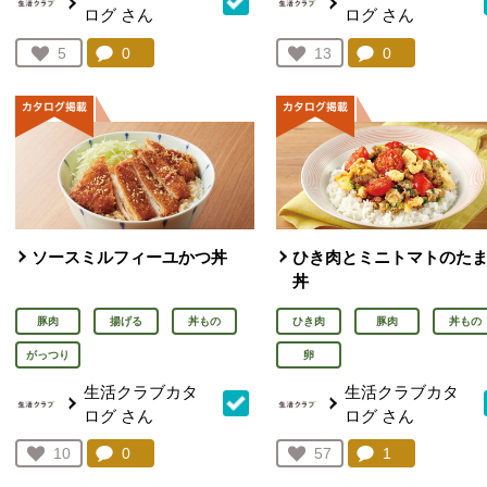
ログ
さん
ログ
さん
コメント：
0
件。コメントを見る。
コメント：
0
件。コメント
お気に入り登録：
5
お気に入り登録：
13
人が登録
人が登録
ソースミルフィーユかつ丼
ひき肉とミニトマトのた
丼
豚肉
揚げる
丼もの
ひき肉
豚肉
丼もの
がっつり
卵
生活クラブカタ
生活クラブカタ
ログ
さん
ログ
さん
コメント：
0
件。コメントを見る。
コメント：
1
件。コメント
お気に入り登録：
10
お気に入り登録：
57
人が登録
人が登録