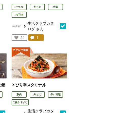
かつお
丼もの
大葉
お手軽
生活クラブカタ
ログ
さん
を見る。
コメント：
1
件。コメントを見る。
お気に入り登録：
24
人が登録
ご飯
ぴり辛スタミナ丼
豚肉
丼もの
辛い料理
ご飯がすすむ
生活クラブカタ