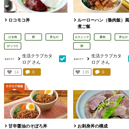
ロコモコ丼
ルーローハン（魯肉飯）
煮ご飯
ひき肉
卵
丼もの
エスニック
豚肉
丼もの
がっつり
卵
生活クラブカタ
生活クラブカタ
ログ
さん
ログ
さん
コメント：
0
件。コメントを見る。
コメント：
0
件。コメント
お気に入り登録：
14
お気に入り登録：
135
人が登録
人が登録
甘辛醤油のそぼろ丼
お刺身丼の構成