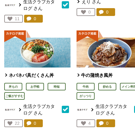
生活クラブカタ
えり
さん
ログ
さん
コメント：
0
件。コメント
お気に入り登録：
0
人が登録
コメント：
0
件。コメントを見る。
お気に入り登録：
11
人が登録
ネバネバ具だくさん丼
牛の蒲焼き風丼
丼もの
お手軽
時短
牛肉
炒める
メイン料
ご飯がすすむ
がっつり
生活クラブカタ
生活クラブカタ
ログ
さん
ログ
さん
コメント：
0
件。コメントを見る。
コメント：
0
件。コメント
お気に入り登録：
22
お気に入り登録：
4
人が登録
人が登録