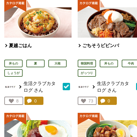
夏越ごはん
ごちそうビビンバ
丼もの
夏
大根
韓国料理
丼もの
牛肉
しょうが
がっつり
生活クラブカタ
生活クラブカタ
ログ
さん
ログ
さん
コメント：
0
件。コメントを見る。
コメント：
0
件。コメント
お気に入り登録：
8
お気に入り登録：
73
人が登録
人が登録