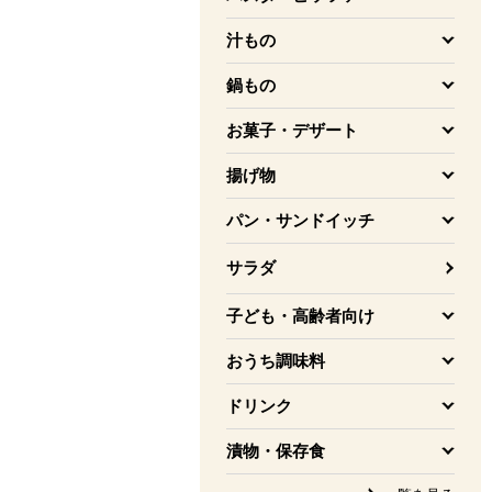
を開く
汁もの
を開く
鍋もの
を開く
お菓子・デザート
を開く
揚げ物
を開く
パン・サンドイッチ
を開く
サラダ
子ども・高齢者向け
を開く
おうち調味料
を開く
ドリンク
を開く
漬物・保存食
を開く