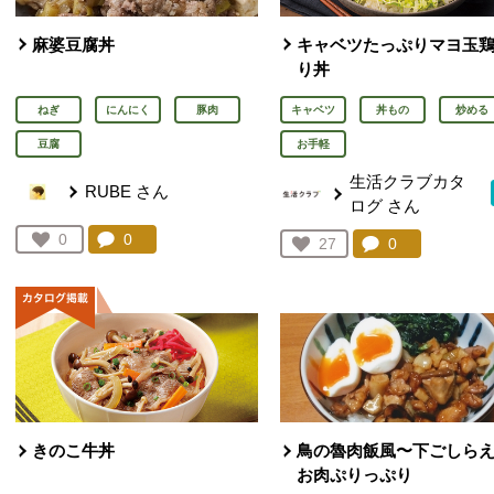
麻婆豆腐丼
キャベツたっぷりマヨ玉
り丼
ねぎ
にんにく
豚肉
キャベツ
丼もの
炒める
豆腐
お手軽
生活クラブカタ
RUBE
さん
ログ
さん
コメント：
0
件。コメントを見る。
お気に入り登録：
0
コメント：
0
件。コメント
お気に入り登録：
27
人が登録
人が登録
きのこ牛丼
鳥の魯肉飯風〜下ごしら
お肉ぷりっぷり