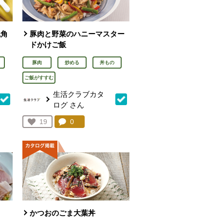
風角
豚肉と野菜のハニーマスター
ドかけご飯
豚肉
炒める
丼もの
ご飯がすすむ
生活クラブカタ
ログ
さん
を見る。
コメント：
0
件。コメントを見る。
お気に入り登録：
19
人が登録
かつおのごま大葉丼