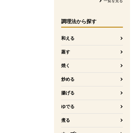
一覧を見る
調理法
から探す
和える
蒸す
焼く
炒める
揚げる
ゆでる
煮る