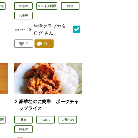
すむ
丼もの
リメイク料理
時短
お手軽
生活クラブカタ
ログ
さん
を見る。
コメント：
0
件。コメントを見る。
お気に入り登録：
9
人が登録
豪華なのに簡単 ポークチャ
ップライス
料理
豚肉
しめじ
ご飯もの
丼もの