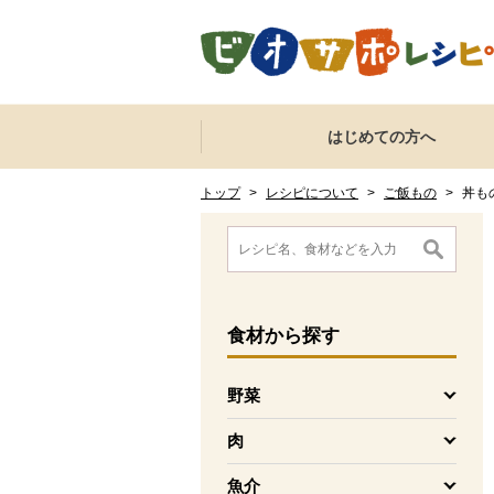
本文へジャンプする。
ページの先頭です。
ここからサイト内共通メニューです。
サイト内共通メニューをスキップする
はじめての方へ
サイト内共通メニューここまで。
ここから現在位置です。
現在位置ここまで
トップ
>
レシピについて
>
ご飯もの
>
丼も
ここから消費材検索メニューです。
消費材検索メニューここまで。
ここから本文です。
食材
から探す
野菜
を開く
肉
を開く
魚介