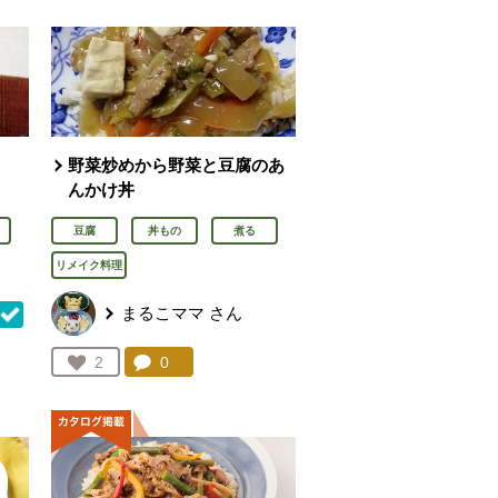
野菜炒めから野菜と豆腐のあ
んかけ丼
豆腐
丼もの
煮る
リメイク料理
まるこママ
さん
コメント：
0
件。コメントを見る。
お気に入り登録：
2
を見る。
人が登録