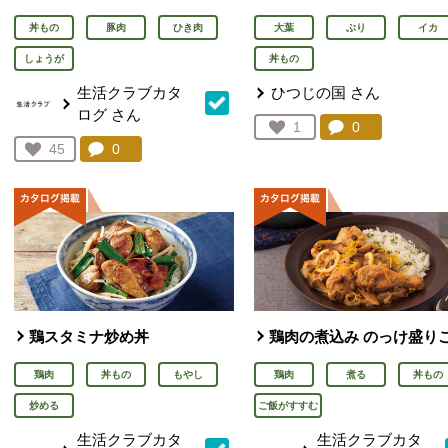
丼もの
豚肉
ひき肉
大葉
ぶり
イカ
しょうが
丼もの
生活クラブカタ
ひつじの国
さん
ログ
さん
コメント：
0
件。コメント
お気に入り登録：
1
人が登録
コメント：
0
件。コメントを見る。
お気に入り登録：
45
人が登録
鶏スタミナ炒め丼
鶏肉の煮込み のっけ盛り
鶏肉
丼もの
もやし
鶏肉
煮る
丼もの
炒める
ご飯がすすむ
生活クラブカタ
生活クラブカタ