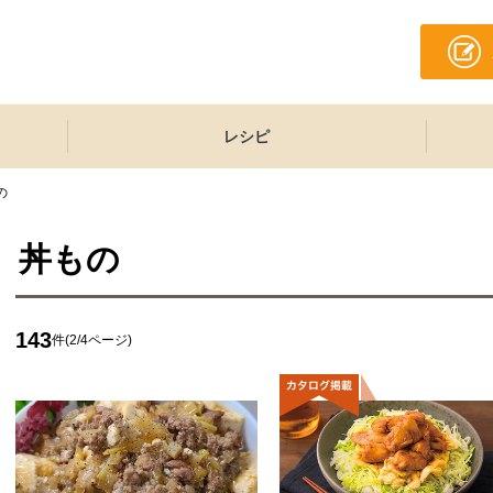
レシピ
の
丼もの
143
件(2/4ページ)