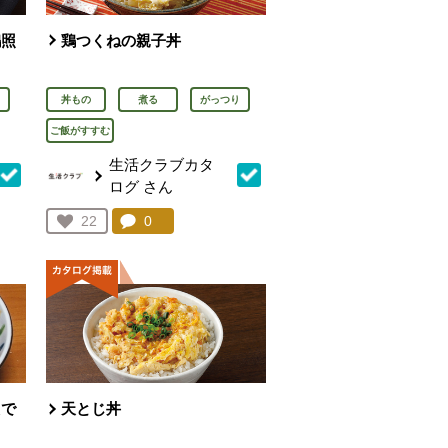
鶏照
鶏つくねの親子丼
丼もの
煮る
がっつり
ご飯がすすむ
生活クラブカタ
ログ
さん
を見る。
コメント：
0
件。コメントを見る。
お気に入り登録：
22
人が登録
えで
天とじ丼