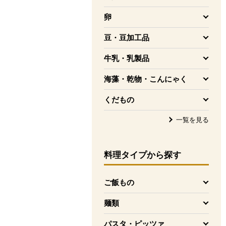
を開く
卵
を開く
豆・豆加工品
を開く
牛乳・乳製品
を開く
海藻・乾物・こんにゃく
を開く
くだもの
を開く
一覧を見る
料理タイプ
から探す
ご飯もの
を開く
麺類
を開く
パスタ・ピッツァ