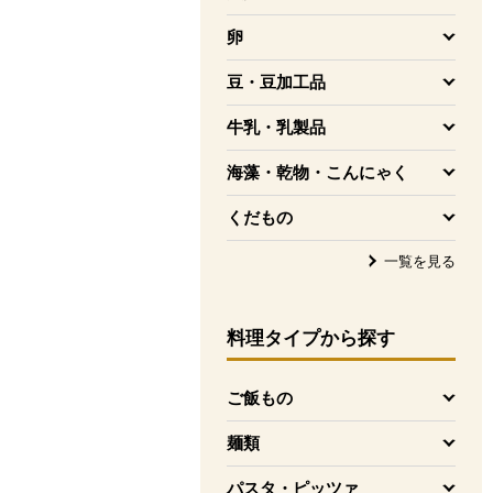
を開く
卵
を開く
豆・豆加工品
を開く
牛乳・乳製品
を開く
海藻・乾物・こんにゃく
を開く
くだもの
を開く
一覧を見る
料理タイプ
から探す
ご飯もの
を開く
麺類
を開く
パスタ・ピッツァ