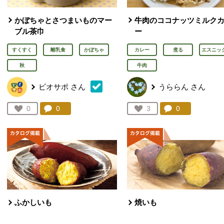
かぼちゃとさつまいものマー
牛肉のココナッツミルク
ブル茶巾
ー
すくすく
離乳食
かぼちゃ
カレー
煮る
エスニッ
秋
牛肉
ビオサポ
さん
うららん
さん
コメント：
0
件。コメントを見る。
コメント：
0
件。コメント
お気に入り登録：
0
お気に入り登録：
3
人が登録
人が登録
ふかしいも
焼いも