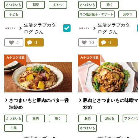
さつまいも
副菜
おやつ
さつまいも
焼く
子ども
その他お菓子・デザート
おやつ
生活クラブカタ
生活クラブカタ
ログ
さん
ログ
さん
コメント：
0
件。コメントを見る。
コメント：
0
件。コメント
お気に入り登録：
4
お気に入り登録：
10
人が登録
人が登録
さつまいもと豚肉のバター醤
豚肉とさつまいもの味噌
油炒め
炒め
さつまいも
豚肉
焼く
豚肉
炒める
フライパ
主菜
さつまいも