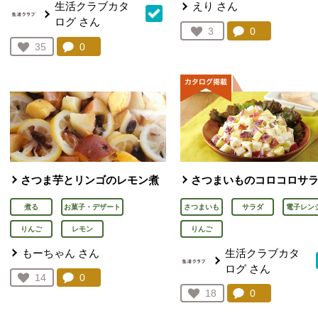
生活クラブカタ
えり
さん
ログ
さん
コメント：
0
件。コメント
お気に入り登録：
3
人が登録
コメント：
0
件。コメントを見る。
お気に入り登録：
35
人が登録
さつま芋とリンゴのレモン煮
さつまいものコロコロサ
煮る
お菓子・デザート
さつまいも
サラダ
電子レン
りんご
レモン
りんご
もーちゃん
さん
生活クラブカタ
ログ
さん
コメント：
0
件。コメントを見る。
お気に入り登録：
14
人が登録
コメント：
0
件。コメント
お気に入り登録：
18
人が登録