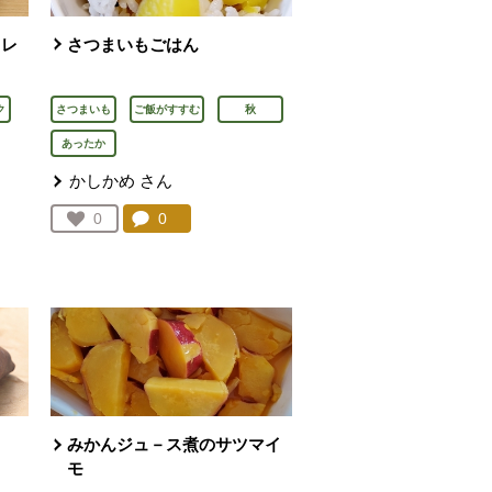
カレ
さつまいもごはん
ク
さつまいも
ご飯がすすむ
秋
あったか
かしかめ
さん
コメント：
0
件。コメントを見る。
お気に入り登録：
0
人が登録
を見る。
みかんジュ－ス煮のサツマイ
モ