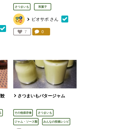
さつまいも
和菓子
ビオサポ
さん
コメント：
0
件。コメントを見る。
お気に入り登録：
7
人が登録
を見る。
げ餃
さつまいもバタージャム
る
その他保存食
さつまいも
ジャム・ソース類
みんなの投稿レシピ