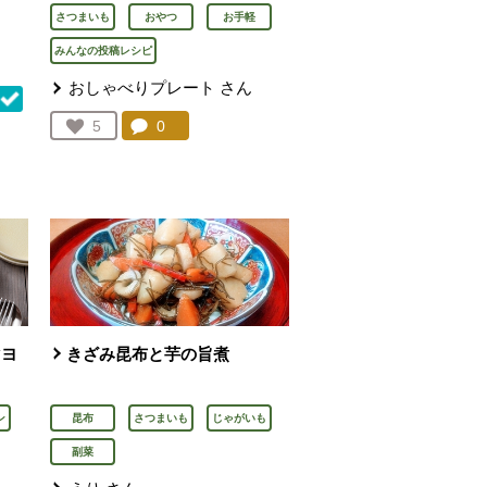
さつまいも
おやつ
お手軽
みんなの投稿レシピ
おしゃべりプレート
さん
コメント：
0
件。コメントを見る。
お気に入り登録：
5
人が登録
を見る。
マヨ
きざみ昆布と芋の旨煮
ン
昆布
さつまいも
じゃがいも
副菜