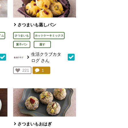
さつまいも蒸しパン
イム
さつまいも
ホットケーキミックス
菓子パン
蒸す
生活クラブカタ
ログ
さん
を見る。
コメント：
1
件。コメントを見る。
お気に入り登録：
221
人が登録
さつまいもおはぎ