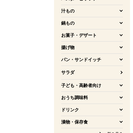
を開く
汁もの
を開く
鍋もの
を開く
お菓子・デザート
を開く
揚げ物
を開く
パン・サンドイッチ
を開く
サラダ
子ども・高齢者向け
を開く
おうち調味料
を開く
ドリンク
を開く
漬物・保存食
を開く