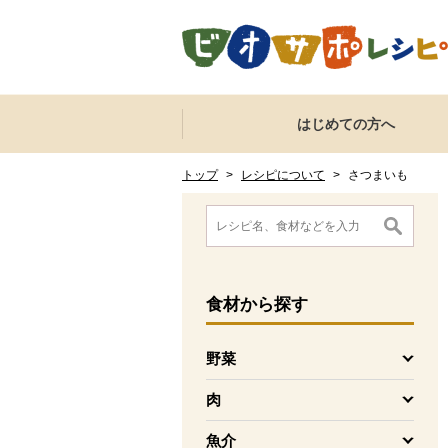
本文へジャンプする。
ページの先頭です。
ここからサイト内共通メニューです。
サイト内共通メニューをスキップする
はじめての方へ
サイト内共通メニューここまで。
ここから現在位置です。
現在位置ここまで
トップ
>
レシピについて
>
さつまいも
ここから消費材検索メニューです。
消費材検索メニューここまで。
ここから本文です。
食材
から探す
野菜
を開く
肉
を開く
魚介