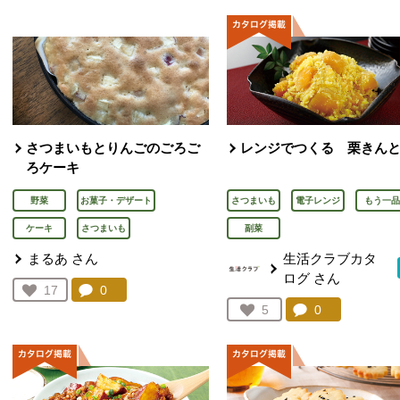
さつまいもとりんごのごろご
レンジでつくる 栗きん
ろケーキ
野菜
お菓子・デザート
さつまいも
電子レンジ
もう一品
ケーキ
さつまいも
副菜
まるあ
さん
生活クラブカタ
ログ
さん
コメント：
0
件。コメントを見る。
お気に入り登録：
17
人が登録
コメント：
0
件。コメント
お気に入り登録：
5
人が登録