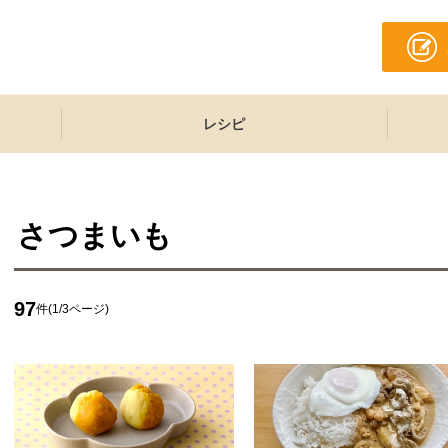
レシピ
さつまいも
97
件(1/3ページ)