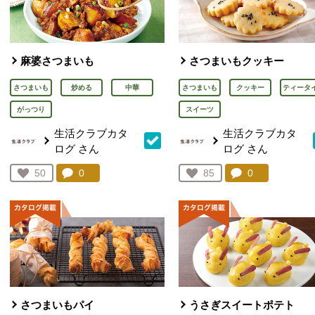
麻婆さつまいも
さつまいもクッキー
さつまいも
炒める
中華
さつまいも
クッキー
ティータ
がっつり
スイーツ
生活クラブカタ
生活クラブカタ
ログ
さん
ログ
さん
コメント：
0
件。コメントを見る。
コメント：
0
件。コメント
お気に入り登録：
50
お気に入り登録：
85
人が登録
人が登録
さつまいもパイ
うさぎスイートポテト