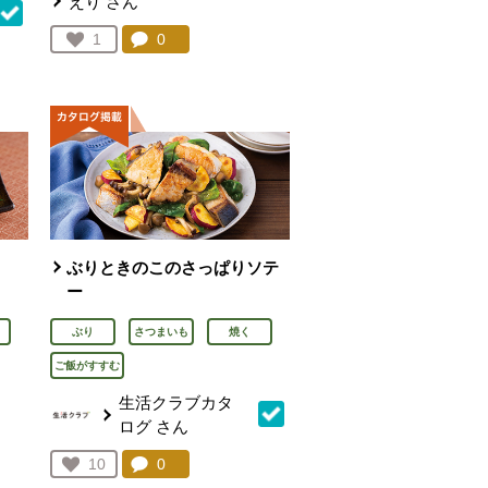
えり
さん
コメント：
0
件。コメントを見る。
お気に入り登録：
1
人が登録
を見る。
ぶりときのこのさっぱりソテ
ー
ぶり
さつまいも
焼く
ご飯がすすむ
生活クラブカタ
ログ
さん
を見る。
コメント：
0
件。コメントを見る。
お気に入り登録：
10
人が登録