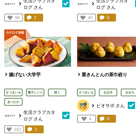
生活クラブカタ
生活クラブカタ
ログ
さん
ログ
さん
コメント：
2
件。コメントを見る。
コメント：
0
件。コメント
お気に入り登録：
98
お気に入り登録：
40
人が登録
人が登録
揚げない大学芋
栗きんとんの茶巾絞り
さつまいも
電子レンジ
焼く
さつまいも
お正月
おせち
あったか
ビオサポ
さん
生活クラブカタ
ログ
さん
コメント：
0
件。コメント
お気に入り登録：
4
人が登録
コメント：
2
件。コメントを見る。
お気に入り登録：
162
人が登録