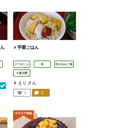
とん
芋栗ごはん
さつまいも
秋
炊き込みご飯
大量消費
えり
さん
コメント：
0
件。コメントを見る。
お気に入り登録：
5
人が登録
を見る。