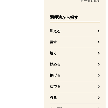
一覧を見る
調理法
から探す
和える
蒸す
焼く
炒める
揚げる
ゆでる
煮る