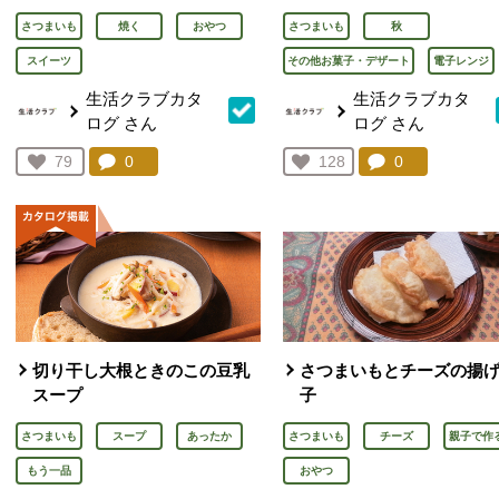
さつまいも
焼く
おやつ
さつまいも
秋
スイーツ
その他お菓子・デザート
電子レンジ
生活クラブカタ
生活クラブカタ
ログ
さん
ログ
さん
コメント：
0
件。コメントを見る。
コメント：
0
件。コメント
お気に入り登録：
79
お気に入り登録：
128
人が登録
人が登録
切り干し大根ときのこの豆乳
さつまいもとチーズの揚
スープ
子
さつまいも
スープ
あったか
さつまいも
チーズ
親子で作
もう一品
おやつ