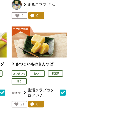
まるこママ
さん
を見る。
コメント：
0
件。コメントを見る。
お気に入り登録：
9
人が登録
ラダ
さつまいものきんつば
ジ
さつまいも
おやつ
和菓子
焼く
生活クラブカタ
ログ
さん
を見る。
コメント：
0
件。コメントを見る。
お気に入り登録：
21
人が登録