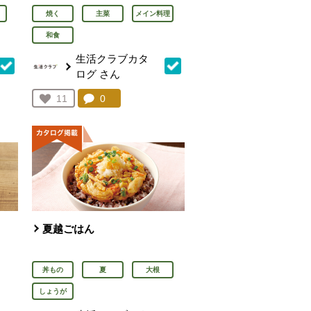
焼く
主菜
メイン料理
和食
生活クラブカタ
ログ
さん
を見る。
コメント：
0
件。コメントを見る。
お気に入り登録：
11
人が登録
夏越ごはん
丼もの
夏
大根
しょうが