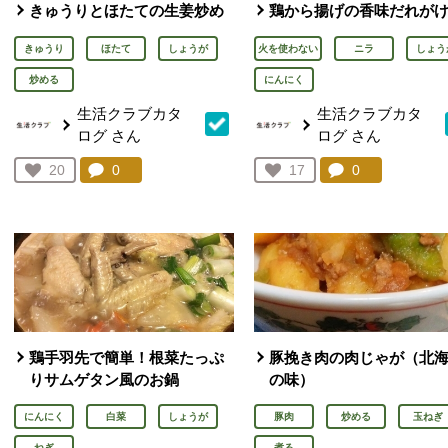
きゅうりとほたての生姜炒め
鶏から揚げの香味だれが
きゅうり
ほたて
しょうが
火を使わない
ニラ
しょう
炒める
にんにく
生活クラブカタ
生活クラブカタ
ログ
さん
ログ
さん
コメント：
0
件。コメントを見る。
コメント：
0
件。コメント
お気に入り登録：
20
お気に入り登録：
17
人が登録
人が登録
鶏手羽先で簡単！根菜たっぷ
豚挽き肉の肉じゃが（北
りサムゲタン風のお鍋
の味）
にんにく
白菜
しょうが
豚肉
炒める
玉ねぎ
ねぎ
煮る