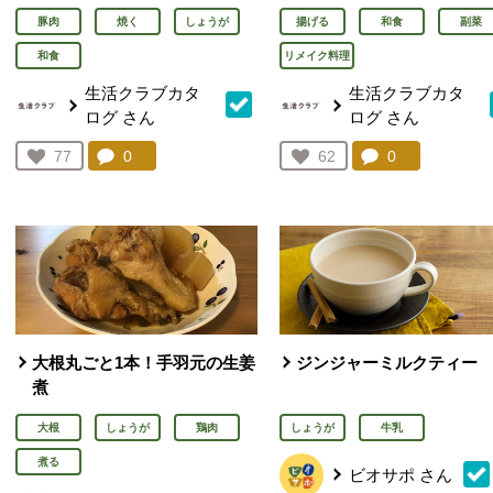
豚肉
焼く
しょうが
揚げる
和食
副菜
和食
リメイク料理
生活クラブカタ
生活クラブカタ
ログ
さん
ログ
さん
コメント：
0
件。コメントを見る。
コメント：
0
件。コメント
お気に入り登録：
77
お気に入り登録：
62
人が登録
人が登録
大根丸ごと1本！手羽元の生姜
ジンジャーミルクティー
煮
大根
しょうが
鶏肉
しょうが
牛乳
煮る
ビオサポ
さん