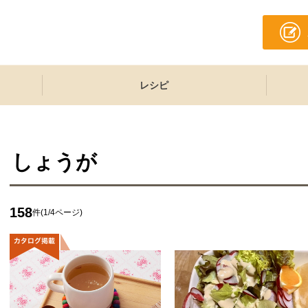
レシピ
しょうが
158
件(1/4ページ)