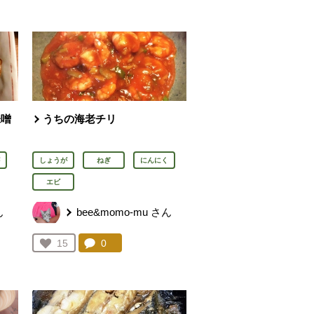
味噌
うちの海老チリ
しょうが
ねぎ
にんにく
エビ
ん
bee&momo-mu
さん
を見る。
コメント：
0
件。コメントを見る。
お気に入り登録：
15
人が登録