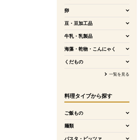
を開く
卵
を開く
豆・豆加工品
を開く
牛乳・乳製品
を開く
海藻・乾物・こんにゃく
を開く
くだもの
を開く
一覧を見る
料理タイプ
から探す
ご飯もの
を開く
麺類
を開く
パスタ・ピッツァ