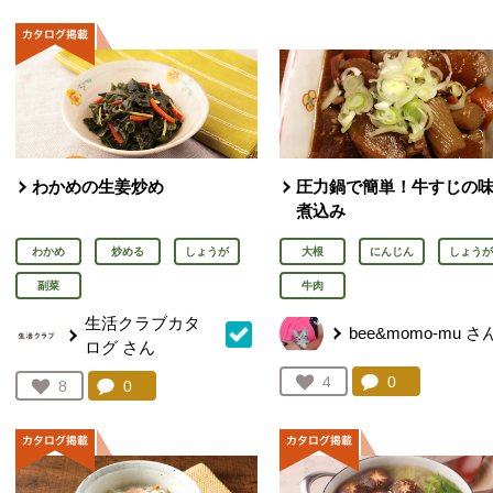
わかめの生姜炒め
圧力鍋で簡単！牛すじの
煮込み
わかめ
炒める
しょうが
大根
にんじん
しょうが
副菜
牛肉
生活クラブカタ
bee&momo-mu
さ
ログ
さん
コメント：
0
件。コメント
お気に入り登録：
4
コメント：
0
件。コメントを見る。
お気に入り登録：
8
人が登録
人が登録