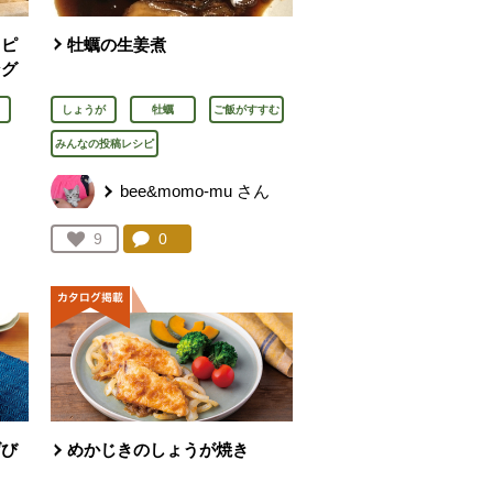
るピ
牡蠣の生姜煮
ング
しょうが
牡蠣
ご飯がすすむ
みんなの投稿レシピ
bee&momo-mu
さん
を見る。
コメント：
0
件。コメントを見る。
お気に入り登録：
9
人が登録
げび
めかじきのしょうが焼き