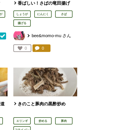
け
香ばしい！さばの竜田揚げ
が
しょうが
にんにく
さば
揚げる
bee&momo-mu
さん
コメント：
0
件。コメントを見る。
お気に入り登録：
0
を見る。
人が登録
海道
きのこと豚肉の黒酢炒め
エリンギ
炒める
豚肉
フライパン