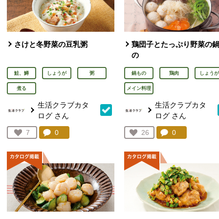
さけと冬野菜の豆乳粥
鶏団子とたっぷり野菜の
の
鮭、鱒
しょうが
粥
鍋もの
鶏肉
しょうが
煮る
メイン料理
生活クラブカタ
生活クラブカタ
ログ
さん
ログ
さん
コメント：
0
件。コメントを見る。
コメント：
0
件。コメント
お気に入り登録：
7
お気に入り登録：
26
人が登録
人が登録