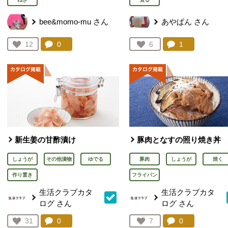
bee&momo-mu
さん
あやぱん
さん
コメント：
0
件。コメントを見る。
コメント：
1
件。コメント
お気に入り登録：
12
お気に入り登録：
6
人が登録
人が登録
新生姜の甘酢漬け
豚肉となすの照り焼き丼
しょうが
その他漬物
ゆでる
豚肉
しょうが
焼く
作り置き
フライパン
生活クラブカタ
生活クラブカタ
ログ
さん
ログ
さん
コメント：
0
件。コメントを見る。
コメント：
0
件。コメント
お気に入り登録：
31
お気に入り登録：
7
人が登録
人が登録