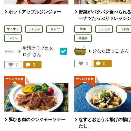
ホットアップルジンジャー
野菜がバクバク食べられ
ーナツたっぷりドレッシ
すくすく
しょうが
りんご
野菜
しょうが
玉ねぎ
レモン
落花生
生活クラブカタ
ひなたぼっこ
さん
ログ
さん
コメント：
0
件。コメント
お気に入り登録：
3
コメント：
0
件。コメントを見る。
お気に入り登録：
7
人が登録
人が登録
豚ひき肉のジンジャーソテー
なすとおとうふ揚げの揚
たし