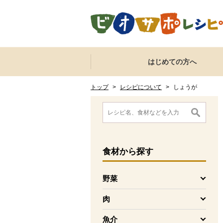
本文へジャンプする。
ページの先頭です。
ここからサイト内共通メニューです。
サイト内共通メニューをスキップする
はじめての方へ
サイト内共通メニューここまで。
ここから現在位置です。
現在位置ここまで
トップ
>
レシピについて
>
しょうが
ここから消費材検索メニューです。
消費材検索メニューここまで。
ここから本文です。
食材
から探す
野菜
を開く
肉
を開く
魚介