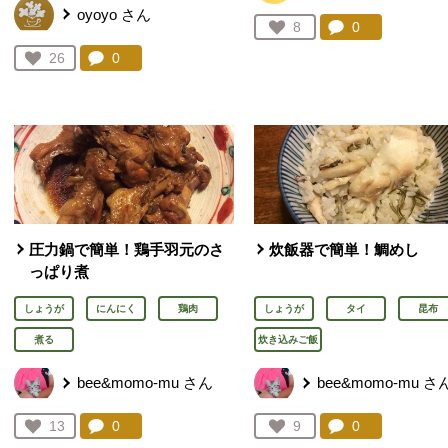
oyoyo
さん
コメント：
0
件。コメント
お気に入り登録：
8
人が登録
コメント：
0
件。コメントを見る。
お気に入り登録：
26
人が登録
圧力鍋で簡単！鶏手羽元のさ
炊飯器で簡単！鯛めし
っぱり煮
しょうが
にんにく
鶏肉
しょうが
タイ
昆布
煮る
炊き込みご飯
bee&momo-mu
さん
bee&momo-mu
さ
コメント：
0
件。コメントを見る。
コメント：
0
件。コメント
お気に入り登録：
13
お気に入り登録：
9
人が登録
人が登録