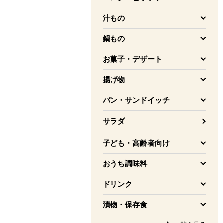
を開く
汁もの
を開く
鍋もの
を開く
お菓子・デザート
を開く
揚げ物
を開く
パン・サンドイッチ
を開く
サラダ
子ども・高齢者向け
を開く
おうち調味料
を開く
ドリンク
を開く
漬物・保存食
を開く