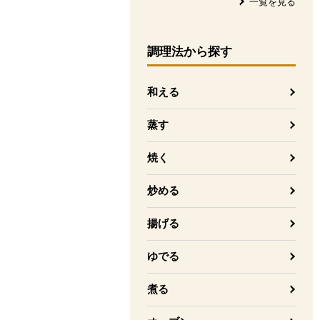
一覧を見る
調理法
から探す
和える
蒸す
焼く
炒める
揚げる
ゆでる
煮る