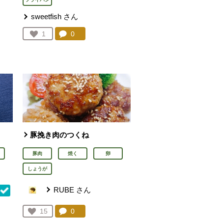
sweetfish
さん
コメント：
0
件。コメントを見る。
お気に入り登録：
1
人が登録
を見る。
豚挽き肉のつくね
豚肉
焼く
卵
しょうが
RUBE
さん
コメント：
0
件。コメントを見る。
お気に入り登録：
15
を見る。
人が登録