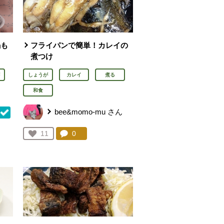
鍋も
フライパンで簡単！カレイの
煮つけ
しょうが
カレイ
煮る
和食
bee&momo-mu
さん
コメント：
0
件。コメントを見る。
お気に入り登録：
11
を見る。
人が登録