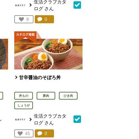
生活クラブカタ
ログ
さん
を見る。
コメント：
0
件。コメントを見る。
お気に入り登録：
8
人が登録
甘辛醤油のそぼろ丼
丼もの
豚肉
ひき肉
しょうが
生活クラブカタ
ん
ログ
さん
を見る。
コメント：
0
件。コメントを見る。
お気に入り登録：
45
人が登録