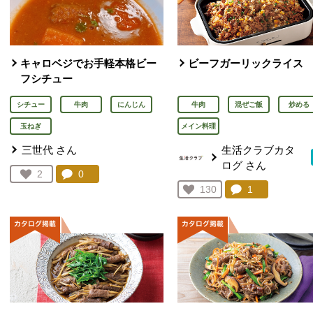
キャロベジでお手軽本格ビー
ビーフガーリックライス
フシチュー
シチュー
牛肉
にんじん
牛肉
混ぜご飯
炒める
玉ねぎ
メイン料理
三世代
さん
生活クラブカタ
ログ
さん
コメント：
0
件。コメントを見る。
お気に入り登録：
2
人が登録
コメント：
1
件。コメント
お気に入り登録：
130
人が登録