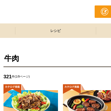
レシピ
牛肉
321
件(1/9ページ)