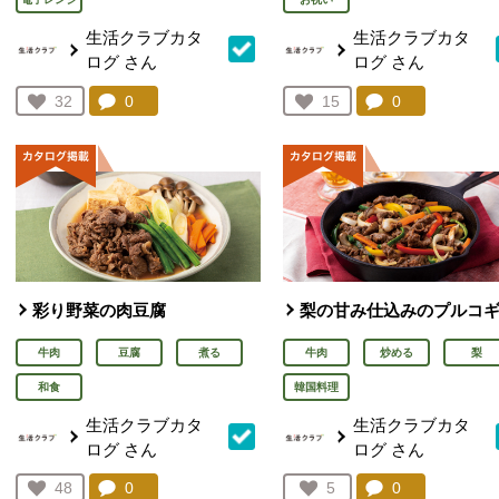
生活クラブカタ
生活クラブカタ
ログ
さん
ログ
さん
コメント：
0
件。コメントを見る。
コメント：
0
件。コメント
お気に入り登録：
32
お気に入り登録：
15
人が登録
人が登録
彩り野菜の肉豆腐
梨の甘み仕込みのプルコ
牛肉
豆腐
煮る
牛肉
炒める
梨
和食
韓国料理
生活クラブカタ
生活クラブカタ
ログ
さん
ログ
さん
コメント：
0
件。コメントを見る。
コメント：
0
件。コメント
お気に入り登録：
48
お気に入り登録：
5