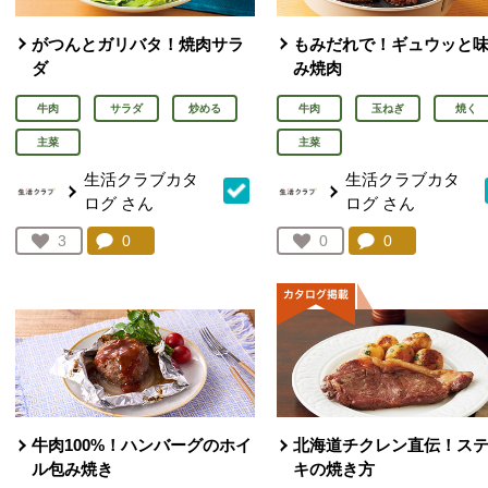
がつんとガリバタ！焼肉サラ
もみだれで！ギュウッと
ダ
み焼肉
牛肉
サラダ
炒める
牛肉
玉ねぎ
焼く
主菜
主菜
生活クラブカタ
生活クラブカタ
ログ
さん
ログ
さん
コメント：
0
件。コメントを見る。
コメント：
0
件。コメント
お気に入り登録：
3
お気に入り登録：
0
人が登録
人が登録
牛肉100%！ハンバーグのホイ
北海道チクレン直伝！ス
ル包み焼き
キの焼き方