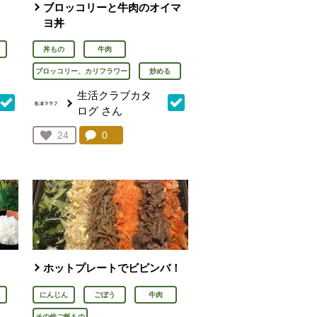
ブロッコリーと牛肉のオイマ
ヨ丼
丼もの
牛肉
ブロッコリー、カリフラワー
炒める
生活クラブカタ
ログ
さん
を見る。
コメント：
0
件。コメントを見る。
お気に入り登録：
24
人が登録
ホットプレートでビビンバ！
にんじん
ごぼう
牛肉
その他ご飯もの