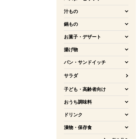
を開く
汁もの
を開く
鍋もの
を開く
お菓子・デザート
を開く
揚げ物
を開く
パン・サンドイッチ
を開く
サラダ
子ども・高齢者向け
を開く
おうち調味料
を開く
ドリンク
を開く
漬物・保存食
を開く