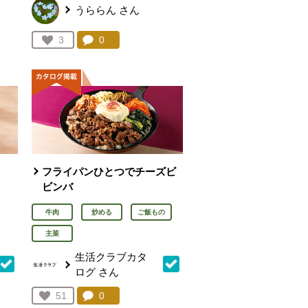
うららん
さん
を見る。
コメント：
0
件。コメントを見る。
お気に入り登録：
3
人が登録
フライパンひとつでチーズビ
ビンバ
牛肉
炒める
ご飯もの
主菜
生活クラブカタ
ログ
さん
を見る。
コメント：
0
件。コメントを見る。
お気に入り登録：
51
人が登録