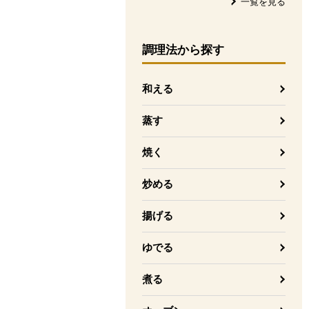
一覧を見る
調理法
から探す
和える
蒸す
焼く
炒める
揚げる
ゆでる
煮る