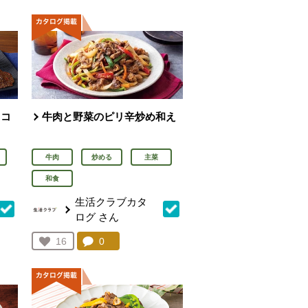
ミコ
牛肉と野菜のピリ辛炒め和え
牛肉
炒める
主菜
和食
生活クラブカタ
ログ
さん
を見る。
コメント：
0
件。コメントを見る。
お気に入り登録：
16
人が登録