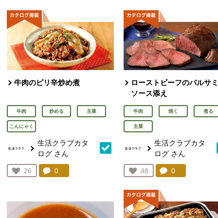
牛肉のピリ辛炒め煮
ローストビーフのバルサ
ソース添え
牛肉
炒める
主菜
牛肉
焼く
煮る
こんにゃく
主菜
生活クラブカタ
生活クラブカタ
ログ
さん
ログ
さん
コメント：
0
件。コメントを見る。
コメント：
0
件。コメント
お気に入り登録：
26
お気に入り登録：
48
人が登録
人が登録