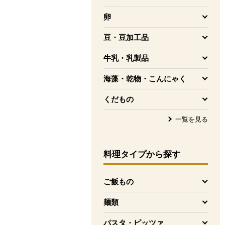
を開く
卵
を開く
豆・豆加工品
を開く
牛乳・乳製品
を開く
海藻・乾物・こんにゃく
を開く
くだもの
を開く
一覧を見る
料理タイプ
から探す
ご飯もの
を開く
麺類
を開く
パスタ・ピッツァ