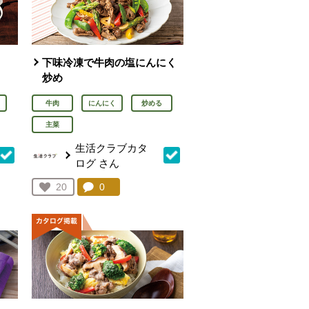
下味冷凍で牛肉の塩にんにく
炒め
牛肉
にんにく
炒める
主菜
生活クラブカタ
ログ
さん
を見る。
コメント：
0
件。コメントを見る。
お気に入り登録：
20
人が登録