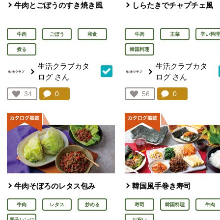
牛肉とごぼうのすき焼き風
しらたきでチャプチェ風
牛肉
ごぼう
和食
牛肉
主菜
辛い料理
煮る
韓国料理
生活クラブカタ
生活クラブカタ
ログ
さん
ログ
さん
コメント：
0
件。コメントを見る。
コメント：
0
件。コメント
お気に入り登録：
34
お気に入り登録：
56
人が登録
人が登録
牛肉そぼろのレタス包み
韓国風手巻き寿司
牛肉
レタス
炒める
寿司
韓国料理
牛肉
電子レンジ
お祝い