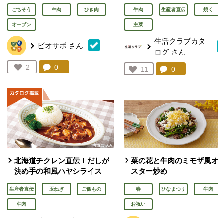
ごちそう
牛肉
ひき肉
牛肉
生産者直伝
焼く
オーブン
主菜
生活クラブカタ
ビオサポ
さん
ログ
さん
コメント：
0
件。コメントを見る。
お気に入り登録：
2
コメント：
0
件。コメント
お気に入り登録：
11
人が登録
人が登録
北海道チクレン直伝！だしが
菜の花と牛肉のミモザ風
決め手の和風ハヤシライス
スター炒め
生産者直伝
玉ねぎ
ご飯もの
春
ひなまつり
牛肉
牛肉
お祝い