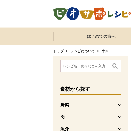
本文へジャンプする。
ページの先頭です。
ここからサイト内共通メニューです。
サイト内共通メニューをスキップする
はじめての方へ
サイト内共通メニューここまで。
ここから現在位置です。
現在位置ここまで
トップ
>
レシピについて
>
牛肉
ここから消費材検索メニューです。
消費材検索メニューここまで。
ここから本文です。
食材
から探す
野菜
を開く
肉
を開く
魚介