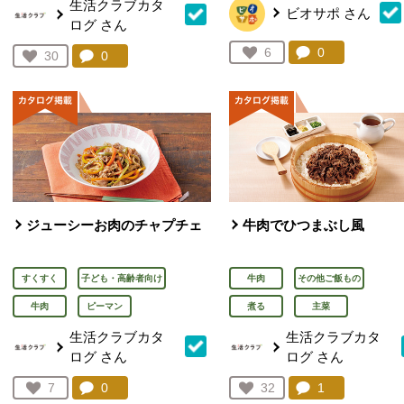
生活クラブカタ
ビオサポ
さん
ログ
さん
コメント：
0
件。コメント
お気に入り登録：
6
コメント：
0
件。コメントを見る。
お気に入り登録：
30
人が登録
人が登録
ジューシーお肉のチャプチェ
牛肉でひつまぶし風
すくすく
子ども・高齢者向け
牛肉
その他ご飯もの
牛肉
ピーマン
煮る
主菜
生活クラブカタ
生活クラブカタ
ログ
さん
ログ
さん
コメント：
0
件。コメントを見る。
コメント：
1
件。コメント
お気に入り登録：
7
お気に入り登録：
32
人が登録
人が登録