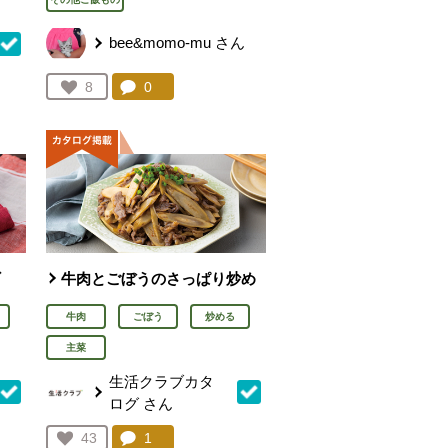
bee&momo-mu
さん
コメント：
0
件。コメントを見る。
お気に入り登録：
8
を見る。
人が登録
ギ
牛肉とごぼうのさっぱり炒め
牛肉
ごぼう
炒める
主菜
生活クラブカタ
ログ
さん
を見る。
コメント：
1
件。コメントを見る。
お気に入り登録：
43