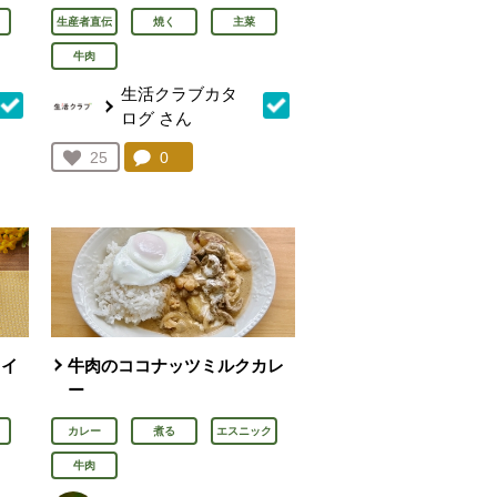
生産者直伝
焼く
主菜
牛肉
生活クラブカタ
ログ
さん
を見る。
コメント：
0
件。コメントを見る。
お気に入り登録：
25
人が登録
オイ
牛肉のココナッツミルクカレ
ー
カレー
煮る
エスニック
牛肉