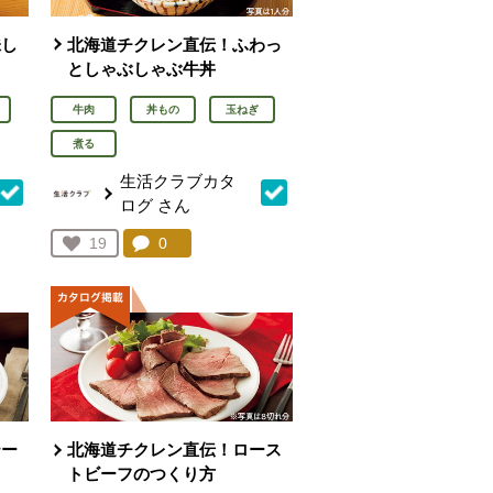
味し
北海道チクレン直伝！ふわっ
としゃぶしゃぶ牛丼
牛肉
丼もの
玉ねぎ
煮る
生活クラブカタ
ログ
さん
を見る。
コメント：
0
件。コメントを見る。
お気に入り登録：
19
人が登録
テー
北海道チクレン直伝！ロース
トビーフのつくり方