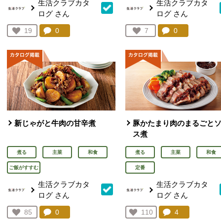
生活クラブカタ
生活クラブカタ
ログ
さん
ログ
さん
コメント：
0
件。コメントを見る。
コメント：
0
件。コメント
お気に入り登録：
19
お気に入り登録：
7
人が登録
人が登録
新じゃがと牛肉の甘辛煮
豚かたまり肉のまるごと
ス煮
煮る
主菜
和食
煮る
主菜
和食
ご飯がすすむ
定番
生活クラブカタ
生活クラブカタ
ログ
さん
ログ
さん
コメント：
0
件。コメントを見る。
コメント：
4
件。コメント
お気に入り登録：
85
お気に入り登録：
110
人が登録
人が登録