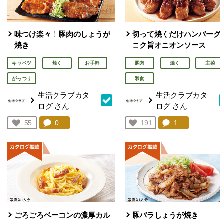
味つけ楽々！豚肉のしょうが
切って焼くだけハンバー
焼き
コク旨オニオンソース
キャベツ
焼く
お手軽
豚肉
焼く
主菜
がっつり
和食
生活クラブカタ
生活クラブカタ
ログ
さん
ログ
さん
コメント：
0
件。コメントを見る。
コメント：
1
件。コメント
お気に入り登録：
55
お気に入り登録：
191
人が登録
人が登録
ごろごろベーコンの濃厚カル
豚バラしょうが焼き