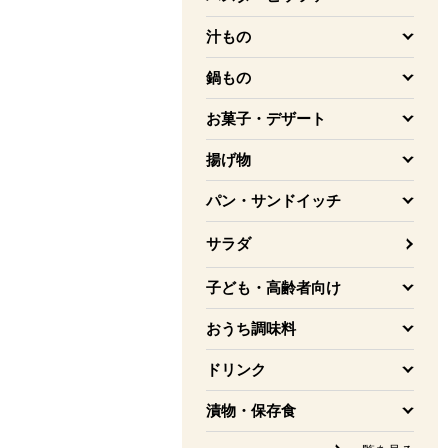
を開く
汁もの
を開く
鍋もの
を開く
お菓子・デザート
を開く
揚げ物
を開く
パン・サンドイッチ
を開く
サラダ
子ども・高齢者向け
を開く
おうち調味料
を開く
ドリンク
を開く
漬物・保存食
を開く