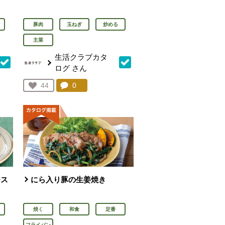
豚肉
玉ねぎ
炒める
主菜
生活クラブカタ
ログ
さん
を見る。
コメント：
0
件。コメントを見る。
お気に入り登録：
44
人が登録
ース
にら入り豚の生姜焼き
焼く
和食
定番
フライパン