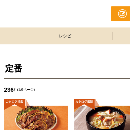
レシピ
定番
236
件(1/6ページ)