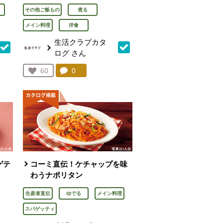
その他ご飯もの
煮る
メイン料理
洋食
生活クラブカタ
ログ
さん
を見る。
コメント：
0
件。コメントを見る。
お気に入り登録：
60
人が登録
ゲテ
コーミ直伝！ケチャップを味
わうナポリタン
生産者直伝
ゆでる
メイン料理
スパゲッティ