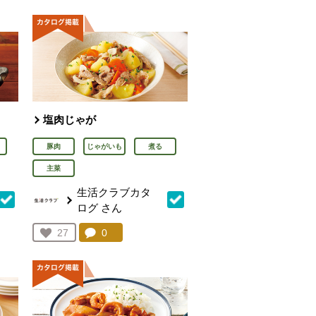
塩肉じゃが
豚肉
じゃがいも
煮る
主菜
生活クラブカタ
ログ
さん
を見る。
コメント：
0
件。コメントを見る。
お気に入り登録：
27
人が登録