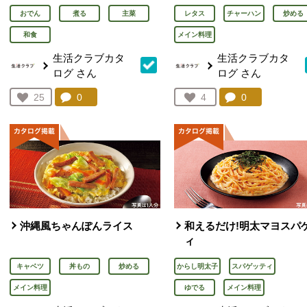
おでん
煮る
主菜
レタス
チャーハン
炒める
和食
メイン料理
生活クラブカタ
生活クラブカタ
ログ
さん
ログ
さん
コメント：
0
件。コメントを見る。
コメント：
0
件。コメント
お気に入り登録：
25
お気に入り登録：
4
人が登録
人が登録
沖縄風ちゃんぽんライス
和えるだけ!明太マヨスパ
ィ
キャベツ
丼もの
炒める
からし明太子
スパゲッティ
メイン料理
ゆでる
メイン料理