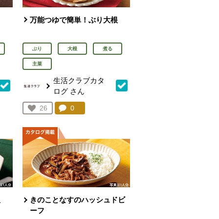
万能つゆで簡単！ぶり大根
ぶり
大根
煮る
主菜
生活クラブカタ
ログ
さん
を見る。
コメント：
0
件。コメントを見る。
お気に入り登録：
26
人が登録
飯
きのことなすのハッシュドビ
ーフ