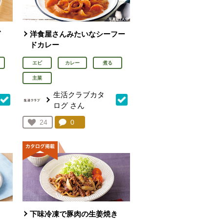
グ
洋食屋さんみたいなシーフー
ドカレー
エビ
カレー
煮る
主菜
生活クラブカタ
ログ
さん
を見る。
コメント：
0
件。コメントを見る。
お気に入り登録：
24
人が登録
下味冷凍で豚肉の生姜焼き