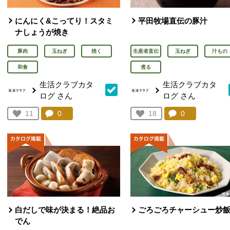
にんにく&こってり！スタミ
平田牧場直伝の豚汁
ナしょうが焼き
豚肉
玉ねぎ
焼く
生産者直伝
玉ねぎ
汁もの
和食
煮る
生活クラブカタ
生活クラブカタ
ログ
さん
ログ
さん
コメント：
0
件。コメントを見る。
コメント：
0
件。コメント
お気に入り登録：
11
お気に入り登録：
18
人が登録
人が登録
白だしで味が決まる！絶品お
ごろごろチャーシュー炒
でん