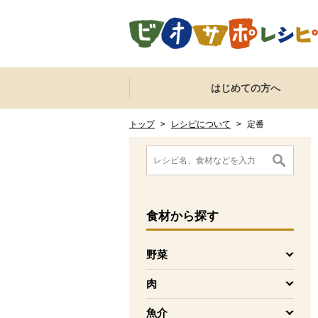
本文へジャンプする。
ページの先頭です。
ここからサイト内共通メニューです。
サイト内共通メニューをスキップする
はじめての方へ
サイト内共通メニューここまで。
ここから現在位置です。
現在位置ここまで
トップ
>
レシピについて
>
定番
ここから消費材検索メニューです。
消費材検索メニューここまで。
ここから本文です。
食材
から探す
野菜
を開く
肉
を開く
魚介