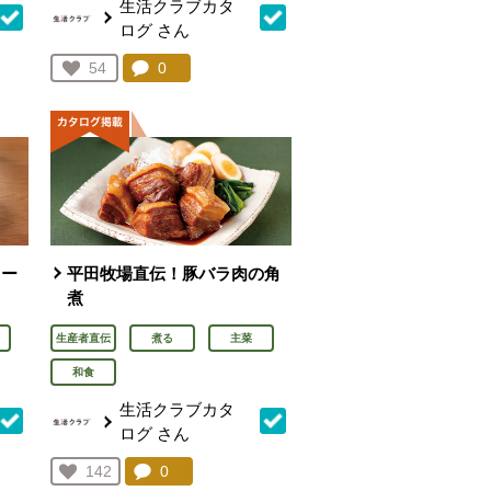
生活クラブカタ
ログ
さん
を見る。
コメント：
0
件。コメントを見る。
お気に入り登録：
54
人が登録
ソー
平田牧場直伝！豚バラ肉の角
煮
生産者直伝
煮る
主菜
和食
生活クラブカタ
ログ
さん
を見る。
コメント：
0
件。コメントを見る。
お気に入り登録：
142
人が登録