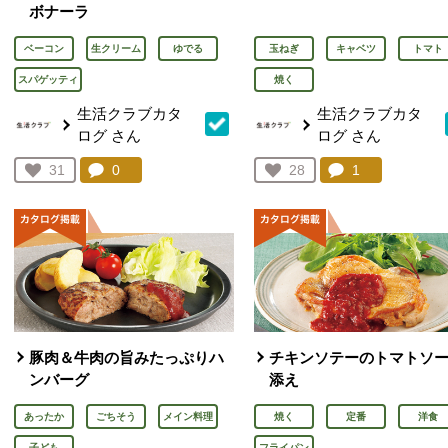
ボナーラ
ベーコン
生クリーム
ゆでる
玉ねぎ
キャベツ
トマト
スパゲッティ
焼く
生活クラブカタ
生活クラブカタ
ログ
さん
ログ
さん
コメント：
0
件。コメントを見る。
コメント：
1
件。コメント
お気に入り登録：
31
お気に入り登録：
28
人が登録
人が登録
豚肉＆牛肉の旨みたっぷりハ
チキンソテーのトマトソ
ンバーグ
添え
あったか
ごちそう
メイン料理
焼く
定番
洋食
子ども
フライパン