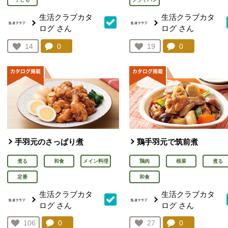
生活クラブカタ
生活クラブカタ
ログ
さん
ログ
さん
コメント：
0
件。コメントを見る。
コメント：
0
件。コメント
お気に入り登録：
14
お気に入り登録：
19
人が登録
人が登録
手羽元のさっぱり煮
鶏手羽元で筑前煮
煮る
和食
メイン料理
鶏肉
根菜
煮る
定番
和食
生活クラブカタ
生活クラブカタ
ログ
さん
ログ
さん
コメント：
0
件。コメントを見る。
コメント：
0
件。コメント
お気に入り登録：
106
お気に入り登録：
27