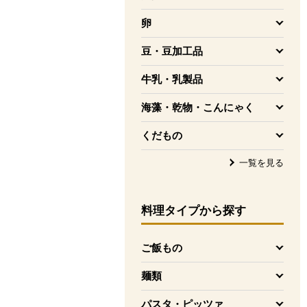
を開く
卵
を開く
豆・豆加工品
を開く
牛乳・乳製品
を開く
海藻・乾物・こんにゃく
を開く
くだもの
を開く
一覧を見る
料理タイプ
から探す
ご飯もの
を開く
麺類
を開く
パスタ・ピッツァ