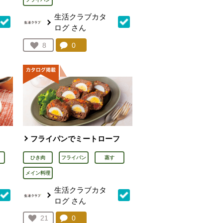
生活クラブカタ
ログ
さん
を見る。
コメント：
0
件。コメントを見る。
お気に入り登録：
8
人が登録
フライパンでミートローフ
ひき肉
フライパン
蒸す
メイン料理
生活クラブカタ
ログ
さん
を見る。
コメント：
0
件。コメントを見る。
お気に入り登録：
21