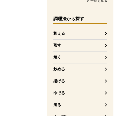
一覧を見る
調理法
から探す
和える
蒸す
焼く
炒める
揚げる
ゆでる
煮る