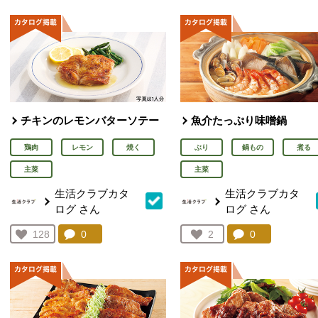
チキンのレモンバターソテー
魚介たっぷり味噌鍋
鶏肉
レモン
焼く
ぶり
鍋もの
煮る
主菜
主菜
生活クラブカタ
生活クラブカタ
ログ
さん
ログ
さん
コメント：
0
件。コメントを見る。
コメント：
0
件。コメント
お気に入り登録：
128
お気に入り登録：
2
人が登録
人が登録