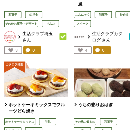
風
和菓子
幼児食
こんにゃく
和菓子
炒める
その他お菓子・デザート
りんご
スイーツ
生活クラブ埼玉
生活クラブカタ
さん
ログ
さん
コメント：
0
件。コメントを見る。
コメント：
0
件。コメント
お気に入り登録：
3
お気に入り登録：
4
人が登録
人が登録
ホットケーキミックスでフル
うちの彩りおはぎ
ーツどら焼き
ホットケーキミックス
牛乳
その他ご飯もの
和菓子