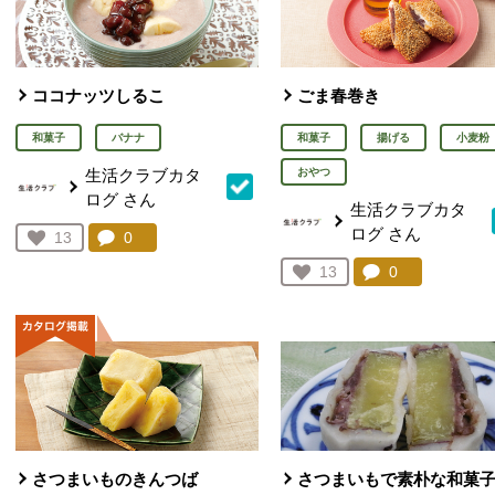
ココナッツしるこ
ごま春巻き
和菓子
バナナ
和菓子
揚げる
小麦粉
生活クラブカタ
おやつ
ログ
さん
生活クラブカタ
ログ
さん
コメント：
0
件。コメントを見る。
お気に入り登録：
13
人が登録
コメント：
0
件。コメント
お気に入り登録：
13
人が登録
さつまいものきんつば
さつまいもで素朴な和菓