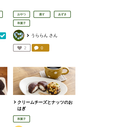
おやつ
蒸す
あずき
和菓子
うららん
さん
コメント：
0
件。コメントを見る。
お気に入り登録：
2
を見る。
人が登録
クリームチーズとナッツのお
はぎ
和菓子