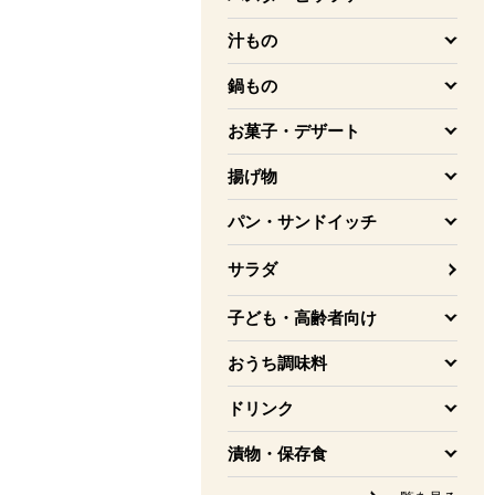
を開く
汁もの
を開く
鍋もの
を開く
お菓子・デザート
を開く
揚げ物
を開く
パン・サンドイッチ
を開く
サラダ
子ども・高齢者向け
を開く
おうち調味料
を開く
ドリンク
を開く
漬物・保存食
を開く