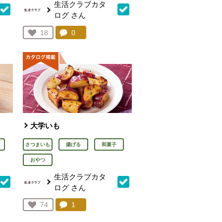
生活クラブカタ
ログ
さん
を見る。
コメント：
0
件。コメントを見る。
お気に入り登録：
18
人が登録
大学いも
さつまいも
揚げる
和菓子
おやつ
生活クラブカタ
ログ
さん
を見る。
コメント：
1
件。コメントを見る。
お気に入り登録：
74
人が登録