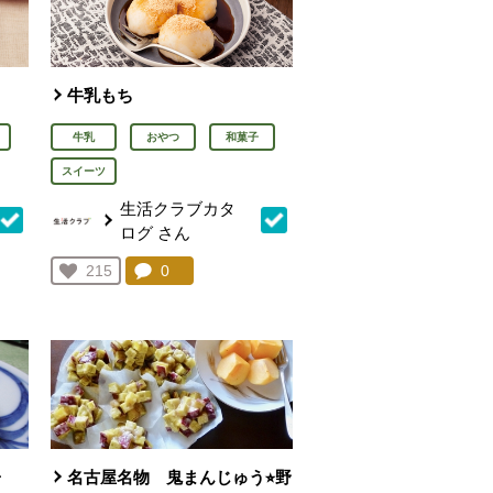
牛乳もち
牛乳
おやつ
和菓子
スイーツ
生活クラブカタ
ログ
さん
を見る。
コメント：
0
件。コメントを見る。
お気に入り登録：
215
人が登録
子
名古屋名物 鬼まんじゅう⭐︎野