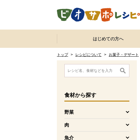
本文へジャンプする。
ページの先頭です。
ここからサイト内共通メニューです。
サイト内共通メニューをスキップする
はじめての方へ
サイト内共通メニューここまで。
ここから現在位置です。
現在位置ここまで
トップ
>
レシピについて
>
お菓子・デザート
ここから消費材検索メニューです。
消費材検索メニューここまで。
ここから本文です。
食材
から探す
野菜
を開く
肉
を開く
魚介