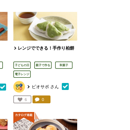
レンジでできる！手作り柏餅
子どもの日
親子で作る
和菓子
電子レンジ
ビオサポ
さん
コメント：
0
件。コメントを見る。
お気に入り登録：
6
を見る。
人が登録