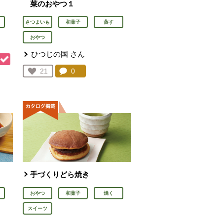
菜のおやつ１
さつまいも
和菓子
蒸す
おやつ
ひつじの国
さん
コメント：
0
件。コメントを見る。
お気に入り登録：
21
人が登録
を見る。
手づくりどら焼き
おやつ
和菓子
焼く
スイーツ