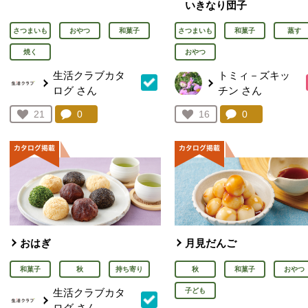
いきなり団子
さつまいも
おやつ
和菓子
さつまいも
和菓子
蒸す
焼く
おやつ
生活クラブカタ
トミィ－ズキッ
ログ
さん
チン
さん
コメント：
0
件。コメントを見る。
コメント：
0
件。コメント
お気に入り登録：
21
お気に入り登録：
16
人が登録
人が登録
おはぎ
月見だんご
和菓子
秋
持ち寄り
秋
和菓子
おやつ
生活クラブカタ
子ども
ログ
さん