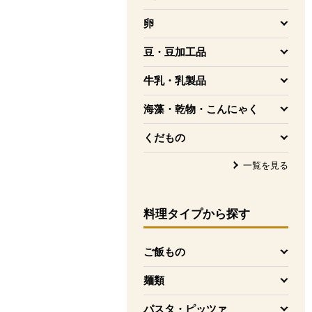
を開く
卵
を開く
豆・豆加工品
を開く
牛乳・乳製品
を開く
海藻・乾物・こんにゃく
を開く
くだもの
を開く
一覧を見る
料理タイプ
から探す
ご飯もの
を開く
麺類
を開く
パスタ・ピッツァ