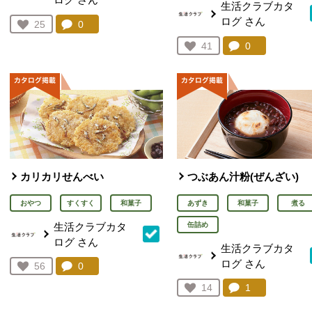
生活クラブカタ
ログ
さん
コメント：
0
件。コメントを見る。
お気に入り登録：
25
人が登録
コメント：
0
件。コメント
お気に入り登録：
41
人が登録
カリカリせんべい
つぶあん汁粉(ぜんざい)
おやつ
すくすく
和菓子
あずき
和菓子
煮る
生活クラブカタ
缶詰め
ログ
さん
生活クラブカタ
ログ
さん
コメント：
0
件。コメントを見る。
お気に入り登録：
56
人が登録
コメント：
1
件。コメント
お気に入り登録：
14
人が登録