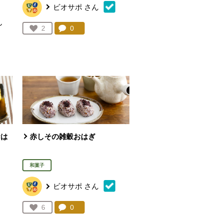
ビオサポ
さん
ん
コメント：
0
件。コメントを見る。
お気に入り登録：
2
人が登録
を見る。
おは
赤しその雑穀おはぎ
和菓子
ビオサポ
さん
を見る。
コメント：
0
件。コメントを見る。
お気に入り登録：
6
人が登録