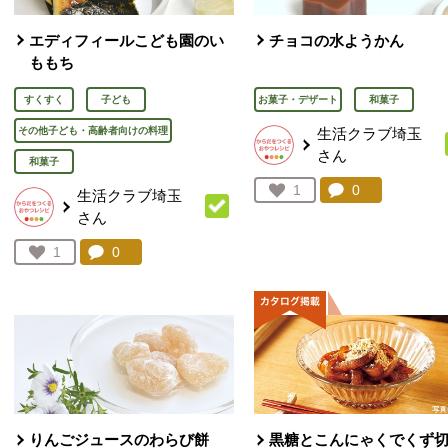
エディフィールこども園のい
チョコの水ようかん
ももち
すくすく
子ども
お菓子・デザート
和菓子
その他子ども・高齢者向けの料理
生活クラブ埼玉
さん
和菓子
コメント：
0
件。コメント
お気に入り登録：
1
生活クラブ埼玉
人が登録
さん
コメント：
0
件。コメントを見る。
お気に入り登録：
1
人が登録
りんごジュースのわらび餅
黒糖とこんにゃくでくず