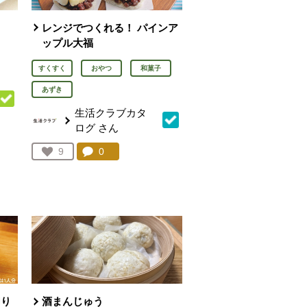
レンジでつくれる！ パインア
ップル大福
すくすく
おやつ
和菓子
あずき
生活クラブカタ
ログ
さん
を見る。
コメント：
0
件。コメントを見る。
お気に入り登録：
9
人が登録
切り
酒まんじゅう