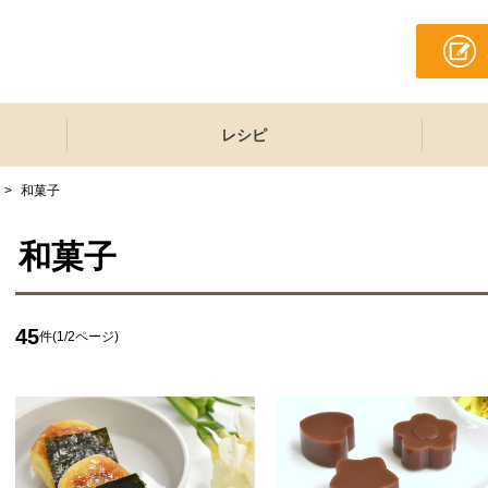
レシピ
>
和菓子
和菓子
45
件(1/2ページ)