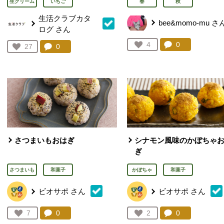
生クリーム
いちご
春
秋
生活クラブカタ
bee&momo-mu
さ
ログ
さん
コメント：
0
件。コメント
お気に入り登録：
4
コメント：
0
件。コメントを見る。
お気に入り登録：
27
人が登録
人が登録
さつまいもおはぎ
シナモン風味のかぼちゃ
ぎ
さつまいも
和菓子
かぼちゃ
和菓子
ビオサポ
さん
ビオサポ
さん
コメント：
0
件。コメントを見る。
コメント：
0
件。コメント
お気に入り登録：
7
お気に入り登録：
2
人が登録
人が登録