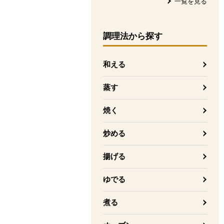
一覧を見る
調理法
から探す
和える
蒸す
焼く
炒める
揚げる
ゆでる
煮る