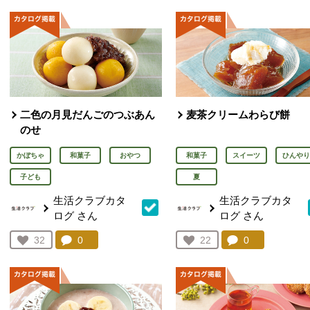
二色の月見だんごのつぶあん
麦茶クリームわらび餅
のせ
かぼちゃ
和菓子
おやつ
和菓子
スイーツ
ひんやり
子ども
夏
生活クラブカタ
生活クラブカタ
ログ
さん
ログ
さん
コメント：
0
件。コメントを見る。
コメント：
0
件。コメント
お気に入り登録：
32
お気に入り登録：
22
人が登録
人が登録