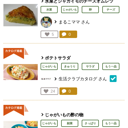
水菜とジャガイモのチーズオムレツ
水菜
じゃがいも
卵
チーズ
まるこママ
さん
コメント：
0
件。コメントを見る。
お気に入り登録：
5
人が登録
ポテトサラダ
じゃがいも
きゅうり
サラダ
もう一品
生活クラブカタログ
さん
コメント：
0
件。コメントを見る。
お気に入り登録：
24
人が登録
じゃがいもの酢の物
じゃがいも
副菜
さっぱり
もう一品