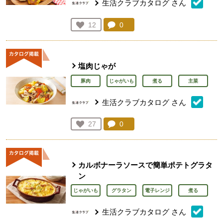
生活クラブカタログ
さん
コメント：
0
件。コメントを見る。
お気に入り登録：
12
人が登録
塩肉じゃが
豚肉
じゃがいも
煮る
主菜
生活クラブカタログ
さん
コメント：
0
件。コメントを見る。
お気に入り登録：
27
人が登録
カルボナーラソースで簡単ポテトグラタ
ン
じゃがいも
グラタン
電子レンジ
煮る
生活クラブカタログ
さん