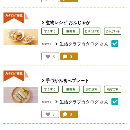
人が登録
煮物レシピ おふじゃが
すくすく
離乳食
とりわけ食
じゃがいも
生活クラブカタログ
さん
コメント：
0
件。コメントを見る。
お気に入り登録：
6
人が登録
手づかみ食べプレート
すくすく
離乳食
おにぎり
混ぜご飯
生活クラブカタログ
さん
コメント：
0
件。コメントを見る。
お気に入り登録：
7
人が登録