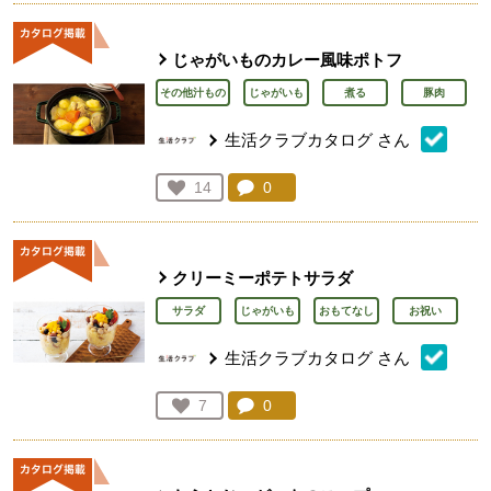
じゃがいものカレー風味ポトフ
その他汁もの
じゃがいも
煮る
豚肉
生活クラブカタログ
さん
コメント：
0
件。コメントを見る。
お気に入り登録：
14
人が登録
クリーミーポテトサラダ
サラダ
じゃがいも
おもてなし
お祝い
生活クラブカタログ
さん
コメント：
0
件。コメントを見る。
お気に入り登録：
7
人が登録