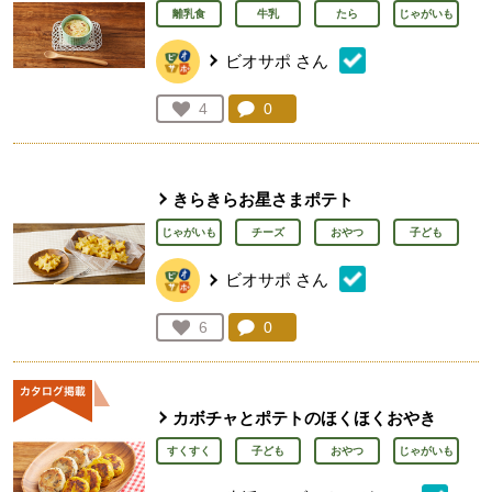
離乳食
牛乳
たら
じゃがいも
ビオサポ
さん
コメント：
0
件。コメントを見る。
お気に入り登録：
4
人が登録
きらきらお星さまポテト
じゃがいも
チーズ
おやつ
子ども
ビオサポ
さん
コメント：
0
件。コメントを見る。
お気に入り登録：
6
人が登録
カボチャとポテトのほくほくおやき
すくすく
子ども
おやつ
じゃがいも