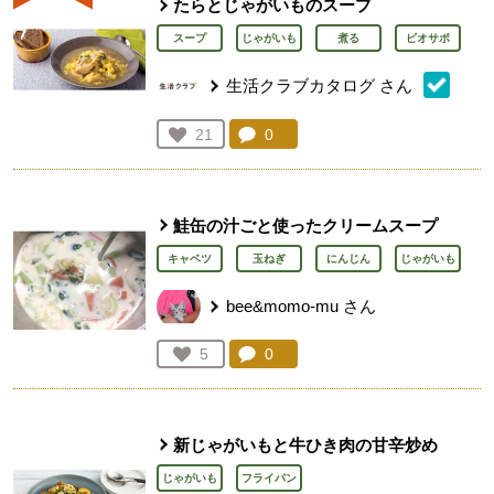
たらとじゃがいものスープ
スープ
じゃがいも
煮る
ビオサポ
生活クラブカタログ
さん
コメント：
0
件。コメントを見る。
お気に入り登録：
21
人が登録
鮭缶の汁ごと使ったクリームスープ
キャベツ
玉ねぎ
にんじん
じゃがいも
bee&momo-mu
さん
コメント：
0
件。コメントを見る。
お気に入り登録：
5
人が登録
新じゃがいもと牛ひき肉の甘辛炒め
じゃがいも
フライパン