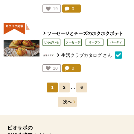
コメント：
0
件。コメントを見る。
お気に入り登録：
19
人が登録
ソーセージとチーズのホクホクポテト
じゃがいも
ソーセージ
オーブン
パーティ
生活クラブカタログ
さん
コメント：
0
件。コメントを見る。
お気に入り登録：
10
人が登録
1
2
…
6
次へ
ビオサポの