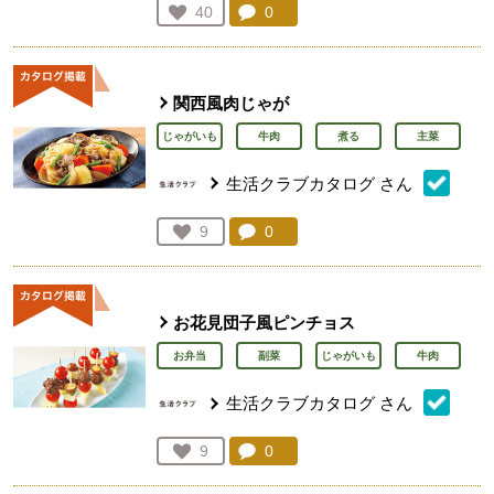
コメント：
0
件。コメントを見る。
お気に入り登録：
40
人が登録
関西風肉じゃが
じゃがいも
牛肉
煮る
主菜
生活クラブカタログ
さん
コメント：
0
件。コメントを見る。
お気に入り登録：
9
人が登録
お花見団子風ピンチョス
お弁当
副菜
じゃがいも
牛肉
生活クラブカタログ
さん
コメント：
0
件。コメントを見る。
お気に入り登録：
9
人が登録