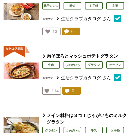
電子レンジ
時短
お手軽
主菜
生活クラブカタログ
さん
コメント：
0
件。コメントを見る。
お気に入り登録：
13
人が登録
肉そぼろとマッシュポテトグラタン
牛肉
じゃがいも
グラタン
オーブン
生活クラブカタログ
さん
コメント：
0
件。コメントを見る。
お気に入り登録：
114
人が登録
メイン材料は３つ！じゃがいものミルク
グラタン
グラタン
じゃがいも
牛乳
お手軽