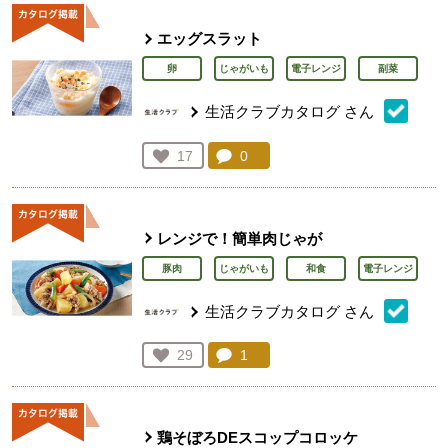
エッグスラット
卵
じゃがいも
電子レンジ
副菜
生活クラブカタログ
さん
コメント：
0
件。コメントを見る。
お気に入り登録：
17
人が登録
レンジで！簡単肉じゃが
豚肉
じゃがいも
和食
電子レンジ
生活クラブカタログ
さん
コメント：
1
件。コメントを見る。
お気に入り登録：
29
人が登録
鶏そぼろDEスコップコロッケ