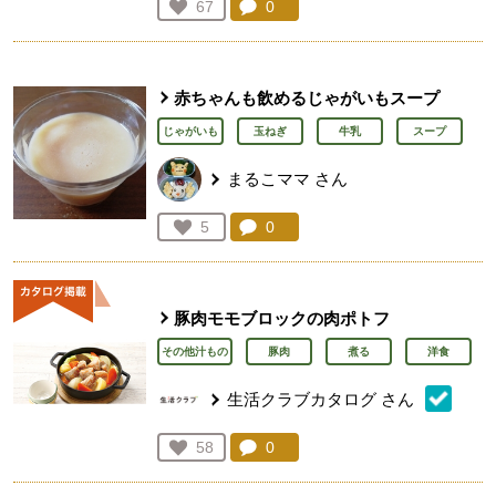
コメント：
0
件。コメントを見る。
お気に入り登録：
67
人が登録
赤ちゃんも飲めるじゃがいもスープ
じゃがいも
玉ねぎ
牛乳
スープ
まるこママ
さん
コメント：
0
件。コメントを見る。
お気に入り登録：
5
人が登録
豚肉モモブロックの肉ポトフ
その他汁もの
豚肉
煮る
洋食
生活クラブカタログ
さん
コメント：
0
件。コメントを見る。
お気に入り登録：
58
人が登録