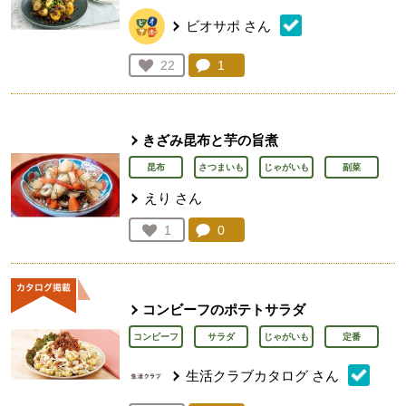
ビオサポ
さん
コメント：
1
件。コメントを見る。
お気に入り登録：
22
人が登録
きざみ昆布と芋の旨煮
昆布
さつまいも
じゃがいも
副菜
えり
さん
コメント：
0
件。コメントを見る。
お気に入り登録：
1
人が登録
コンビーフのポテトサラダ
コンビーフ
サラダ
じゃがいも
定番
生活クラブカタログ
さん