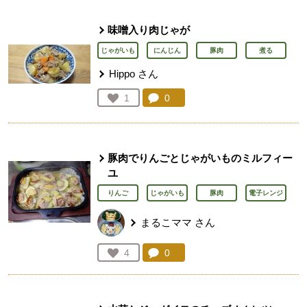
味噌入り肉じゃが
じゃがいも
にんじん
豚肉
煮る
Hippo
さん
コメント：
0
件。コメントを見る。
お気に入り登録：
1
人が登録
豚肉でりんごとじゃがいものミルフィー
ユ
りんご
じゃがいも
豚肉
電子レンジ
まるこママ
さん
コメント：
0
件。コメントを見る。
お気に入り登録：
4
人が登録