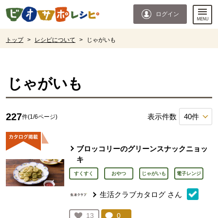
本文へジャンプする。
ページの先頭です。
ログイン
ここからサイト内共通メニューです。
サイト内共通メニューをスキップする
サイト内共通メニューここまで。
ここから現在位置です。
トップ
>
レシピについて
>
じゃがいも
現在位置ここまで
じゃがいも
227
表示件数
件(1/6ページ)
ブロッコリーのグリーンスナックニョッ
キ
すくすく
おやつ
じゃがいも
電子レンジ
生活クラブカタログ
さん
コメント：
0
件。コメントを見る。
お気に入り登録：
13