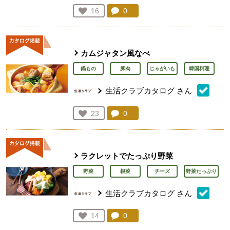
コメント：
0
件。コメントを見る。
お気に入り登録：
16
人が登録
カムジャタン風なべ
鍋もの
豚肉
じゃがいも
韓国料理
生活クラブカタログ
さん
コメント：
0
件。コメントを見る。
お気に入り登録：
23
人が登録
ラクレットでたっぷり野菜
野菜
根菜
チーズ
野菜たっぷり
生活クラブカタログ
さん
コメント：
0
件。コメントを見る。
お気に入り登録：
14
人が登録