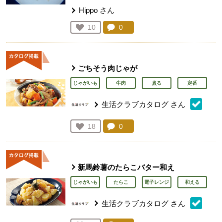
Hippo
さん
コメント：
0
件。コメントを見る。
お気に入り登録：
10
人が登録
ごちそう肉じゃが
じゃがいも
牛肉
煮る
定番
生活クラブカタログ
さん
コメント：
0
件。コメントを見る。
お気に入り登録：
18
人が登録
新馬鈴薯のたらこバター和え
じゃがいも
たらこ
電子レンジ
和える
生活クラブカタログ
さん