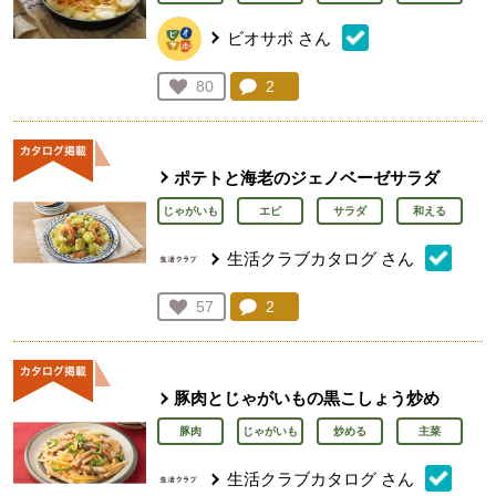
ビオサポ
さん
コメント：
2
件。コメントを見る。
お気に入り登録：
80
人が登録
ポテトと海老のジェノベーゼサラダ
じゃがいも
エビ
サラダ
和える
生活クラブカタログ
さん
コメント：
2
件。コメントを見る。
お気に入り登録：
57
人が登録
豚肉とじゃがいもの黒こしょう炒め
豚肉
じゃがいも
炒める
主菜
生活クラブカタログ
さん