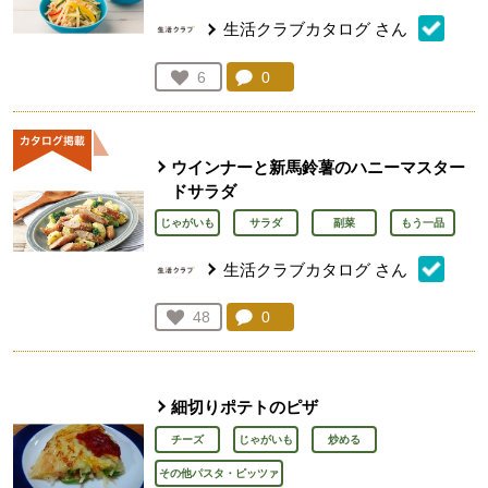
生活クラブカタログ
さん
コメント：
0
件。コメントを見る。
お気に入り登録：
6
人が登録
ウインナーと新馬鈴薯のハニーマスター
ドサラダ
じゃがいも
サラダ
副菜
もう一品
生活クラブカタログ
さん
コメント：
0
件。コメントを見る。
お気に入り登録：
48
人が登録
細切りポテトのピザ
チーズ
じゃがいも
炒める
その他パスタ・ピッツァ