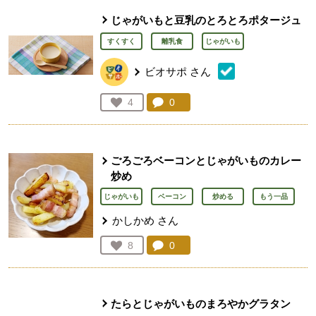
じゃがいもと豆乳のとろとろポタージュ
すくすく
離乳食
じゃがいも
ビオサポ
さん
コメント：
0
件。コメントを見る。
お気に入り登録：
4
人が登録
ごろごろベーコンとじゃがいものカレー
炒め
じゃがいも
ベーコン
炒める
もう一品
かしかめ
さん
コメント：
0
件。コメントを見る。
お気に入り登録：
8
人が登録
たらとじゃがいものまろやかグラタン