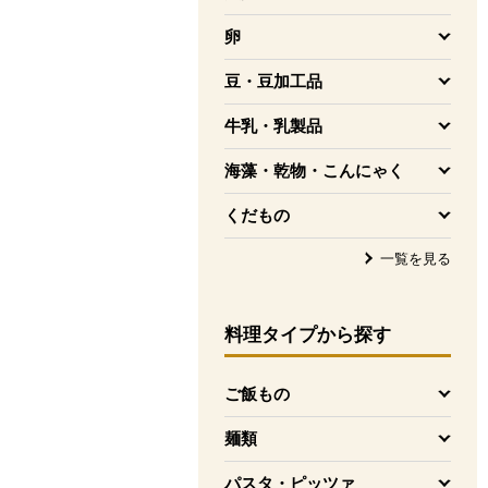
を開く
卵
を開く
豆・豆加工品
を開く
牛乳・乳製品
を開く
海藻・乾物・こんにゃく
を開く
くだもの
を開く
一覧を見る
料理タイプ
から探す
ご飯もの
を開く
麺類
を開く
パスタ・ピッツァ