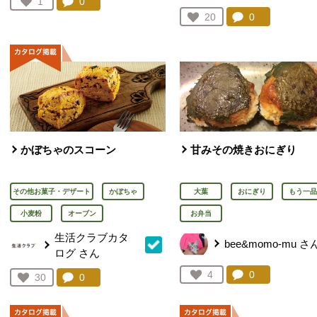
コメント：
0
件。コメントを見る。
お気に入り登録：
1
人が登録
コメント：
0
件。コメント
お気に入り登録：
20
人が登録
かぼちゃのスコーン
甘みその焼きおにぎり
その他お菓子・デザート
かぼちゃ
大葉
おにぎり
もう一品
小麦粉
オーブン
お弁当
生活クラブカタ
bee&momo-mu
さ
ログ
さん
コメント：
0
件。コメント
お気に入り登録：
4
コメント：
0
件。コメントを見る。
お気に入り登録：
30
人が登録
人が登録