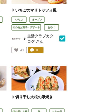
ペ
いちごのマリトッツォ風
いちご
オーブン
その他お菓子・デザート
おやつ
生活クラブカタ
ログ
さん
を見る。
コメント：
0
件。コメントを見る。
お気に入り登録：
41
人が登録
フ
切り干し大根の厚焼き
切り干し大根
卵
もう一品