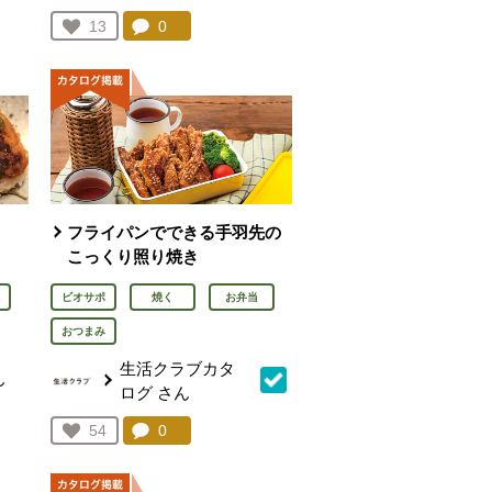
を見る。
コメント：
0
件。コメントを見る。
お気に入り登録：
13
人が登録
フライパンでできる手羽先の
こっくり照り焼き
ビオサポ
焼く
お弁当
おつまみ
生活クラブカタ
ん
ログ
さん
を見る。
コメント：
0
件。コメントを見る。
お気に入り登録：
54
人が登録