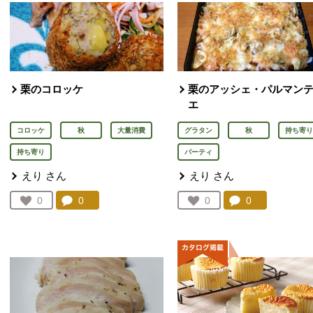
栗のコロッケ
栗のアッシェ・パルマン
エ
コロッケ
秋
大量消費
グラタン
秋
持ち寄り
持ち寄り
パーティ
えり
さん
えり
さん
コメント：
0
件。コメントを見る。
コメント：
0
件。コメント
お気に入り登録：
0
お気に入り登録：
0
人が登録
人が登録