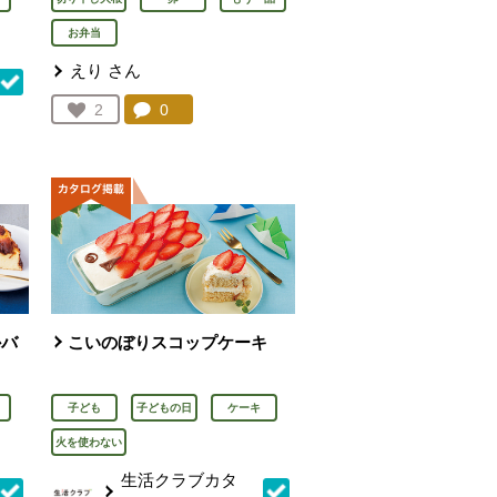
お弁当
えり
さん
コメント：
0
件。コメントを見る。
お気に入り登録：
2
人が登録
を見る。
かバ
こいのぼりスコップケーキ
子ども
子どもの日
ケーキ
火を使わない
生活クラブカタ