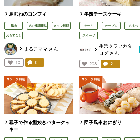
鳥むねのコンフィ
半熟チーズケーキ
鶏肉
その他調理法
メイン料理
ケーキ
オーブン
おやつ
おもてなし
スイーツ
生活クラブカタ
まるこママ
さん
ログ
さん
コメント：
0
件。コメントを見る。
お気に入り登録：
10
コメント：
2
件。コメント
お気に入り登録：
208
人が登録
人が登録
親子で作る型抜きバタークッ
団子風串おにぎり
キー