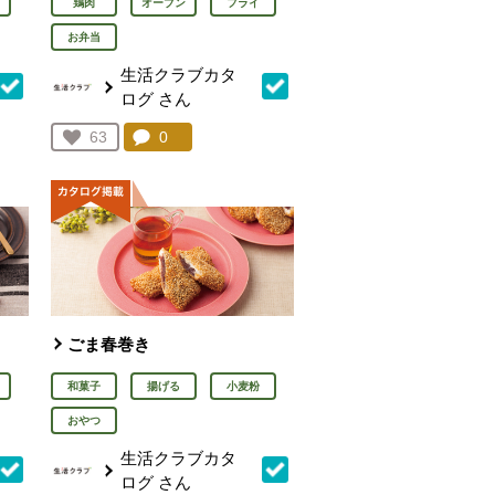
鶏肉
オーブン
フライ
お弁当
生活クラブカタ
ログ
さん
を見る。
コメント：
0
件。コメントを見る。
お気に入り登録：
63
人が登録
ごま春巻き
和菓子
揚げる
小麦粉
おやつ
生活クラブカタ
ログ
さん