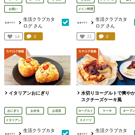
お祝い
メイン料理
生活クラブカタ
生活クラブカタ
ログ
さん
ログ
さん
コメント：
0
件。コメントを見る。
コメント：
0
件。コメント
お気に入り登録：
14
お気に入り登録：
21
人が登録
人が登録
イタリアンおにぎり
水切りヨーグルトで爽や
スクチーズケーキ風
おにぎり
お弁当
お花見
ヨーグルト
ケーキ
オーブン
イタリアン
スイーツ
生活クラブカタ
生活クラブカタ