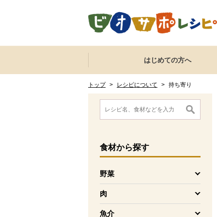
本文へジャンプする。
ページの先頭です。
ここからサイト内共通メニューです。
サイト内共通メニューをスキップする
はじめての方へ
サイト内共通メニューここまで。
ここから現在位置です。
現在位置ここまで
トップ
>
レシピについて
>
持ち寄り
ここから消費材検索メニューです。
消費材検索メニューここまで。
ここから本文です。
食材
から探す
野菜
を開く
肉
を開く
魚介