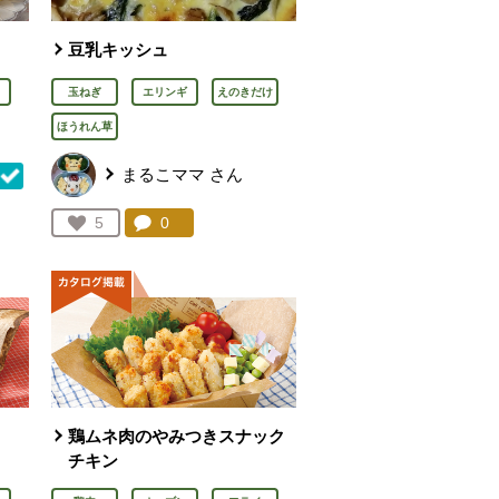
豆乳キッシュ
玉ねぎ
エリンギ
えのきだけ
ほうれん草
まるこママ
さん
コメント：
0
件。コメントを見る。
お気に入り登録：
5
を見る。
人が登録
鶏ムネ肉のやみつきスナック
チキン