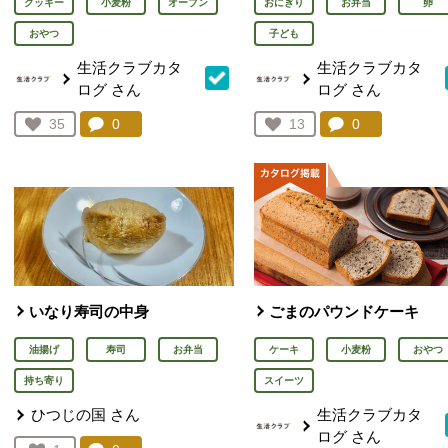
クッキー
小麦粉
オーブン
おにぎり
お弁当
卵
おやつ
子ども
生活クラブカタ
生活クラブカタ
ログ
さん
ログ
さん
コメント：
0
件。コメントを見る。
コメント：
0
件。コメント
お気に入り登録：
35
お気に入り登録：
13
人が登録
人が登録
いなり寿司の中身
ごまのパウンドケーキ
油揚げ
寿司
お弁当
ケーキ
小麦粉
おやつ
持ち寄り
スイーツ
ひつじの国
さん
生活クラブカタ
ログ
さん