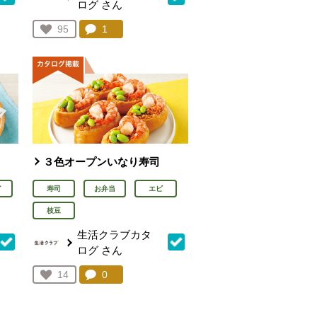
ログ
さん
を見る。
コメント：
1
件。コメントを見る。
お気に入り登録：
95
人が登録
３色オープンいなり寿司
イ
寿司
お弁当
エビ
枝豆
生活クラブカタ
ログ
さん
を見る。
コメント：
0
件。コメントを見る。
お気に入り登録：
14
人が登録