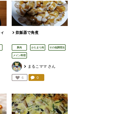
ティ
炊飯器で角煮
豚肉
かたまり肉
その他調理法
メイン料理
まるこママ
さん
を見る。
コメント：
0
件。コメントを見る。
お気に入り登録：
6
人が登録