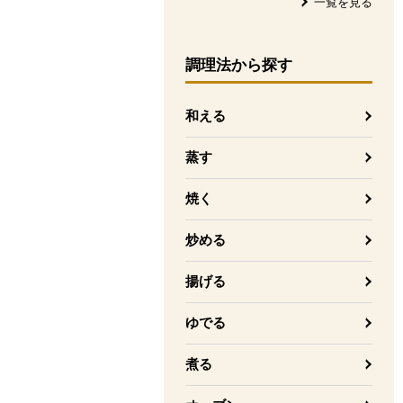
一覧を見る
調理法
から探す
和える
蒸す
焼く
炒める
揚げる
ゆでる
煮る