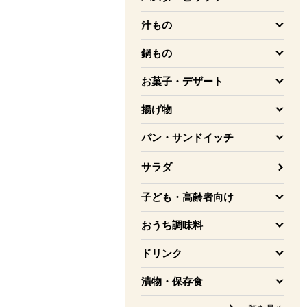
を開く
汁もの
を開く
鍋もの
を開く
お菓子・デザート
を開く
揚げ物
を開く
パン・サンドイッチ
を開く
サラダ
子ども・高齢者向け
を開く
おうち調味料
を開く
ドリンク
を開く
漬物・保存食
を開く