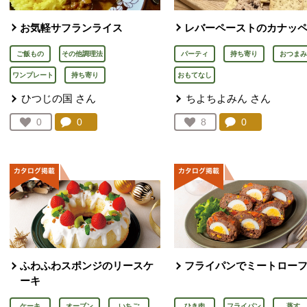
お気軽サフランライス
レバーペーストのカナッ
ご飯もの
その他調理法
パーティ
持ち寄り
おつまみ
ワンプレート
持ち寄り
おもてなし
ひつじの国
さん
ちよちよみん
さん
コメント：
0
件。コメントを見る。
コメント：
0
件。コメント
お気に入り登録：
0
お気に入り登録：
8
人が登録
人が登録
ふわふわスポンジのリースケ
フライパンでミートロー
ーキ
ケーキ
オーブン
いちご
ひき肉
フライパン
蒸す