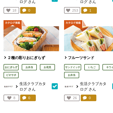
ログ
さん
ログ
さん
コメント：
0
件。コメントを見る。
コメント：
1
件。コメント
お気に入り登録：
18
お気に入り登録：
253
人が登録
人が登録
２種の彩りおにぎらず
フルーツサンド
おにぎらず
お弁当
お花見
サンドイッチ
いちご
キウ
ビオサポ
お弁当
生活クラブカタ
生活クラブカタ
ログ
さん
ログ
さん
コメント：
0
件。コメントを見る。
コメント：
0
件。コメント
お気に入り登録：
8
お気に入り登録：
26
人が登録
人が登録