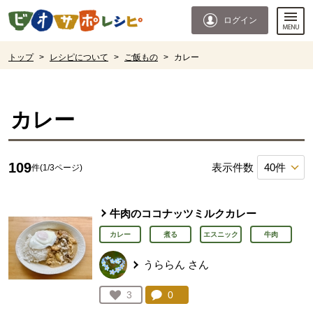
本文へジャンプする。
ページの先頭です。
ログイン
ここからサイト内共通メニューです。
サイト内共通メニューをスキップする
サイト内共通メニューここまで。
ここから現在位置です。
トップ
>
レシピについて
>
ご飯もの
>
カレー
現在位置ここまで
カレー
109
表示件数
件(1/3ページ)
牛肉のココナッツミルクカレー
カレー
煮る
エスニック
牛肉
うららん
さん
コメント：
0
件。コメントを見る。
お気に入り登録：
3
人が登録