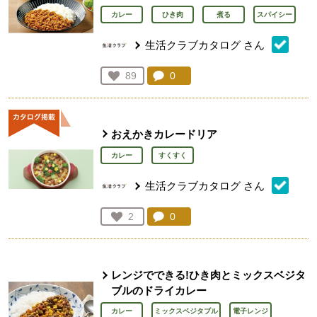
カレー
ひき肉
煮る
スパイシー
生活クラブカタログ
さん
コメント：
0
件。コメントを見る。
お気に入り登録：
89
人が登録
おえかきカレードリア
カレー
すくすく
生活クラブカタログ
さん
コメント：
0
件。コメントを見る。
お気に入り登録：
2
人が登録
レンジでできる!ひき肉とミックスベジタ
ブルのドライカレー
カレー
ミックスベジタブル
電子レンジ