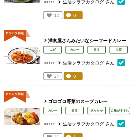
生活クラブカタログ
さん
コメント：
0
件。コメントを見る。
お気に入り登録：
12
人が登録
洋食屋さんみたいなシーフードカレー
エビ
カレー
煮る
主菜
生活クラブカタログ
さん
コメント：
0
件。コメントを見る。
お気に入り登録：
24
人が登録
ゴロゴロ野菜のスープカレー
カレー
煮る
あったか
ご飯がすすむ
生活クラブカタログ
さん