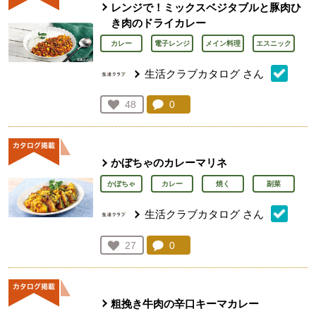
レンジで！ミックスベジタブルと豚肉ひ
き肉のドライカレー
カレー
電子レンジ
メイン料理
エスニック
生活クラブカタログ
さん
コメント：
0
件。コメントを見る。
お気に入り登録：
48
人が登録
かぼちゃのカレーマリネ
かぼちゃ
カレー
焼く
副菜
生活クラブカタログ
さん
コメント：
0
件。コメントを見る。
お気に入り登録：
27
人が登録
粗挽き牛肉の辛口キーマカレー