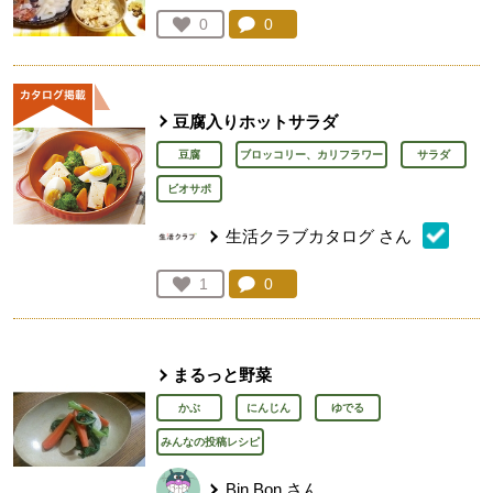
コメント：
0
件。コメントを見る。
お気に入り登録：
0
人が登録
豆腐入りホットサラダ
豆腐
ブロッコリー、カリフラワー
サラダ
ビオサポ
生活クラブカタログ
さん
コメント：
0
件。コメントを見る。
お気に入り登録：
1
人が登録
まるっと野菜
かぶ
にんじん
ゆでる
みんなの投稿レシピ
Bin Bon
さん