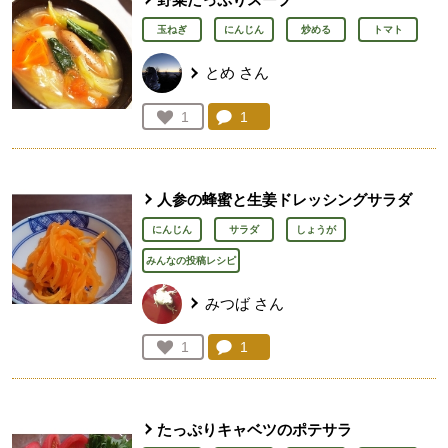
玉ねぎ
にんじん
炒める
トマト
とめ
さん
コメント：
1
件。コメントを見る。
お気に入り登録：
1
人が登録
人参の蜂蜜と生姜ドレッシングサラダ
にんじん
サラダ
しょうが
みんなの投稿レシピ
みつば
さん
コメント：
1
件。コメントを見る。
お気に入り登録：
1
人が登録
たっぷりキャベツのポテサラ