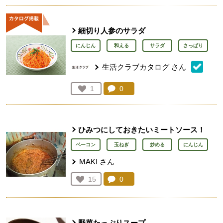
細切り人参のサラダ
にんじん
和える
サラダ
さっぱり
生活クラブカタログ
さん
コメント：
0
件。コメントを見る。
お気に入り登録：
1
人が登録
ひみつにしておきたいミートソース！
ベーコン
玉ねぎ
炒める
にんじん
MAKI
さん
コメント：
0
件。コメントを見る。
お気に入り登録：
15
人が登録
野菜たっぷりスープ