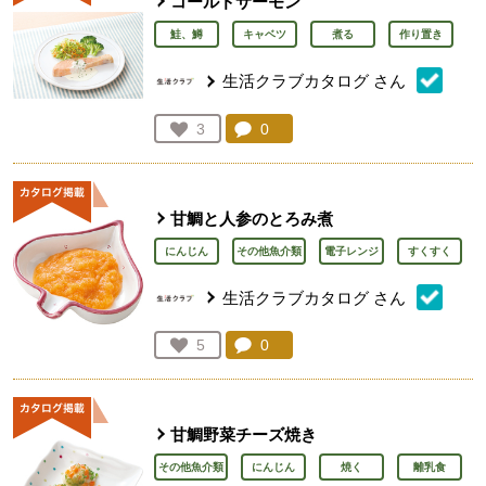
コールドサーモン
鮭、鱒
キャベツ
煮る
作り置き
生活クラブカタログ
さん
コメント：
0
件。コメントを見る。
お気に入り登録：
3
人が登録
甘鯛と人参のとろみ煮
にんじん
その他魚介類
電子レンジ
すくすく
生活クラブカタログ
さん
コメント：
0
件。コメントを見る。
お気に入り登録：
5
人が登録
甘鯛野菜チーズ焼き
その他魚介類
にんじん
焼く
離乳食