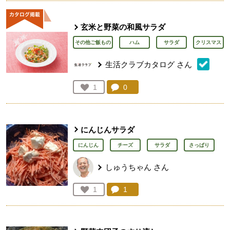
玄米と野菜の和風サラダ
その他ご飯もの
ハム
サラダ
クリスマス
生活クラブカタログ
さん
コメント：
0
件。コメントを見る。
お気に入り登録：
1
人が登録
にんじんサラダ
にんじん
チーズ
サラダ
さっぱり
しゅうちゃん
さん
コメント：
1
件。コメントを見る。
お気に入り登録：
1
人が登録