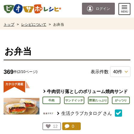
本文へジャンプする。
ページの先頭です。
ログイン
ここからサイト内共通メニューです。
サイト内共通メニューをスキップする
サイト内共通メニューここまで。
ここから現在位置です。
トップ
>
レシピについて
>
お弁当
現在位置ここまで
お弁当
369
表示件数
件(2/10ページ)
牛肉切り落としのボリューム焼肉サンド
牛肉
サンドイッチ
野菜たっぷり
がっつり
生活クラブカタログ
さん
コメント：
0
件。コメントを見る。
お気に入り登録：
12
人が登録