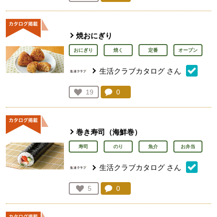
人が登録
焼おにぎり
おにぎり
焼く
定番
オーブン
生活クラブカタログ
さん
コメント：
0
件。コメントを見る。
お気に入り登録：
19
人が登録
巻き寿司（海鮮巻）
寿司
のり
魚介
お弁当
生活クラブカタログ
さん
コメント：
0
件。コメントを見る。
お気に入り登録：
5
人が登録