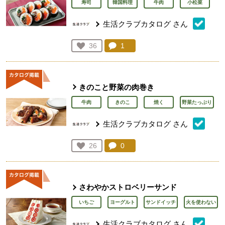
寿司
韓国料理
牛肉
小松菜
生活クラブカタログ
さん
コメント：
1
件。コメントを見る。
お気に入り登録：
36
人が登録
きのこと野菜の肉巻き
牛肉
きのこ
焼く
野菜たっぷり
生活クラブカタログ
さん
コメント：
0
件。コメントを見る。
お気に入り登録：
26
人が登録
さわやかストロベリーサンド
いちご
ヨーグルト
サンドイッチ
火を使わない
生活クラブカタログ
さん