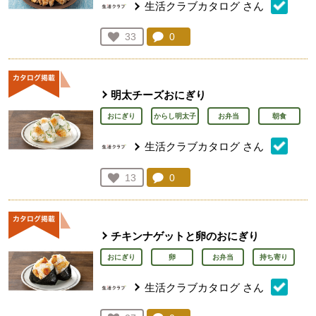
生活クラブカタログ
さん
コメント：
0
件。コメントを見る。
お気に入り登録：
33
人が登録
明太チーズおにぎり
おにぎり
からし明太子
お弁当
朝食
生活クラブカタログ
さん
コメント：
0
件。コメントを見る。
お気に入り登録：
13
人が登録
チキンナゲットと卵のおにぎり
おにぎり
卵
お弁当
持ち寄り
生活クラブカタログ
さん