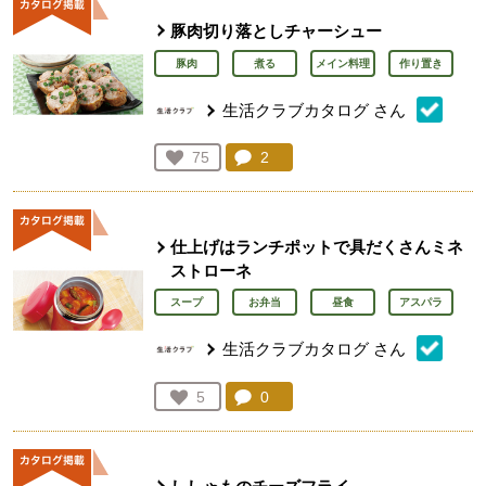
豚肉切り落としチャーシュー
豚肉
煮る
メイン料理
作り置き
生活クラブカタログ
さん
コメント：
2
件。コメントを見る。
お気に入り登録：
75
人が登録
仕上げはランチポットで具だくさんミネ
ストローネ
スープ
お弁当
昼食
アスパラ
生活クラブカタログ
さん
コメント：
0
件。コメントを見る。
お気に入り登録：
5
人が登録