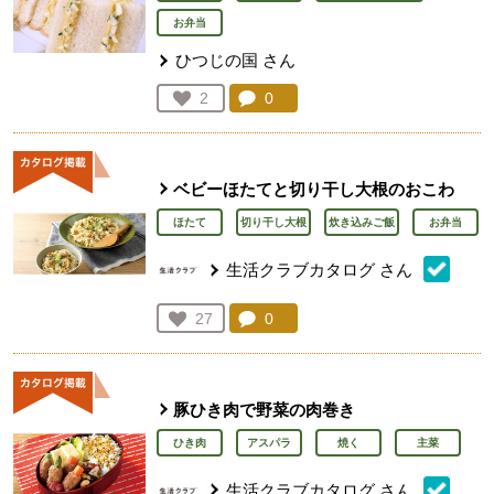
お弁当
ひつじの国
さん
コメント：
0
件。コメントを見る。
お気に入り登録：
2
人が登録
ベビーほたてと切り干し大根のおこわ
ほたて
切り干し大根
炊き込みご飯
お弁当
生活クラブカタログ
さん
コメント：
0
件。コメントを見る。
お気に入り登録：
27
人が登録
豚ひき肉で野菜の肉巻き
ひき肉
アスパラ
焼く
主菜
生活クラブカタログ
さん