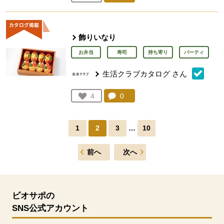
人が登録
飾りいなり
お弁当
寿司
持ち寄り
パーティ
生活クラブカタログ
さん
コメント：
0
件。コメントを見る。
お気に入り登録：
4
人が登録
1
2
3
…
10
前へ
次へ
ビオサポの
SNS公式アカウント