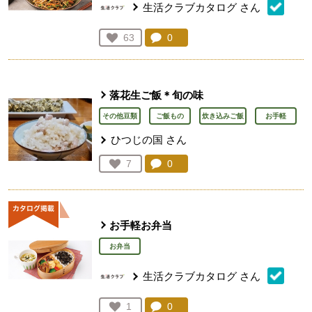
生活クラブカタログ
さん
コメント：
0
件。コメントを見る。
お気に入り登録：
63
人が登録
落花生ご飯＊旬の味
その他豆類
ご飯もの
炊き込みご飯
お手軽
ひつじの国
さん
コメント：
0
件。コメントを見る。
お気に入り登録：
7
人が登録
お手軽お弁当
お弁当
生活クラブカタログ
さん
コメント：
0
件。コメントを見る。
お気に入り登録：
1