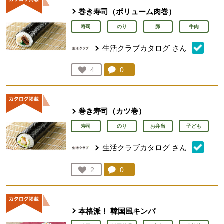
巻き寿司（ボリューム肉巻）
寿司
のり
卵
牛肉
生活クラブカタログ
さん
コメント：
0
件。コメントを見る。
お気に入り登録：
4
人が登録
巻き寿司（カツ巻）
寿司
のり
お弁当
子ども
生活クラブカタログ
さん
コメント：
0
件。コメントを見る。
お気に入り登録：
2
人が登録
本格派！ 韓国風キンパ