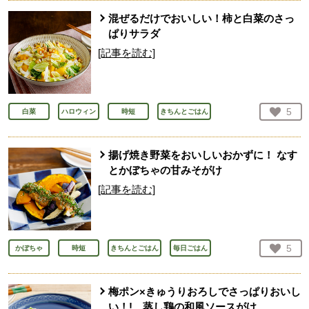
混ぜるだけでおいしい！柿と白菜のさっ
ぱりサラダ
[記事を読む]
お気
5
白菜
ハロウィン
時短
きちんとごはん
人が
揚げ焼き野菜をおいしいおかずに！ なす
とかぼちゃの甘みそがけ
[記事を読む]
お気
5
かぼちゃ
時短
きちんとごはん
毎日ごはん
人が
梅ポン×きゅうりおろしでさっぱりおいし
い！! 蒸し鶏の和風ソースがけ