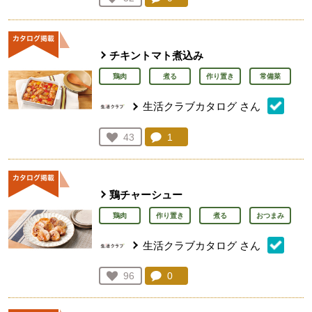
人が登録
チキントマト煮込み
鶏肉
煮る
作り置き
常備菜
生活クラブカタログ
さん
コメント：
1
件。コメントを見る。
お気に入り登録：
43
人が登録
鶏チャーシュー
鶏肉
作り置き
煮る
おつまみ
生活クラブカタログ
さん
コメント：
0
件。コメントを見る。
お気に入り登録：
96
人が登録