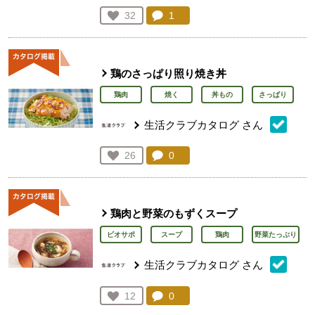
コメント：
1
件。コメントを見る。
お気に入り登録：
32
人が登録
鶏のさっぱり照り焼き丼
鶏肉
焼く
丼もの
さっぱり
生活クラブカタログ
さん
コメント：
0
件。コメントを見る。
お気に入り登録：
26
人が登録
鶏肉と野菜のもずくスープ
ビオサポ
スープ
鶏肉
野菜たっぷり
生活クラブカタログ
さん
コメント：
0
件。コメントを見る。
お気に入り登録：
12
人が登録