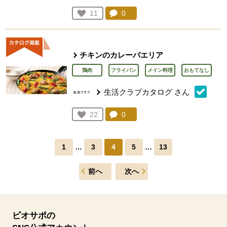
コメント：
0
件。コメントを見る。
お気に入り登録：
11
人が登録
チキンのカレーパエリア
鶏肉
フライパン
メイン料理
おもてなし
生活クラブカタログ
さん
コメント：
0
件。コメントを見る。
お気に入り登録：
22
人が登録
1
…
3
4
5
…
13
前へ
次へ
ビオサポの