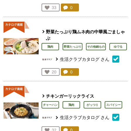
コメント：
0
件。コメントを見る。
お気に入り登録：
33
人が登録
野菜たっぷり鶏ムネ肉の中華風ごましゃ
ぶ
鶏肉
野菜たっぷり
その他鍋もの
ゆでる
生活クラブカタログ
さん
コメント：
0
件。コメントを見る。
お気に入り登録：
20
人が登録
チキンガーリックライス
チャーハン
鶏肉
がっつり
スパイシー
生活クラブカタログ
さん
コメント：
0
件。コメントを見る。
お気に入り登録：
32