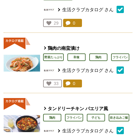
生活クラブカタログ
さん
コメント：
0
件。コメントを見る。
お気に入り登録：
29
人が登録
鶏肉の南蛮漬け
野菜たっぷり
和食
鶏肉
フライパン
生活クラブカタログ
さん
コメント：
0
件。コメントを見る。
お気に入り登録：
33
人が登録
タンドリーチキン パエリア風
鶏肉
フライパン
子ども
炊き込みご飯
生活クラブカタログ
さん