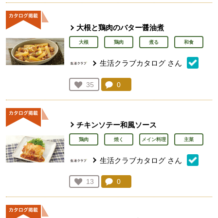
大根と鶏肉のバター醤油煮
大根
鶏肉
煮る
和食
生活クラブカタログ
さん
コメント：
0
件。コメントを見る。
お気に入り登録：
35
人が登録
チキンソテー和風ソース
鶏肉
焼く
メイン料理
主菜
生活クラブカタログ
さん
コメント：
0
件。コメントを見る。
お気に入り登録：
13
人が登録