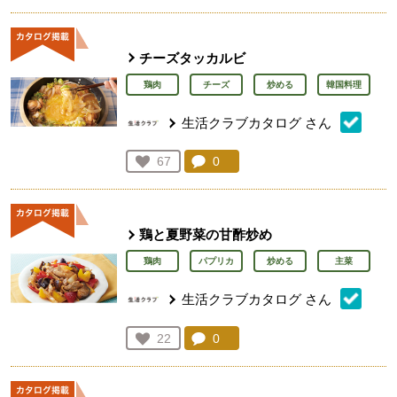
チーズタッカルビ
鶏肉
チーズ
炒める
韓国料理
生活クラブカタログ
さん
コメント：
0
件。コメントを見る。
お気に入り登録：
67
人が登録
鶏と夏野菜の甘酢炒め
鶏肉
パプリカ
炒める
主菜
生活クラブカタログ
さん
コメント：
0
件。コメントを見る。
お気に入り登録：
22
人が登録