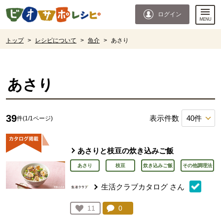
本文へジャンプする。
ページの先頭です。
ログイン
ここからサイト内共通メニューです。
サイト内共通メニューをスキップする
サイト内共通メニューここまで。
ここから現在位置です。
トップ
>
レシピについて
>
魚介
>
あさり
現在位置ここまで
あさり
39
表示件数
件(1/1ページ)
あさりと枝豆の炊き込みご飯
あさり
枝豆
炊き込みご飯
その他調理法
生活クラブカタログ
さん
コメント：
0
件。コメントを見る。
お気に入り登録：
11
人が登録