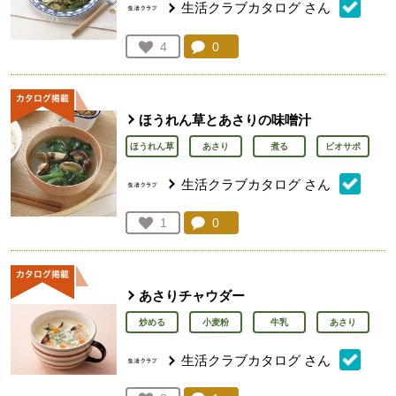
生活クラブカタログ
さん
コメント：
0
件。コメントを見る。
お気に入り登録：
4
人が登録
ほうれん草とあさりの味噌汁
ほうれん草
あさり
煮る
ビオサポ
生活クラブカタログ
さん
コメント：
0
件。コメントを見る。
お気に入り登録：
1
人が登録
あさりチャウダー
炒める
小麦粉
牛乳
あさり
生活クラブカタログ
さん