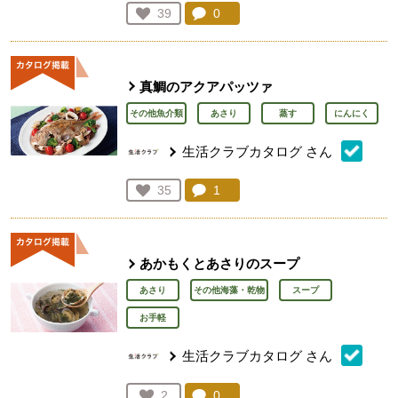
コメント：
0
件。コメントを見る。
お気に入り登録：
39
人が登録
真鯛のアクアパッツァ
その他魚介類
あさり
蒸す
にんにく
生活クラブカタログ
さん
コメント：
1
件。コメントを見る。
お気に入り登録：
35
人が登録
あかもくとあさりのスープ
あさり
その他海藻・乾物
スープ
お手軽
生活クラブカタログ
さん
コメント：
0
件。コメントを見る。
お気に入り登録：
2