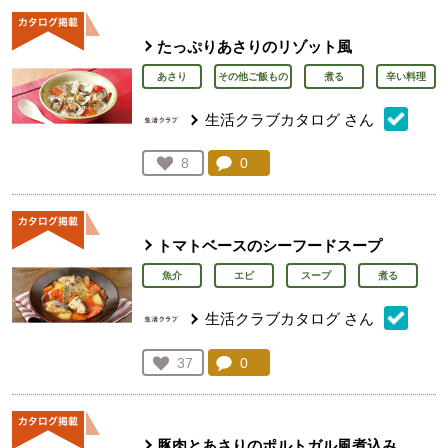
たっぷりあさりのリゾット風
あさり
その他ご飯もの
煮る
辛い料理
生活クラブカタログ
さん
コメント：
0
件。コメントを見る。
お気に入り登録：
8
人が登録
トマトベースのシーフードスープ
魚介
エビ
スープ
煮る
生活クラブカタログ
さん
コメント：
0
件。コメントを見る。
お気に入り登録：
37
人が登録
豚肉とあさりのポルトガル風煮込み