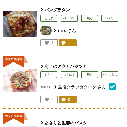
パングラタン
玉ねぎ
ベーコン
焼く
ハム
miro
さん
コメント：
1
件。コメントを見る。
お気に入り登録：
1
人が登録
あじのアクアパッツア
あさり
にんにく
焼く
おもてなし
生活クラブカタログ
さん
コメント：
0
件。コメントを見る。
お気に入り登録：
2
人が登録
あさりと生姜のパスタ