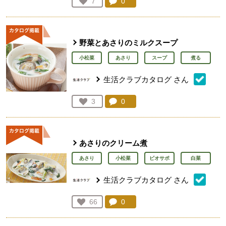
コメント：
0
件。コメントを見る。
お気に入り登録：
7
人が登録
野菜とあさりのミルクスープ
小松菜
あさり
スープ
煮る
生活クラブカタログ
さん
コメント：
0
件。コメントを見る。
お気に入り登録：
3
人が登録
あさりのクリーム煮
あさり
小松菜
ビオサポ
白菜
生活クラブカタログ
さん
コメント：
0
件。コメントを見る。
お気に入り登録：
66
人が登録