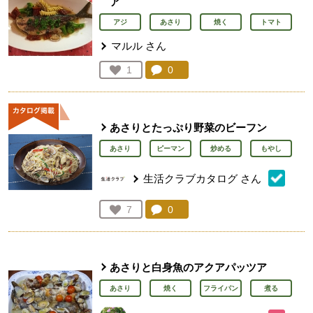
ア
アジ
あさり
焼く
トマト
マルル
さん
コメント：
0
件。コメントを見る。
お気に入り登録：
1
人が登録
あさりとたっぷり野菜のビーフン
あさり
ピーマン
炒める
もやし
生活クラブカタログ
さん
コメント：
0
件。コメントを見る。
お気に入り登録：
7
人が登録
あさりと白身魚のアクアパッツア
あさり
焼く
フライパン
煮る