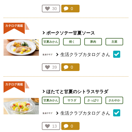
コメント：
0
件。コメントを見る。
お気に入り登録：
30
人が登録
ポークソテー甘夏ソース
甘夏みかん
焼く
豚肉
主菜
生活クラブカタログ
さん
コメント：
0
件。コメントを見る。
お気に入り登録：
39
人が登録
ほたてと甘夏のシトラスサラダ
甘夏みかん
サラダ
さっぱり
さわやか
生活クラブカタログ
さん
コメント：
0
件。コメントを見る。
お気に入り登録：
13
人が登録