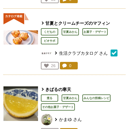
人が登録
甘夏とクリームチーズのマフィン
くだもの
甘夏みかん
お菓子・デザート
ビオサポ
生活クラブカタログ
さん
コメント：
0
件。コメントを見る。
お気に入り登録：
26
人が登録
きばるの寒天
煮る
甘夏みかん
みんなの投稿レシピ
その他お菓子・デザート
かまゆ
さん