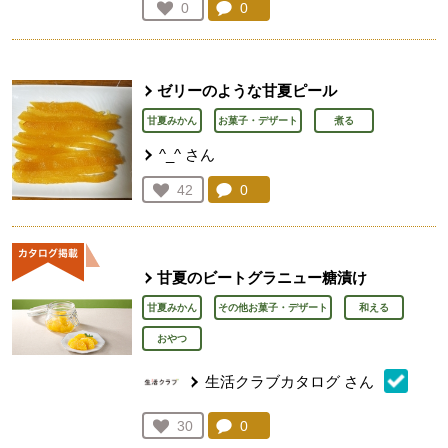
コメント：
0
件。コメントを見る。
お気に入り登録：
0
人が登録
ゼリーのような甘夏ピール
甘夏みかん
お菓子・デザート
煮る
^_^
さん
コメント：
0
件。コメントを見る。
お気に入り登録：
42
人が登録
甘夏のビートグラニュー糖漬け
甘夏みかん
その他お菓子・デザート
和える
おやつ
生活クラブカタログ
さん
コメント：
0
件。コメントを見る。
お気に入り登録：
30
人が登録