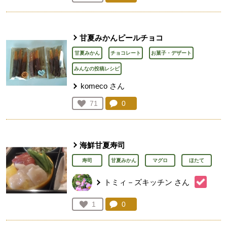
人が登録
甘夏みかんピールチョコ
甘夏みかん
チョコレート
お菓子・デザート
みんなの投稿レシピ
komeco
さん
コメント：
0
件。コメントを見る。
お気に入り登録：
71
人が登録
海鮮甘夏寿司
寿司
甘夏みかん
マグロ
ほたて
トミィ－ズキッチン
さん
コメント：
0
件。コメントを見る。
お気に入り登録：
1
人が登録