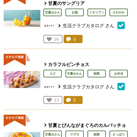
甘夏のサングリア
甘夏みかん
お酒
イタリアン
さわやか
生活クラブカタログ
さん
コメント：
0
件。コメントを見る。
お気に入り登録：
26
人が登録
カラフルピンチョス
エビ
甘夏みかん
副菜
お弁当
生活クラブカタログ
さん
コメント：
0
件。コメントを見る。
お気に入り登録：
13
人が登録
甘夏とびんながまぐろのカルパッチョ
甘夏みかん
マグロ
副菜
さっぱり