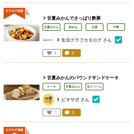
甘夏みかんでさっぱり酢豚
甘夏みかん
炒める
主菜
中華
生活クラブカタログ
さん
コメント：
0
件。コメントを見る。
お気に入り登録：
4
人が登録
甘夏みかんのパウンドサンドケーキ
ケーキ
甘夏みかん
生クリーム
ビオサポ
さん
コメント：
0
件。コメントを見る。
お気に入り登録：
7
人が登録