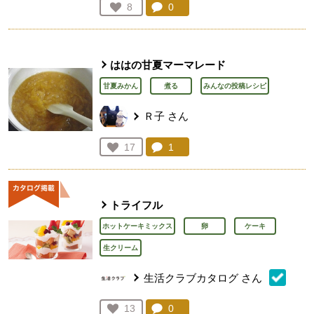
コメント：
0
件。コメントを見る。
お気に入り登録：
8
人が登録
ははの甘夏マーマレード
甘夏みかん
煮る
みんなの投稿レシピ
Ｒ子
さん
コメント：
1
件。コメントを見る。
お気に入り登録：
17
人が登録
トライフル
ホットケーキミックス
卵
ケーキ
生クリーム
生活クラブカタログ
さん
コメント：
0
件。コメントを見る。
お気に入り登録：
13