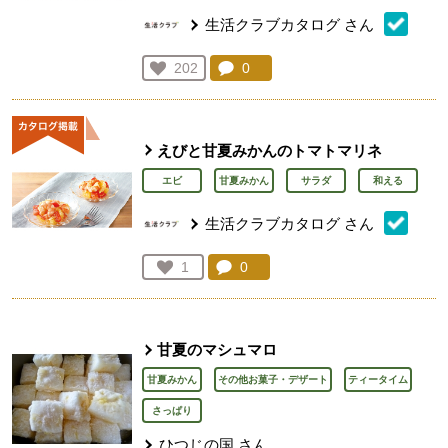
生活クラブカタログ
さん
コメント：
0
件。コメントを見る。
お気に入り登録：
202
人が登録
えびと甘夏みかんのトマトマリネ
エビ
甘夏みかん
サラダ
和える
生活クラブカタログ
さん
コメント：
0
件。コメントを見る。
お気に入り登録：
1
人が登録
甘夏のマシュマロ
甘夏みかん
その他お菓子・デザート
ティータイム
さっぱり
ひつじの国
さん