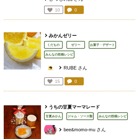
コメント：
0
件。コメントを見る。
お気に入り登録：
10
人が登録
みかんゼリー
くだもの
ゼリー
お菓子・デザート
みんなの投稿レシピ
RUBE
さん
コメント：
0
件。コメントを見る。
お気に入り登録：
15
人が登録
うちの甘夏マーマレード
甘夏みかん
ジャム・ソース類
みんなの投稿レシピ
bee&momo-mu
さん