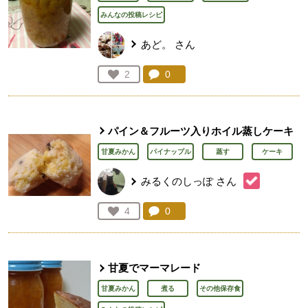
みんなの投稿レシピ
あど。
さん
コメント：
0
件。コメントを見る。
お気に入り登録：
2
人が登録
パイン＆フルーツ入りホイル蒸しケーキ
甘夏みかん
パイナップル
蒸す
ケーキ
みるくのしっぽ
さん
コメント：
0
件。コメントを見る。
お気に入り登録：
4
人が登録
甘夏でマーマレード
甘夏みかん
煮る
その他保存食