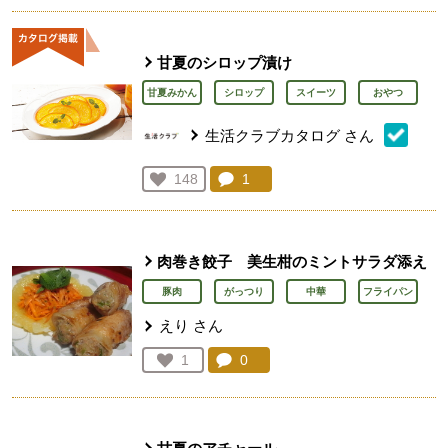
甘夏のシロップ漬け
甘夏みかん
シロップ
スイーツ
おやつ
生活クラブカタログ
さん
コメント：
1
件。コメントを見る。
お気に入り登録：
148
人が登録
肉巻き餃子 美生柑のミントサラダ添え
豚肉
がっつり
中華
フライパン
えり
さん
コメント：
0
件。コメントを見る。
お気に入り登録：
1
人が登録