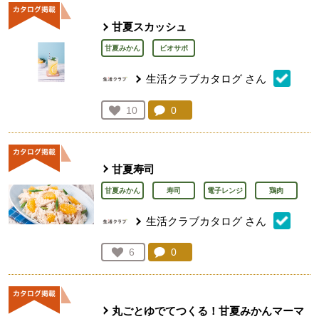
甘夏スカッシュ
甘夏みかん
ビオサポ
生活クラブカタログ
さん
コメント：
0
件。コメントを見る。
お気に入り登録：
10
人が登録
甘夏寿司
甘夏みかん
寿司
電子レンジ
鶏肉
生活クラブカタログ
さん
コメント：
0
件。コメントを見る。
お気に入り登録：
6
人が登録
丸ごとゆでてつくる！甘夏みかんマーマ