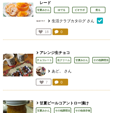
レード
甘夏みかん
ゆでる
ビオサポ
煮る
生活クラブカタログ
さん
コメント：
0
件。コメントを見る。
お気に入り登録：
18
人が登録
アレンジ生チョコ
チョコレート
生クリーム
甘夏みかん
その他調理法
あど。
さん
コメント：
0
件。コメントを見る。
お気に入り登録：
7
人が登録
甘夏ピールコアントロー漬け
甘夏みかん
その他調理法
その他保存食