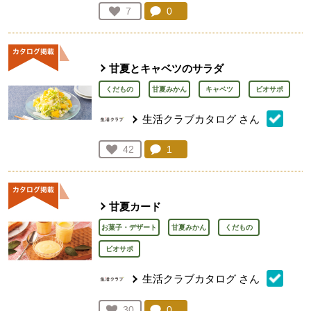
コメント：
0
件。コメントを見る。
お気に入り登録：
7
人が登録
甘夏とキャベツのサラダ
くだもの
甘夏みかん
キャベツ
ビオサポ
生活クラブカタログ
さん
コメント：
1
件。コメントを見る。
お気に入り登録：
42
人が登録
甘夏カード
お菓子・デザート
甘夏みかん
くだもの
ビオサポ
生活クラブカタログ
さん
コメント：
0
件。コメントを見る。
お気に入り登録：
30