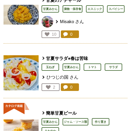
甘夏のアチャール
甘夏みかん
漬物・保存食
エスニック
スパイシー
Misako
さん
コメント：
0
件。コメントを見る。
お気に入り登録：
10
人が登録
甘夏サラダ⭐︎春は苦味
玉ねぎ
甘夏みかん
トマト
サラダ
ひつじの国
さん
コメント：
0
件。コメントを見る。
お気に入り登録：
2
人が登録
簡単甘夏ピール
甘夏みかん
ジャム・ソース類
作り置き
さわやか