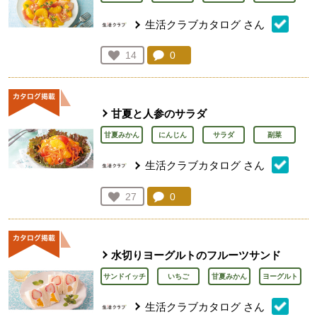
生活クラブカタログ
さん
コメント：
0
件。コメントを見る。
お気に入り登録：
14
人が登録
甘夏と人参のサラダ
甘夏みかん
にんじん
サラダ
副菜
生活クラブカタログ
さん
コメント：
0
件。コメントを見る。
お気に入り登録：
27
人が登録
水切りヨーグルトのフルーツサンド
サンドイッチ
いちご
甘夏みかん
ヨーグルト
生活クラブカタログ
さん