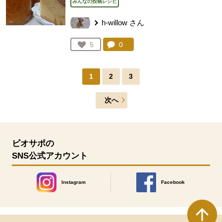
みんなの投稿レシピ
h-willow
さん
コメント：
0
件。コメントを見る。
お気に入り登録：
5
人が登録
1
2
3
次へ
ビオサポの
SNS公式アカウント
Instagram
Facebook
別のウィンドウで開きます。
別のウィンドウで開きます
本文ここまで。
ここから共通フッターメニューです。