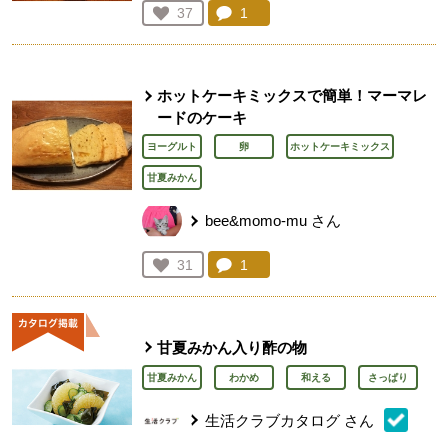
コメント：
1
件。コメントを見る。
お気に入り登録：
37
人が登録
ホットケーキミックスで簡単！マーマレ
ードのケーキ
ヨーグルト
卵
ホットケーキミックス
甘夏みかん
bee&momo-mu
さん
コメント：
1
件。コメントを見る。
お気に入り登録：
31
人が登録
甘夏みかん入り酢の物
甘夏みかん
わかめ
和える
さっぱり
生活クラブカタログ
さん