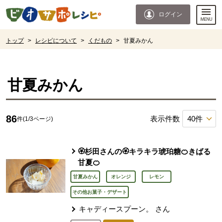
本文へジャンプする。
ページの先頭です。
ログイン
ここからサイト内共通メニューです。
サイト内共通メニューをスキップする
サイト内共通メニューここまで。
ここから現在位置です。
トップ
>
レシピについて
>
くだもの
>
甘夏みかん
現在位置ここまで
甘夏みかん
86
表示件数
件(1/3ページ)
🏵️杉田さんの🏵️キラキラ琥珀糖🍊きばる
甘夏🍊
甘夏みかん
オレンジ
レモン
その他お菓子・デザート
キャディースプーン。
さん