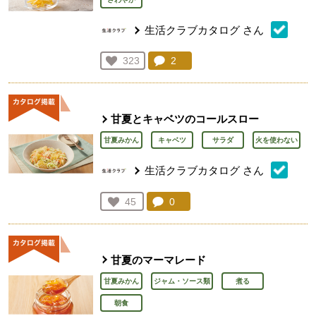
生活クラブカタログ
さん
コメント：
2
件。コメントを見る。
お気に入り登録：
323
人が登録
甘夏とキャベツのコールスロー
甘夏みかん
キャベツ
サラダ
火を使わない
生活クラブカタログ
さん
コメント：
0
件。コメントを見る。
お気に入り登録：
45
人が登録
甘夏のマーマレード
甘夏みかん
ジャム・ソース類
煮る
朝食