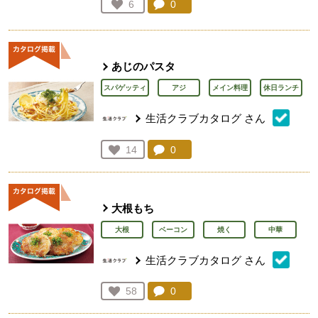
コメント：
0
件。コメントを見る。
お気に入り登録：
6
人が登録
あじのパスタ
スパゲッティ
アジ
メイン料理
休日ランチ
生活クラブカタログ
さん
コメント：
0
件。コメントを見る。
お気に入り登録：
14
人が登録
大根もち
大根
ベーコン
焼く
中華
生活クラブカタログ
さん
コメント：
0
件。コメントを見る。
お気に入り登録：
58
人が登録