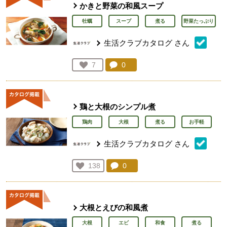
かきと野菜の和風スープ
牡蠣
スープ
煮る
野菜たっぷり
生活クラブカタログ
さん
コメント：
0
件。コメントを見る。
お気に入り登録：
7
人が登録
鶏と大根のシンプル煮
鶏肉
大根
煮る
お手軽
生活クラブカタログ
さん
コメント：
0
件。コメントを見る。
お気に入り登録：
138
人が登録
大根とえびの和風煮
大根
エビ
和食
煮る