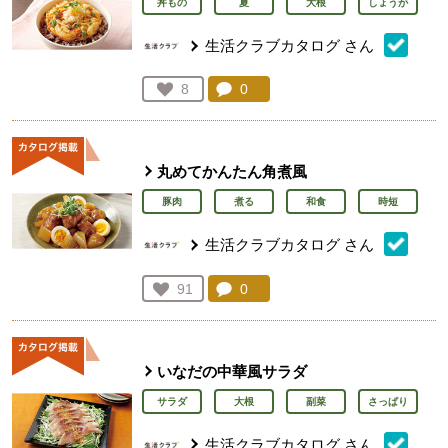
丼もの
夏
大根
しょうが
生活クラブカタログ
さん
コメント：
0
件。コメントを見る。
お気に入り登録：
8
人が登録
丸めてかんたん角煮風
豚肉
煮る
和食
時短
生活クラブカタログ
さん
コメント：
0
件。コメントを見る。
お気に入り登録：
91
人が登録
いなだの中華風サラダ
サラダ
大根
副菜
さっぱり
生活クラブカタログ
さん