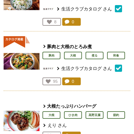
生活クラブカタログ
さん
コメント：
0
件。コメントを見る。
お気に入り登録：
8
人が登録
豚肉と大根のとろみ煮
豚肉
大根
煮る
和食
生活クラブカタログ
さん
コメント：
0
件。コメントを見る。
お気に入り登録：
95
人が登録
大根たっぷりハンバーグ
大根
ひき肉
高野豆腐
節約
えり
さん