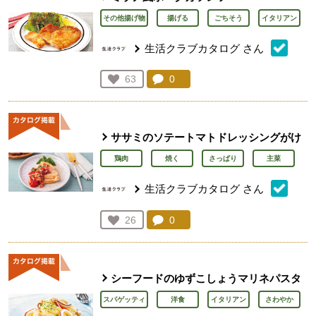
その他揚げ物
揚げる
ごちそう
イタリアン
生活クラブカタログ
さん
コメント：
0
件。コメントを見る。
お気に入り登録：
63
人が登録
ササミのソテートマトドレッシングがけ
鶏肉
焼く
さっぱり
主菜
生活クラブカタログ
さん
コメント：
0
件。コメントを見る。
お気に入り登録：
26
人が登録
シーフードのゆずこしょうマリネパスタ
スパゲッティ
洋食
イタリアン
さわやか