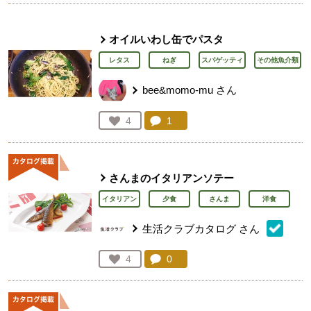
オイルいわし缶でパスタ
レタス
ねぎ
スパゲッティ
その他魚介類
bee&momo-mu
さん
コメント：
1
件。コメントを見る。
お気に入り登録：
4
人が登録
さんまのイタリアンソテー
イタリアン
夕食
さんま
洋食
生活クラブカタログ
さん
コメント：
0
件。コメントを見る。
お気に入り登録：
4
人が登録