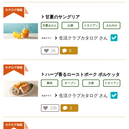
甘夏のサングリア
甘夏みかん
お酒
イタリアン
さわやか
生活クラブカタログ
さん
コメント：
0
件。コメントを見る。
お気に入り登録：
26
人が登録
ハーブ香るローストポーク ポルケッタ
豚肉
オーブン
主菜
イタリアン
生活クラブカタログ
さん
コメント：
3
件。コメントを見る。
お気に入り登録：
235
人が登録