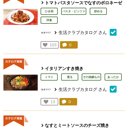
トマトパスタソースでなすのボロネーゼ
ひき肉
パスタ・ピッツァ
炒める
洋食
生活クラブカタログ
さん
コメント：
0
件。コメントを見る。
お気に入り登録：
103
人が登録
イタリアンすき焼き
トマト
煮る
その他鍋もの
あったか
生活クラブカタログ
さん
コメント：
0
件。コメントを見る。
お気に入り登録：
13
人が登録
なすとミートソースのチーズ焼き