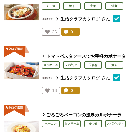
チーズ
焼く
主菜
洋食
生活クラブカタログ
さん
コメント：
0
件。コメントを見る。
お気に入り登録：
26
人が登録
トマトパスタソースでお手軽カポナータ
ズッキーニ
パプリカ
玉ねぎ
煮る
生活クラブカタログ
さん
コメント：
0
件。コメントを見る。
お気に入り登録：
13
人が登録
ごろごろベーコンの濃厚カルボナーラ
ベーコン
生クリーム
ゆでる
スパゲッティ