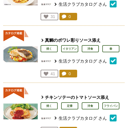
生活クラブカタログ
さん
コメント：
0
件。コメントを見る。
お気に入り登録：
31
人が登録
真鯛のポワレ彩りソース添え
焼く
イタリアン
洋食
春
生活クラブカタログ
さん
コメント：
0
件。コメントを見る。
お気に入り登録：
41
人が登録
チキンソテーのトマトソース添え
焼く
定番
洋食
フライパン
生活クラブカタログ
さん