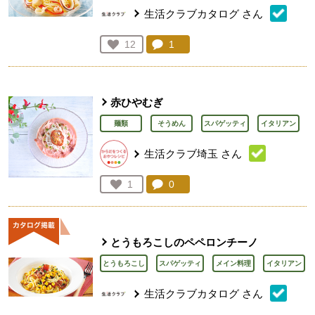
生活クラブカタログ
さん
コメント：
1
件。コメントを見る。
お気に入り登録：
12
人が登録
赤ひやむぎ
麺類
そうめん
スパゲッティ
イタリアン
生活クラブ埼玉
さん
コメント：
0
件。コメントを見る。
お気に入り登録：
1
人が登録
とうもろこしのペペロンチーノ
とうもろこし
スパゲッティ
メイン料理
イタリアン
生活クラブカタログ
さん