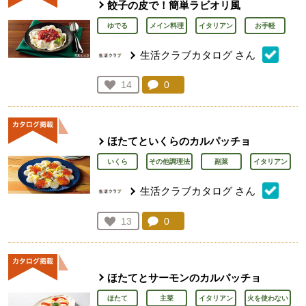
餃子の皮で！簡単ラビオリ風
ゆでる
メイン料理
イタリアン
お手軽
生活クラブカタログ
さん
コメント：
0
件。コメントを見る。
お気に入り登録：
14
人が登録
ほたてといくらのカルパッチョ
いくら
その他調理法
副菜
イタリアン
生活クラブカタログ
さん
コメント：
0
件。コメントを見る。
お気に入り登録：
13
人が登録
ほたてとサーモンのカルパッチョ
ほたて
主菜
イタリアン
火を使わない