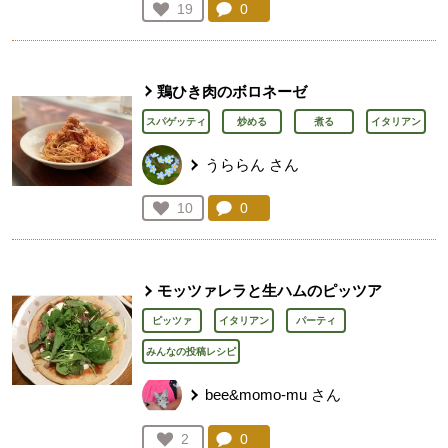
コメント：
0
件。コメントを見る。
お気に入り登録：
19
人が登録
鶏ひき肉のボロネーゼ
スパゲッティ
炒める
煮る
イタリアン
うららん
さん
コメント：
0
件。コメントを見る。
お気に入り登録：
10
人が登録
モッツァレラと生ハムのピッツア
ピッツァ
イタリアン
パーティ
みんなの投稿レシピ
bee&momo-mu
さん
コメント：
0
件。コメントを見る。
お気に入り登録：
2