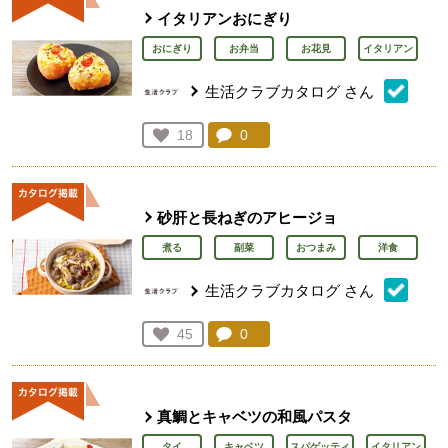
イタリアンおにぎり
おにぎり
お弁当
お花見
イタリアン
生活クラブカタログ
さん
コメント：
0
件。コメントを見る。
お気に入り登録：
18
人が登録
砂肝と長ねぎのアヒージョ
煮る
副菜
おつまみ
洋食
生活クラブカタログ
さん
コメント：
0
件。コメントを見る。
お気に入り登録：
45
人が登録
真鯛とキャベツの和風パスタ
タイ
キャベツ
スパゲッティ
イタリアン