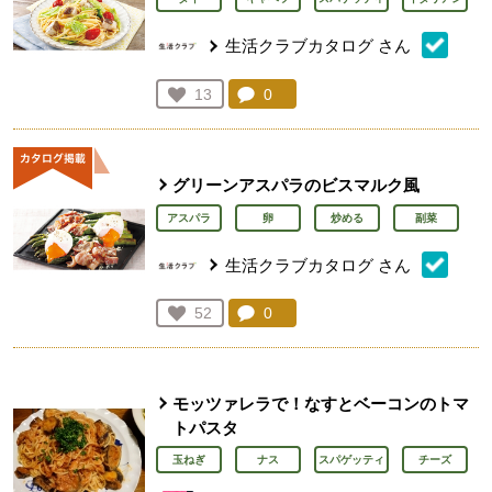
生活クラブカタログ
さん
コメント：
0
件。コメントを見る。
お気に入り登録：
13
人が登録
グリーンアスパラのビスマルク風
アスパラ
卵
炒める
副菜
生活クラブカタログ
さん
コメント：
0
件。コメントを見る。
お気に入り登録：
52
人が登録
モッツァレラで！なすとベーコンのトマ
トパスタ
玉ねぎ
ナス
スパゲッティ
チーズ