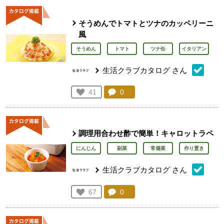
そうめんでトマトとツナのカッペリーニ
風
そうめん
トマト
ツナ缶
イタリアン
生活クラブカタログ
さん
コメント：
0
件。コメントを見る。
お気に入り登録：
41
人が登録
調理用合わせ酢で簡単！キャロットラペ
にんじん
副菜
常備菜
作り置き
生活クラブカタログ
さん
コメント：
0
件。コメントを見る。
お気に入り登録：
67
人が登録