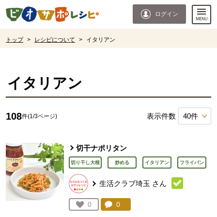
本文へジャンプする。
ページの先頭です。
ログイン
ここからサイト内共通メニューです。
サイト内共通メニューをスキップする
サイト内共通メニューここまで。
ここから現在位置です。
トップ
>
レシピについて
>
イタリアン
現在位置ここまで
イタリアン
108
表示件数
件(1/3ページ)
切干ナポリタン
切り干し大根
炒める
イタリアン
フライパン
生活クラブ埼玉
さん
コメント：
0
件。コメントを見る。
お気に入り登録：
0
人が登録