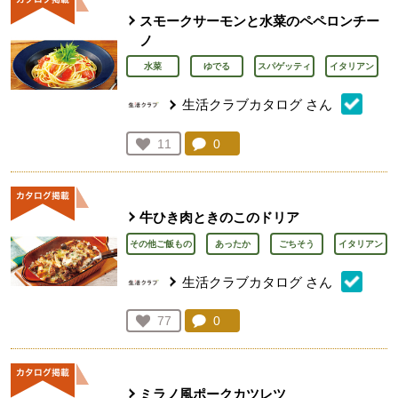
スモークサーモンと水菜のペペロンチー
ノ
水菜
ゆでる
スパゲッティ
イタリアン
生活クラブカタログ
さん
コメント：
0
件。コメントを見る。
お気に入り登録：
11
人が登録
牛ひき肉ときのこのドリア
その他ご飯もの
あったか
ごちそう
イタリアン
生活クラブカタログ
さん
コメント：
0
件。コメントを見る。
お気に入り登録：
77
人が登録
ミラノ風ポークカツレツ