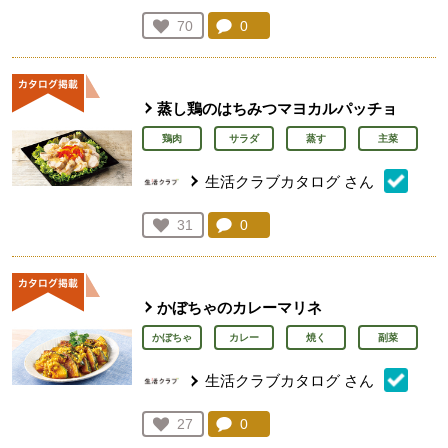
コメント：
0
件。コメントを見る。
お気に入り登録：
70
人が登録
蒸し鶏のはちみつマヨカルパッチョ
鶏肉
サラダ
蒸す
主菜
生活クラブカタログ
さん
コメント：
0
件。コメントを見る。
お気に入り登録：
31
人が登録
かぼちゃのカレーマリネ
かぼちゃ
カレー
焼く
副菜
生活クラブカタログ
さん
コメント：
0
件。コメントを見る。
お気に入り登録：
27
人が登録