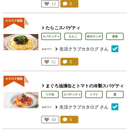
コメント：
0
件。コメントを見る。
お気に入り登録：
13
人が登録
たらこスパゲティ
スパゲッティ
たらこ
休日ランチ
昼食
生活クラブカタログ
さん
コメント：
0
件。コメントを見る。
お気に入り登録：
31
人が登録
まぐろ油漬缶とトマトの冷製スパゲティ
ツナ缶
スパゲッティ
トマト
夏
生活クラブカタログ
さん
コメント：
0
件。コメントを見る。
お気に入り登録：
48
人が登録