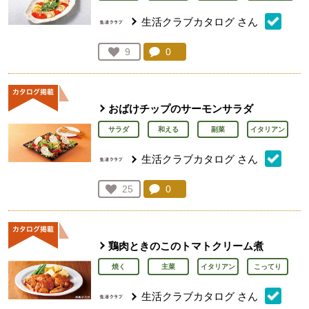
生活クラブカタログ
さん
コメント：
0
件。コメントを見る。
お気に入り登録：
9
人が登録
おばけチップのサーモンサラダ
サラダ
和える
副菜
イタリアン
生活クラブカタログ
さん
コメント：
0
件。コメントを見る。
お気に入り登録：
25
人が登録
鶏肉ときのこのトマトクリーム煮
焼く
主菜
イタリアン
こってり
生活クラブカタログ
さん