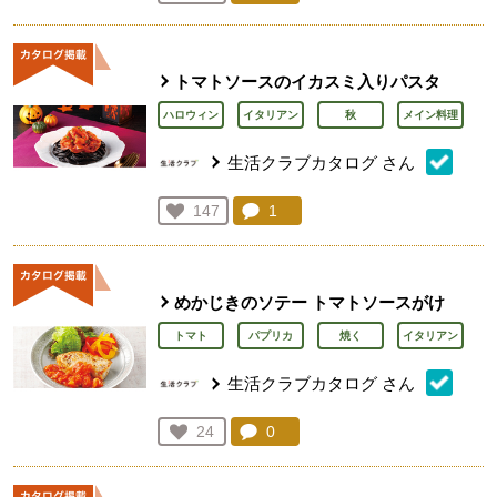
人が登録
トマトソースのイカスミ入りパスタ
ハロウィン
イタリアン
秋
メイン料理
生活クラブカタログ
さん
コメント：
1
件。コメントを見る。
お気に入り登録：
147
人が登録
めかじきのソテー トマトソースがけ
トマト
パプリカ
焼く
イタリアン
生活クラブカタログ
さん
コメント：
0
件。コメントを見る。
お気に入り登録：
24
人が登録