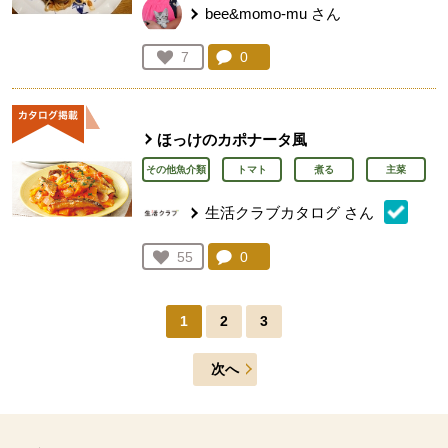
bee&momo-mu
さん
コメント：
0
件。コメントを見る。
お気に入り登録：
7
人が登録
ほっけのカポナータ風
その他魚介類
トマト
煮る
主菜
生活クラブカタログ
さん
コメント：
0
件。コメントを見る。
お気に入り登録：
55
人が登録
1
2
3
次へ